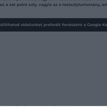
z a set point súly, vagyis az a testsúlytartomány, am
állíthatod oldalunkat preferált forrásként a Google 
ste rendelkezik egy védett súlytartománnyal, amelyet a 