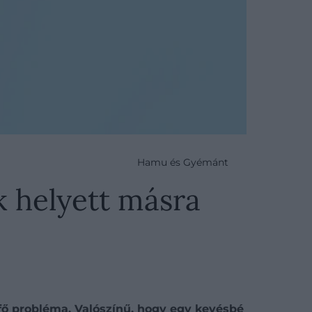
Hamu és Gyémánt
k helyett másra
 fő probléma. Valószínű, hogy egy kevésbé