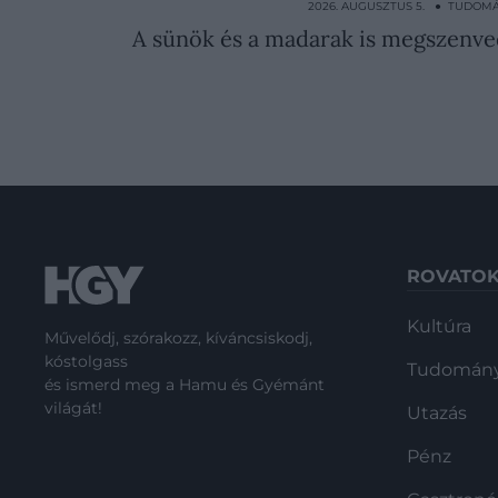
2026. AUGUSZTUS 5. ● TUDOM
A sünök és a madarak is megszenved
ROVATO
Kultúra
Művelődj, szórakozz, kíváncsiskodj,
kóstolgass
Tudomán
és ismerd meg a Hamu és Gyémánt
világát!
Utazás
Pénz