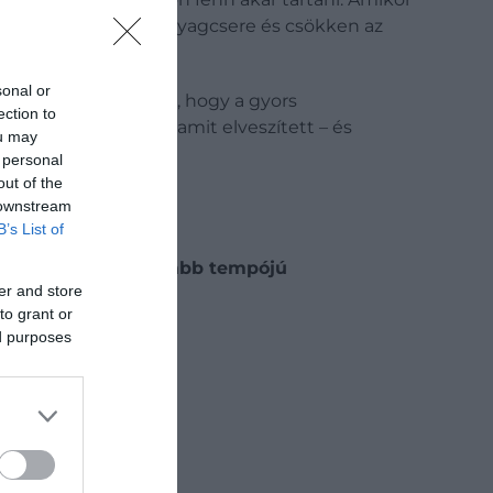
k az éhség, lassul az anyagcsere és csökken az
sonal or
magyarázata annak is, hogy a gyors
ection to
visszaszerezni azt, amit elveszített – és
ou may
 personal
out of the
 downstream
B’s List of
kkal inkább egy lassabb tempójú
er and store
to grant or
ed purposes