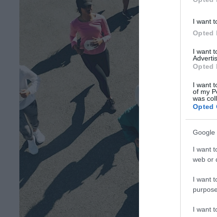
I want t
Opted 
I want 
Advertis
Opted 
I want t
of my P
was col
Opted 
Google 
I want t
web or d
I want t
purpose
I want 