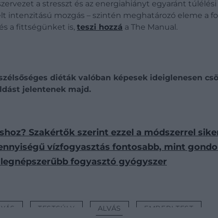
szervezet a stresszt és az energiahiányt egyaránt túlélés
t intenzitású mozgás – szintén meghatározó eleme a fol
és a fittségünket is,
teszi hozzá
a The Manual.
zélsőséges diéták valóban képesek ideiglenesen csök
dást jelentenek majd.
hoz? Szakértők szerint ezzel a módszerrel sike
mennyiségű vízfogyasztás fontosabb, mint gondo
a legnépszerűbb fogyasztó gyógyszer
YÁS
TESTSÚLY
ALVÁS
EMBERI TEST