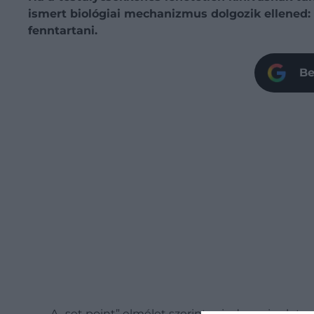
ismert biológiai mechanizmus dolgozik ellened: e
fenntartani.
Be
A „set point” elmélet szerint mindannyiunk te