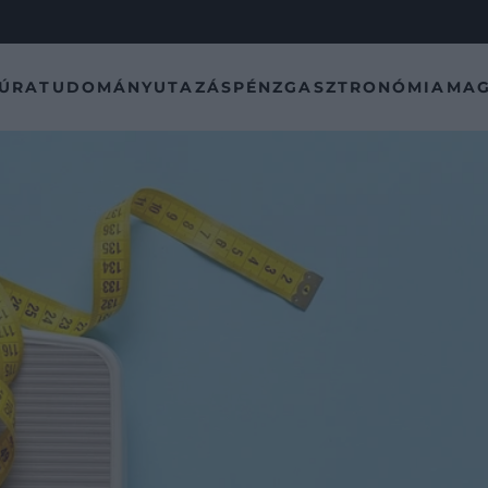
TÚRA
TUDOMÁNY
UTAZÁS
PÉNZ
GASZTRONÓMIA
MAG