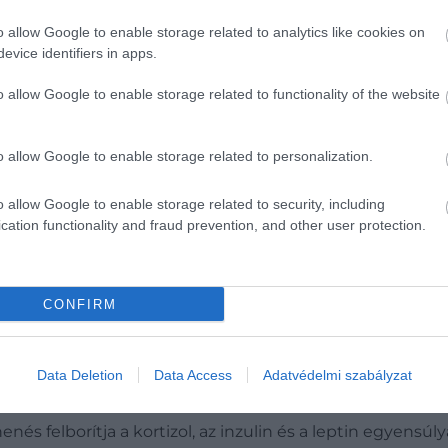
o allow Google to enable storage related to analytics like cookies on
evice identifiers in apps.
o allow Google to enable storage related to functionality of the website
o allow Google to enable storage related to personalization.
o allow Google to enable storage related to security, including
ntosan milyen kapcsolat áll fenn a mozgás és az a
cation functionality and fraud prevention, and other user protection.
CONFIRM
 a következetességről. Az izomtömeg megőrzése és építés
 anyagcsere-hormonok egyensúlyát. A megfelelő fehérjebe
Data Deletion
Data Access
Adatvédelmi szabályzat
-lassulást.
henés felborítja a kortizol, az inzulin és a leptin egyens