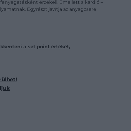
i fenyegetésként érzékeli. Emellett a kardió –
yamatnak. Egyrészt javítja az anyagcsere
kenteni a set point értékét,
rülhet!
ljuk