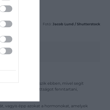
Fotó:
Jacob Lund / Shutterstock
lvás között
e kulcsszerepet játszik ebben, mivel segít
vitel segít jóllakottságot fenntartani,
úlyát, vagyis épp azokat a hormonokat, amelyek