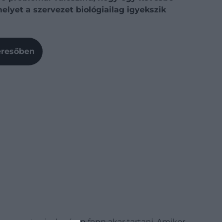
elyet a szervezet biológiailag igyekszik
Keresőben
szervezet mindenáron fenn akar tartani. Amikor