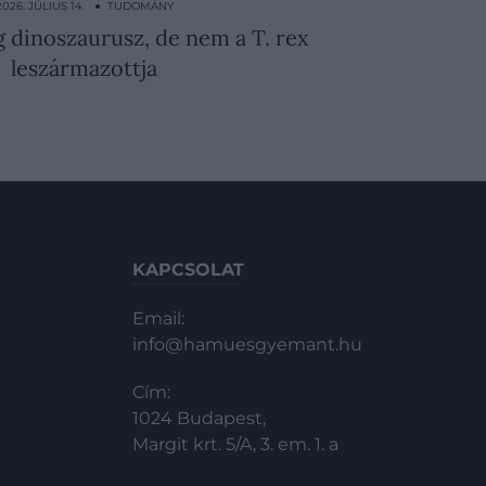
2026. JÚLIUS 14. ● TUDOMÁNY
g dinoszaurusz, de nem a T. rex
leszármazottja
KAPCSOLAT
Email:
info@hamuesgyemant.hu
Cím:
1024 Budapest,
Margit krt. 5/A, 3. em. 1. a