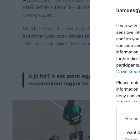
ettől lefelé eltérünk – drasztikus diétával vagy 
hamuesgy
energiaszint.
If you wish 
Mindez viszont nem akaratunk gyengeségének a j
sensitive in
eredmények csak ritkán tartósak. A test ugyanis
confirm you
ebben meglepően hatékony.
continue se
information 
further disc
participants
Downstream 
A jó hír? A set point egyáltalán nincs kő
Please note
maratonként fogjuk fel a fogyást.
information 
deny consent
in below Go
Persona
I want t
Opted 