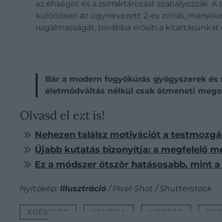
az éhséget és a zsírraktározást szabályozzák. A 
különösen az úgynevezett 2-es zónás, mérsékel
rugalmasságát, továbbá erősíti a kitartásunkat 
Bár a modern fogyókúrás gyógyszerek és s
életmódváltás nélkül csak átmeneti megol
Olvasd el ezt is!
Nehezen találsz motivációt a testmozgás
Újabb kutatás bizonyítja: a megfelelő 
Ez a módszer ötször hatásosabb, mint 
Nyitókép:
Illusztráció
/ Pixel-Shot / Shutterstock
EGÉSZSÉG
KALÓRIA
MOZGÁS
FOG