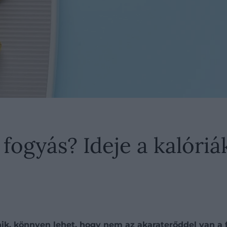
ogyás? Ideje a kalóriá
nik, könnyen lehet, hogy nem az akaraterőddel van a