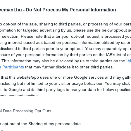
gyors fogyással –, a testünk riadót fúj. Ilyenkor fokozódi
emant.hu -
Do Not Process My Personal Information
to opt-out of the sale, sharing to third parties, or processing of your per
ele, sokkal inkább egyfajta túlélési ösztön. Épp ez a 
formation for targeted advertising by us, please use the below opt-out s
 nem passzívan követi a fogyást, hanem aktívan próbálja 
r selection. Please note that after your opt-out request is processed y
eing interest-based ads based on personal information utilized by us or
disclosed to third parties prior to your opt-out. You may separately opt-
losure of your personal information by third parties on the IAB’s list of
. This information may also be disclosed by us to third parties on the
IA
Participants
that may further disclose it to other third parties.
be vésve. A lényeg csak annyi, hogy ne sprintként, so
 that this website/app uses one or more Google services and may gath
including but not limited to your visit or usage behaviour. You may click 
 to Google and its third-party tags to use your data for below specifi
ogle consent section.
l Data Processing Opt Outs
o opt-out of the Sharing of my personal data.
In