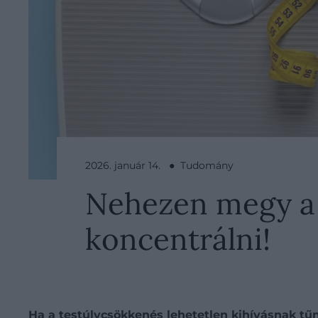
2026. január 14. ● Tudomány
Nehezen megy a f
koncentrálni!
Ha a testúlycsökkenés lehetetlen kihívásnak tű