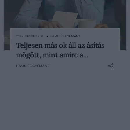
2025. OKTÓBER 31. ● HAMU ÉS GYÉMÁNT
Teljesen más ok áll az ásítás
Az ásítás az egyik legősibb és
mögött, mint amire a…
leggyakoribb reflex az élővilágban – a
papagájokon át egészen a pingvinekig,
HAMU ÉS GYÉMÁNT
szinte a teljes állatvilágban megfigyelhető
jelenségről van szó. A legtöbben ma is azt
hiszik, hogy az ásítás a légzéshez
kapcsolódik, pedig a…