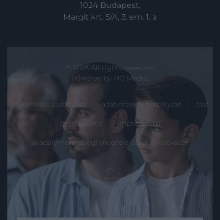
1024 Budapest,
Margit krt. 5/A, 3. em. 1. a
© 2025 All rights reserved.
Powered by
HG Media
.
moderálási szabályzat
adatvédelmi szabályzat
ászf
médiaajánló
impresszum
akadálymentességi megfelelőségi nyilatkozat
Lap tetejére