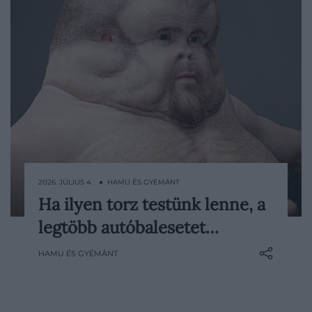
2026. JÚLIUS 4. ● HAMU ÉS GYÉMÁNT
Ha ilyen torz testünk lenne, a
Az emberi test több millió év alatt
legtöbb autóbalesetet…
alkalmazkodott többek között a futáshoz,
a mászáshoz és a túlélés különböző
HAMU ÉS GYÉMÁNT
formáihoz. Ahhoz azonban semmiképpen
sem, hogy egy autóval 100 km/h-s
sebességgel ütközzön. Éppen erre a