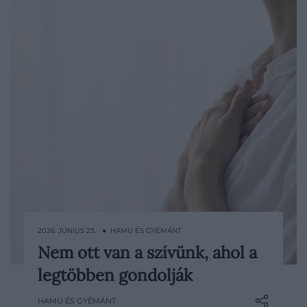
2026. JÚNIUS 23. ● HAMU ÉS GYÉMÁNT
Nem ott van a szívünk, ahol a
Ha a szívünkre tesszük a kezünket, szinte
legtöbben gondolják
biztosan a mellkasunk bal oldalát
választjuk. Ez azonban inkább megszokás,
HAMU ÉS GYÉMÁNT