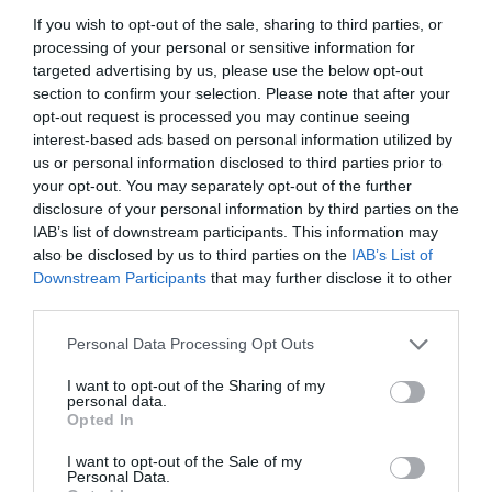
Nehezen megy a fogyás? Ideje
Ha a testúlycsökkenés lehetetlen
If you wish to opt-out of the sale, sharing to third parties, or
a kalóriák helyett másra…
kihívásnak tűnik, könnyen lehet, hogy
processing of your personal or sensitive information for
targeted advertising by us, please use the below opt-out
nem az akaraterőddel van a fő probléma.
HAMU ÉS GYÉMÁNT
section to confirm your selection. Please note that after your
Valószínű, hogy egy kevésbé ismert
opt-out request is processed you may continue seeing
biológiai mechanizmus dolgozik ellened:
interest-based ads based on personal information utilized by
ez a set point súly, vagyis az a
us or personal information disclosed to third parties prior to
testsúlytartomány, amelyet a szervezet
your opt-out. You may separately opt-out of the further
biológiailag…
disclosure of your personal information by third parties on the
IAB’s list of downstream participants. This information may
also be disclosed by us to third parties on the
IAB’s List of
Downstream Participants
that may further disclose it to other
third parties.
Please note that this website/app uses one or more Google
Personal Data Processing Opt Outs
services and may gather and store information including but
not limited to your visit or usage behaviour. You may click to
I want to opt-out of the Sharing of my
personal data.
grant or deny consent to Google and its third-party tags to
Opted In
use your data for below specified purposes in below Google
consent section.
I want to opt-out of the Sale of my
Personal Data.