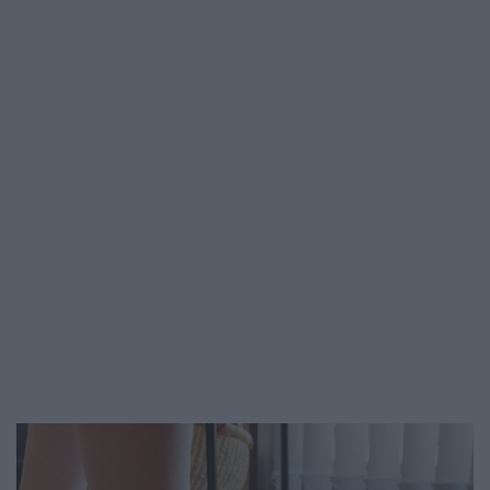
mint anatómiai pontosság. Az emberi szív
ugyanis nagyrészt a mellkas középső
részében, a két tüdő között található
területen, az…