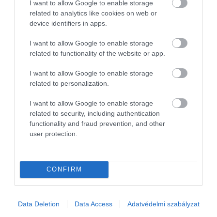
I want to allow Google to enable storage
related to analytics like cookies on web or
device identifiers in apps.
2025. DECEMBER 29. ● HAMU ÉS GYÉMÁNT
Ki hitte volna? Ez a kis
I want to allow Google to enable storage
A lábujjainkra többnyire csak akkor
lábujjunk valódi szerepe
related to functionality of the website or app.
figyelünk, ha beverjük őket egy bútor
sarkába, vagy ha nyáron szandált húzunk.
I want to allow Google to enable storage
HAMU ÉS GYÉMÁNT
Az emberi láb az evolúció során
related to personalization.
elvesztette azt a feladatát, hogy ágakba
kapaszkodjon, így könnyű azt hinni, hogy
I want to allow Google to enable storage
related to security, including authentication
az apró lábujjak, különösen a…
functionality and fraud prevention, and other
user protection.
CONFIRM
Data Deletion
Data Access
Adatvédelmi szabályzat