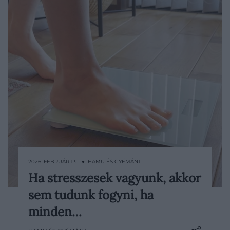
2026. FEBRUÁR 13. ● HAMU ÉS GYÉMÁNT
Ha stresszesek vagyunk, akkor
Eleget alszunk, odafigyelünk az étrendre,
sem tudunk fogyni, ha
edzünk, számoljuk a kalóriákat, a mérleg
mégsem mutat kevesebbet. A frusztráció
minden…
ilyenkor könnyen önvádba fordulhat,