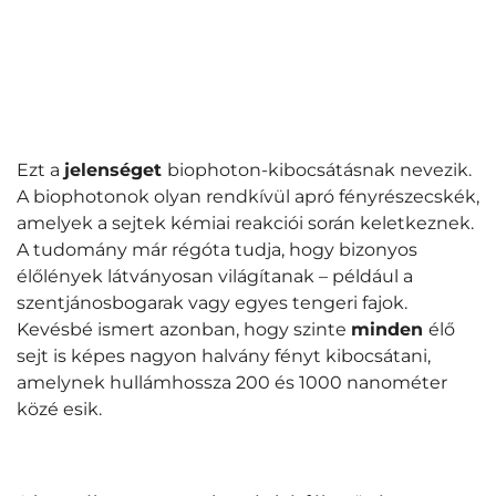
Ezt a
jelenséget
biophoton-kibocsátásnak nevezik.
A biophotonok olyan rendkívül apró fényrészecskék,
amelyek a sejtek kémiai reakciói során keletkeznek.
A tudomány már régóta tudja, hogy bizonyos
élőlények látványosan világítanak – például a
szentjánosbogarak vagy egyes tengeri fajok.
Kevésbé ismert azonban, hogy szinte
minden
élő
sejt is képes nagyon halvány fényt kibocsátani,
amelynek hullámhossza 200 és 1000 nanométer
közé esik.