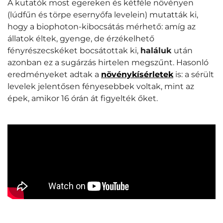
A kutatók most egereken és kétféle növényen
(lúdfűn és törpe esernyőfa levelein) mutatták ki,
hogy a biophoton-kibocsátás mérhető: amíg az
állatok éltek, gyenge, de érzékelhető
fényrészecskéket bocsátottak ki,
haláluk
után
azonban ez a sugárzás hirtelen megszűnt. Hasonló
eredményeket adtak a
növénykísérletek
is: a sérült
levelek jelentősen fényesebbek voltak, mint az
épek, amikor 16 órán át figyelték őket.