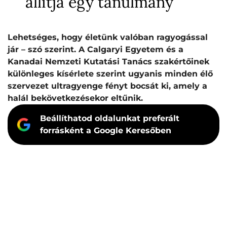
állítja egy tanulmány
Lehetséges, hogy életünk valóban ragyogással
jár – szó szerint. A Calgaryi Egyetem és a
Kanadai Nemzeti Kutatási Tanács szakértőinek
különleges kísérlete szerint ugyanis minden élő
szervezet ultragyenge fényt bocsát ki, amely a
halál bekövetkezésekor eltűnik.
Beállíthatod oldalunkat preferált
forrásként a Google Keresőben