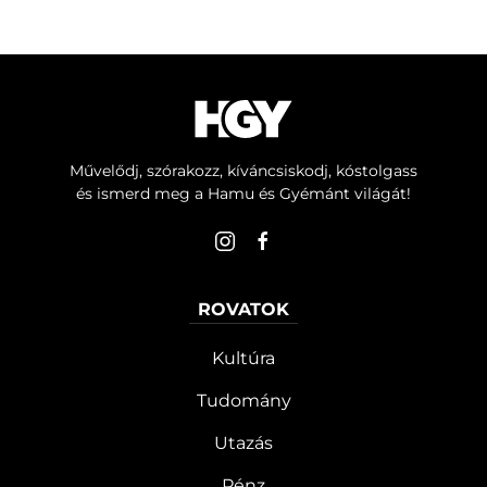
Művelődj, szórakozz, kíváncsiskodj, kóstolgass
és ismerd meg a Hamu és Gyémánt világát!
ROVATOK
Kultúra
Tudomány
Utazás
Pénz