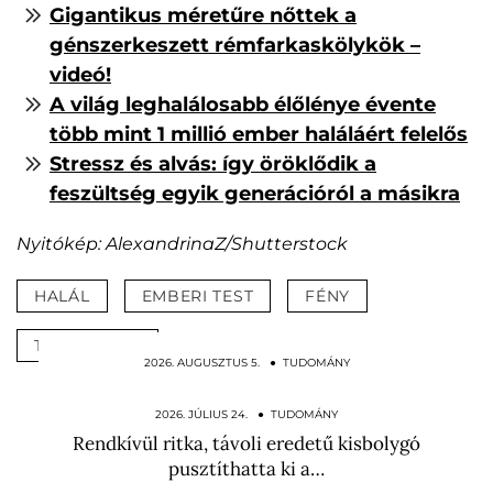
Gigantikus méretűre nőttek a
génszerkeszett rémfarkaskölykök –
videó!
A világ leghalálosabb élőlénye évente
több mint 1 millió ember haláláért felelős
Stressz és alvás: így öröklődik a
feszültség egyik generációról a másikra
Nyitókép: AlexandrinaZ/Shutterstock
HALÁL
EMBERI TEST
FÉNY
TANULMÁNY
2026. AUGUSZTUS 5. ● TUDOMÁNY
A sünök és a madarak is megszenvedik a
hőséget: így…
2026. JÚLIUS 24. ● TUDOMÁNY
Rendkívül ritka, távoli eredetű kisbolygó
pusztíthatta ki a…