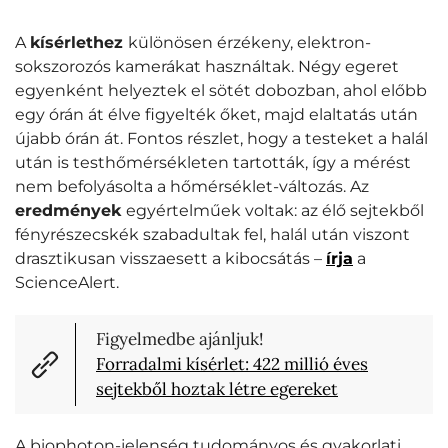
A
kísérlethez
különösen érzékeny, elektron-
sokszorozós kamerákat használtak. Négy egeret
egyenként helyeztek el sötét dobozban, ahol előbb
egy órán át élve figyelték őket, majd elaltatás után
újabb órán át. Fontos részlet, hogy a testeket a halál
után is testhőmérsékleten tartották, így a mérést
nem befolyásolta a hőmérséklet-változás. Az
eredmények
egyértelműek voltak: az élő sejtekből
fényrészecskék szabadultak fel, halál után viszont
drasztikusan visszaesett a kibocsátás –
írja
a
ScienceAlert.
Figyelmedbe ajánljuk!
Forradalmi kísérlet: 422 millió éves
sejtekből hoztak létre egereket
A biophoton-jelenség tudományos és gyakorlati