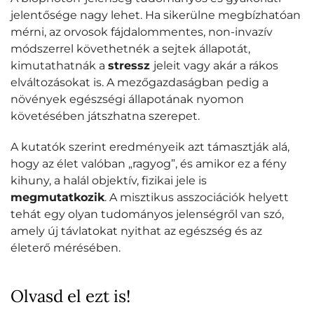
jelentősége nagy lehet. Ha sikerülne megbízhatóan
mérni, az orvosok fájdalommentes, non-invazív
módszerrel követhetnék a sejtek állapotát,
kimutathatnák a
stressz
jeleit vagy akár a rákos
elváltozásokat is. A mezőgazdaságban pedig a
növények egészségi állapotának nyomon
követésében játszhatna szerepet.
A kutatók szerint eredményeik azt támasztják alá,
hogy az élet valóban „ragyog”, és amikor ez a fény
kihuny, a halál objektív, fizikai jele is
megmutatkozik
. A misztikus asszociációk helyett
tehát egy olyan tudományos jelenségről van szó,
amely új távlatokat nyithat az egészség és az
életerő mérésében.
Olvasd el ezt is!