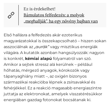
Ez is érdekelhet!
Bámulatos felfedezés: a molyok
„meghallják”, ha egy növény bajban van
Első hallásra a felfedezés akár ezoterikus
magyarázatokkal is összekapcsolható – hiszen sokan
asszociálnak az
„aurák”
vagy misztikus energiák
világára. A kutatók azonban hangsúlyozzák: nagyon
is konkrét,
kémiai alapú
folyamatról van szó.
Amikor a sejtek stressz alá kerülnek – például
hőhatás, mérgező anyagok, kórokozók vagy
tápanyaghiány miatt –, az oxigén bizonyos
származékai reakcióba lépnek a zsírsavakkal és
fehérjékkel. Ez a reakció magasabb energiaszintre
juttatja az elektronokat, amelyek visszatérésükkor
energiában gazdag fotonokat bocsátanak ki.