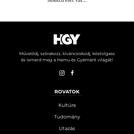
hosszú élet vár…
Művelődj, szórakozz, kíváncsiskodj, kóstolgass
és ismerd meg a Hamu és Gyémánt világát!
ROVATOK
Kultúra
Tudomány
Utazás