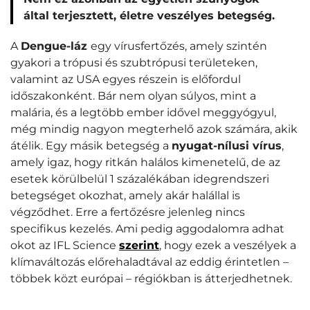
által terjesztett, életre veszélyes betegség.
A
Dengue-láz
egy vírusfertőzés, amely szintén
gyakori a trópusi és szubtrópusi területeken,
valamint az USA egyes részein is előfordul
időszakonként. Bár nem olyan súlyos, mint a
malária, és a legtöbb ember idővel meggyógyul,
még mindig nagyon megterhelő azok számára, akik
átélik. Egy másik betegség a
nyugat-nílusi vírus
,
amely igaz, hogy ritkán halálos kimenetelű, de az
esetek körülbelül 1 százalékában idegrendszeri
betegséget okozhat, amely akár halállal is
végződhet. Erre a fertőzésre jelenleg nincs
specifikus kezelés. Ami pedig aggodalomra adhat
okot az IFL Science
szerint
, hogy ezek a veszélyek a
klímaváltozás előrehaladtával az eddig érintetlen
–
többek közt európai
–
régiókban is átterjedhetnek.