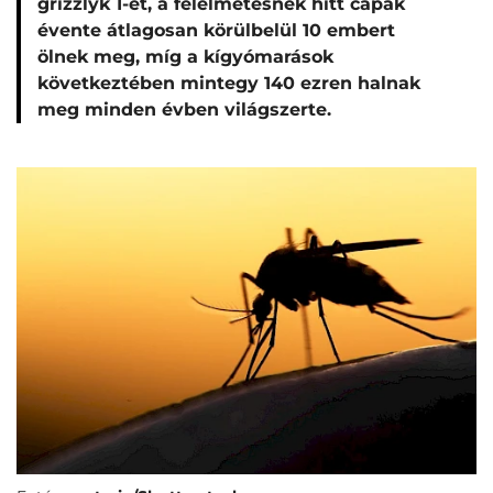
grizzlyk 1-et, a félelmetesnek hitt cápák
évente átlagosan körülbelül 10 embert
ölnek meg, míg a kígyómarások
következtében mintegy 140 ezren halnak
meg minden évben világszerte.