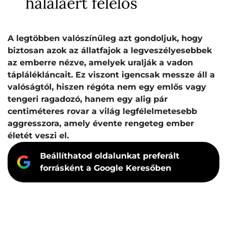
haláláért felelős
A legtöbben valószínűleg azt gondoljuk, hogy
biztosan azok az állatfajok a legveszélyesebbek
az emberre nézve, amelyek uralják a vadon
táplálékláncait. Ez viszont igencsak messze áll a
valóságtól, hiszen régóta nem egy emlős vagy
tengeri ragadozó, hanem egy alig pár
centiméteres rovar a világ legfélelmetesebb
aggresszora, amely évente rengeteg ember
életét veszi el.
Beállíthatod oldalunkat preferált
forrásként a Google Keresőben