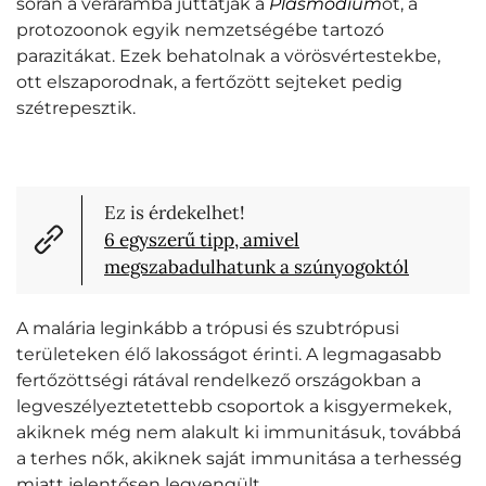
során a véráramba juttatják a
Plasmodium
ot, a
protozoonok egyik nemzetségébe tartozó
parazitákat. Ezek behatolnak a vörösvértestekbe,
ott elszaporodnak,
a fertőzött sejteket pedig
szétrepesztik.
Ez is érdekelhet!
6 egyszerű tipp, amivel
megszabadulhatunk a szúnyogoktól
A malária leginkább a trópusi és szubtrópusi
területeken élő lakosságot érinti. A legmagasabb
fertőzöttségi rátával rendelkező országokban a
legveszélyeztetettebb csoportok a kisgyermekek,
akiknek még nem alakult ki immunitásuk, továbbá
a terhes nők, akiknek saját immunitása a terhesség
miatt jelentősen legyengült.