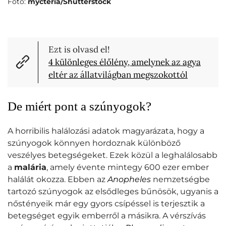
Fotó:
mycteria/Shutterstock
Ezt is olvasd el!
4 különleges élőlény, amelynek az agya
eltér az állatvilágban megszokottól
De miért pont a szúnyogok?
A horribilis halálozási adatok magyarázata, hogy a
szúnyogok könnyen hordoznak különböző
veszélyes betegségeket. Ezek közül a leghalálosabb
a
malária
, amely évente mintegy 600 ezer ember
halálát okozza. Ebben az
Anopheles
nemzetségbe
tartozó szúnyogok az elsődleges bűnösök, ugyanis a
nőstényeik már egy gyors csípéssel is terjesztik a
betegséget egyik emberről a másikra. A vérszívás