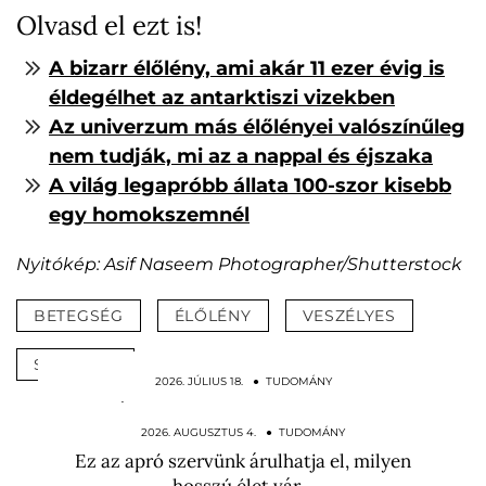
Olvasd el ezt is!
A bizarr élőlény, ami akár 11 ezer évig is
éldegélhet az antarktiszi vizekben
Az univerzum más élőlényei valószínűleg
nem tudják, mi az a nappal és éjszaka
A világ legapróbb állata 100-szor kisebb
egy homokszemnél
Nyitókép: Asif Naseem Photographer/Shutterstock
BETEGSÉG
ÉLŐLÉNY
VESZÉLYES
SZÚNYOG
2026. JÚLIUS 18. ● TUDOMÁNY
Málnaillatú és tele van cukorral: a
Tejútrendszer…
2026. AUGUSZTUS 4. ● TUDOMÁNY
Ez az apró szervünk árulhatja el, milyen