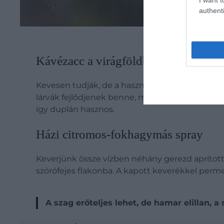
authenti
Kávézacc a virágföldbe – a természe
Kevesen tudják, de a használt kávézacc többfé
lárvák fejlődjenek benne, másrészt szárított fo
így duplán hasznos.
Házi citromos-fokhagymás spray
Keverjünk össze vízben néhány gerezd aprított f
szórófejes flakonba. A kapott keverékkel perm
A szag erőteljes lehet, de hamar elillan, 