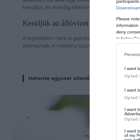
participants
kerüljön, és mindig ellenőrizzük, nem okoz-e irri
Downstream 
Please note
Kerüljük az állóvizet – ez a szúnyog
information 
deny consent
A legtöbben nem is gondolnák, hogy a kertben 
in below Go
jelentenek. A nőstény szúnyogok előszeretettel 
Persona
I want t
Opted 
Hetente egyszer ellenőrizzük az ilyen vízgy
I want t
Opted 
I want 
Advertis
Opted 
I want t
of my P
was col