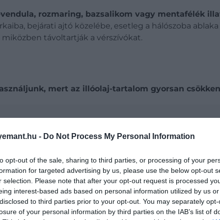
levendula, rozmaring, bazsalikom vagy mentafélék illa
kaiba, bejárati ajtó közelébe, esetleg a hálószoba ablak
, miközben távoltartják a vérszívókat.
sználjunk, mert az illóolaj-tartalom gyorsan csökken
ns szúnyogok lepték el a londoni metrót
emant.hu -
Do Not Process My Personal Information
to opt-out of the sale, sharing to third parties, or processing of your per
formation for targeted advertising by us, please use the below opt-out s
r selection. Please note that after your opt-out request is processed y
eing interest-based ads based on personal information utilized by us or
disclosed to third parties prior to your opt-out. You may separately opt-
illóolajai jól ismert szúnyogűzők
. Egy párologtatóval va
losure of your personal information by third parties on the IAB’s list of
íliákra (pl. függönyre vagy az ágynemű szélére) is perme