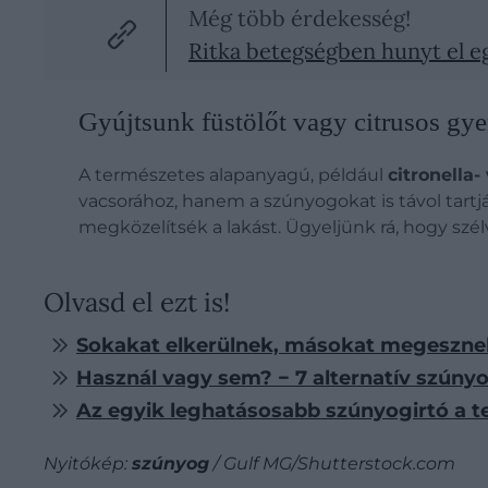
Még több érdekesség!
Ritka betegségben hunyt el e
Gyújtsunk füstölőt vagy citrusos gyer
A természetes alapanyagú, például
citronella
vacsorához, hanem a szúnyogokat is távol tartj
megközelítsék a lakást. Ügyeljünk rá, hogy szé
Olvasd el ezt is!
Sokakat elkerülnek, másokat megeszne
Használ vagy sem? − 7 alternatív szúnyog
Az egyik leghatásosabb szúnyogirtó a t
Nyitókép:
szúnyog
/ Gulf MG/Shutterstock.com