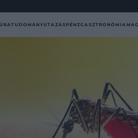
TÚRA
TUDOMÁNY
UTAZÁS
PÉNZ
GASZTRONÓMIA
MAG