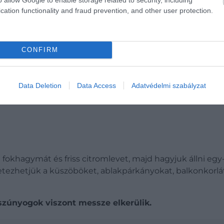
cation functionality and fraud prevention, and other user protection.
CONFIRM
tes szúnyogriasztó
leképpen is segíthet a szúnyogok távoltartásában. Egyré
Data Deletion
Data Access
Adatvédelmi szabályzat
rmában, füstölve is használható, hiszen így elzavarja a ro
okhagymát és friss citromlevet, majd hagyjuk állni egy-k
etezhetjük a küszöböket, ablakpárkányokat, balkonkorlát
a szúnyogok viszont messze elkerülik.