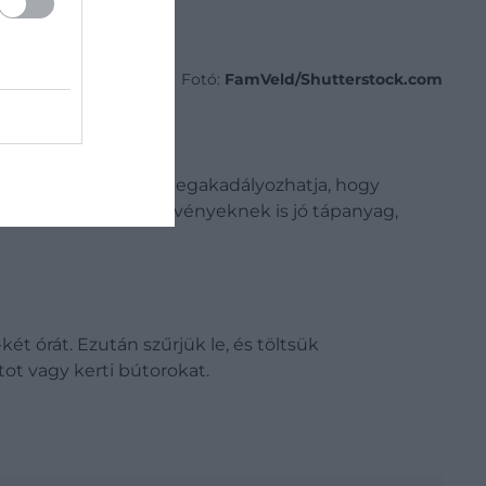
Fotó:
FamVeld/Shutterstock.com
szt a földre szórva megakadályozhatja, hogy
varokat. Emellett a növényeknek is jó tápanyag,
ét órát. Ezután szűrjük le, és töltsük
ot vagy kerti bútorokat.