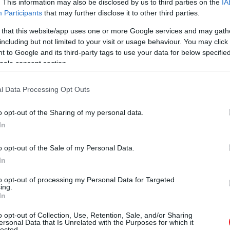
. This information may also be disclosed by us to third parties on the
IA
tációt vagy allergiát.
Participants
that may further disclose it to other third parties.
 that this website/app uses one or more Google services and may gath
lárvák paradicsoma
including but not limited to your visit or usage behaviour. You may click 
 to Google and its third-party tags to use your data for below specifi
vagy erkélyen hagyott virágalátétek, vödrök, esővízgyű
ogle consent section.
rakják le ide a petéiket, és a lárvák néhány nap alatt ki
l Data Processing Opt Outs
o opt-out of the Sharing of my personal data.
In
űjtőket, és öntsük ki, vagy cseréljük frissre a vizet.
o opt-out of the Sale of my Personal Data.
In
to opt-out of processing my Personal Data for Targeted
ing.
In
o opt-out of Collection, Use, Retention, Sale, and/or Sharing
ersonal Data that Is Unrelated with the Purposes for which it
lected.