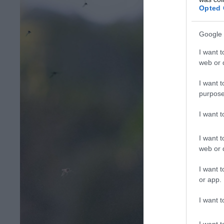
Opted 
Google 
I want t
web or d
I want t
purpose
I want 
I want t
web or d
I want t
or app.
I want t
I want t