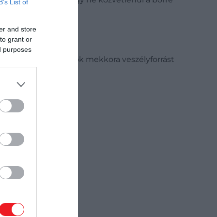
B’s List of
er and store
to grant or
ed purposes
jtők vagy madáritatók mekkora veszélyforrást
kelhetnek.