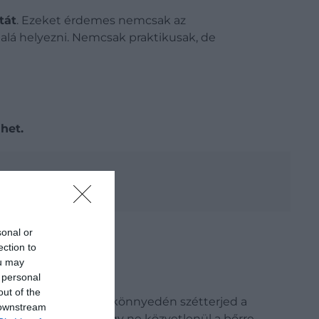
tát
. Ezeket érdemes nemcsak az
a alá helyezni. Nemcsak praktikusak, de
het.
sonal or
ection to
ou may
 personal
out of the
gy diffúzorral az illat könnyedén szétterjed a
 downstream
tezhetjük. Fontos, hogy ne közvetlenül a bőrre