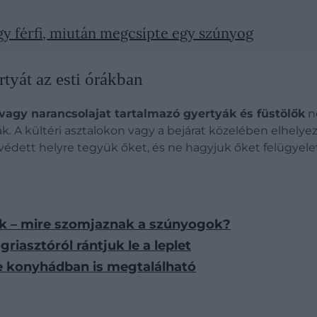
gy férfi, miután megcsípte egy szúnyog
tyát az esti órákban
- vagy narancsolajat tartalmazó gyertyák és füstölők
n
ák. A kültéri asztalokon vagy a bejárat közelében elhel
lvédett helyre tegyük őket, és ne hagyjuk őket felügyele
k – mire szomjaznak a szúnyogok?
riasztóról rántjuk le a leplet
e konyhádban is megtalálható