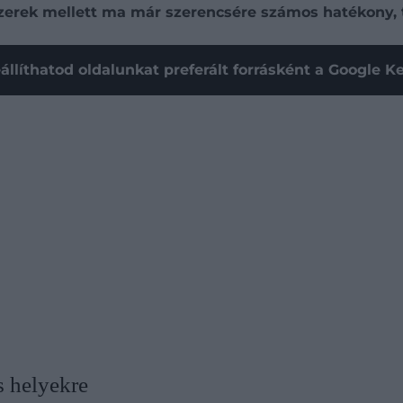
gyszerek mellett ma már szerencsére számos hatékony,
állíthatod oldalunkat preferált forrásként a Google 
s helyekre