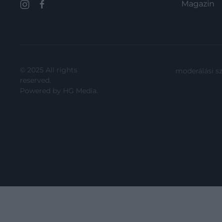
Magazin
© 2025 All rights
moderálási s
reserved.
Powered by
HG Media
.