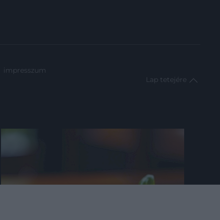
impresszum
Lap tetejére