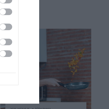
2026. MÁJUS 16. ● TÓTH EMMA