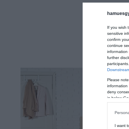
hamuesgy
If you wish 
sensitive in
confirm you
continue se
information 
further disc
participants
Downstream 
Please note
information 
deny consent
in below Go
Persona
I want t