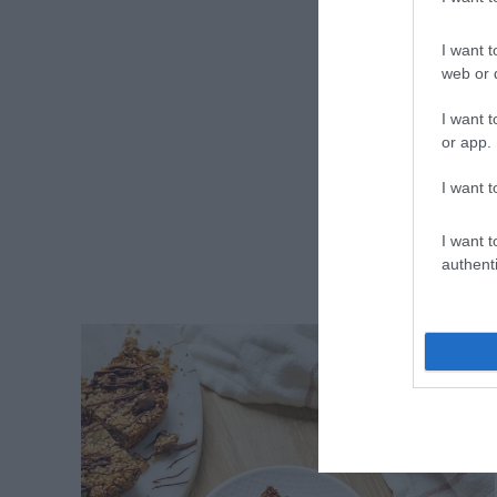
I want t
web or d
I want t
or app.
I want t
I want t
authenti