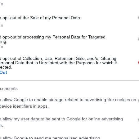
2026. MÁJUS 18. ● HAMU ÉS GYÉMÁNT
In
The Icon by Marriott
A The Icon by Marriott Residences
o opt-out of the Sale of my Personal Data.
Residences Budapest:
Budapest nem egyszerűen egy
In
luxusingatlan-fejlesztés, hanem egy
több mint otthon…
teljesen új életforma megérkezése
to opt-out of processing my Personal Data for Targeted
ing.
HAMU ÉS GYÉMÁNT
Magyarországra. Privát élettér, ahol
In
az otthon intimitása találkozik az
ötcsillagos hospitality világ
o opt-out of Collection, Use, Retention, Sale, and/or Sharing
ersonal Data that Is Unrelated with the Purposes for which it
kényelmével. Ez a branded
lected.
Out
rezidencia…
consents
o allow Google to enable storage related to advertising like cookies on
evice identifiers in apps.
o allow my user data to be sent to Google for online advertising
s.
to allow Google to send me personalized advertising.