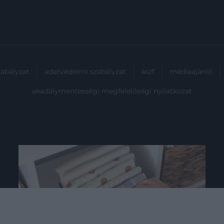
zabályzat
adatvédelmi szabályzat
ászf
médiaajánló
akadálymentességi megfelelőségi nyilatkozat