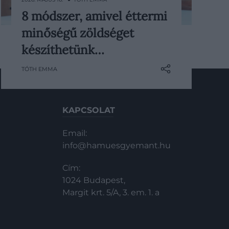
8 módszer, amivel éttermi
Az éttermi zöldségek a
minőségű zöldséget
közhiedelemmel ellentétben nem
csupán a vaj használata miatt olyan
készíthetünk…
különlegesek. A séfek ennél sokkal
TÓTH EMMA
alaposabban dolgoznak, hiszen
minden alapanyaghoz más technika
illik: van, amit lassan párolva, mást
füstölve, sütve, savanyítva vagy
KAPCSOLAT
éppen saját levében főzve lehet
igazán…
Email:
info@hamuesgyemant.hu
Cím:
1024 Budapest,
Margit krt. 5/A, 3. em. 1. a