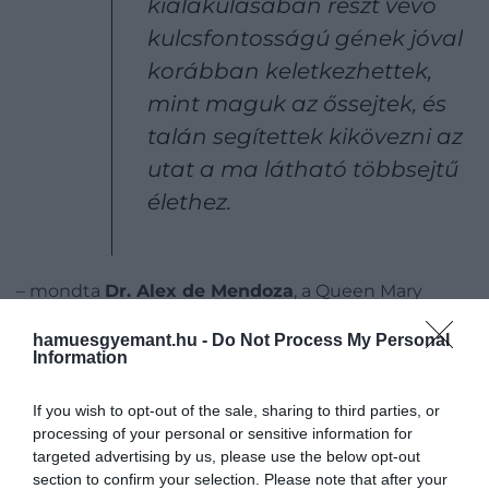
kialakulásában részt vevő
kulcsfontosságú gének jóval
korábban keletkezhettek,
mint maguk az őssejtek, és
talán segítettek kikövezni az
utat a ma látható többsejtű
élethez.
– mondta
Dr. Alex de Mendoza
, a Queen Mary
Egyetem munkatársa.
hamuesgyemant.hu -
Do Not Process My Personal
Information
De Mendoza vezetésével és a Hongkongi
Egyetemmel együttműködve a csapat felfedezte,
If you wish to opt-out of the sale, sharing to third parties, or
hogy a galléros ostorosok rendelkeznek a Sox és
processing of your personal or sensitive information for
POU gének változataival – vagyis az őssejtek azon
targeted advertising by us, please use the below opt-out
képességének kulcsfontosságú mozgatórugóival,
section to confirm your selection. Please note that after your