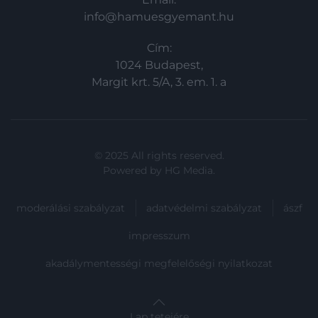
info@hamuesgyemant.hu
Cím:
1024 Budapest,
Margit krt. 5/A, 3. em. 1. a
© 2025 All rights reserved.
Powered by
HG Media
.
moderálási szabályzat
adatvédelmi szabályzat
ászf
impresszum
akadálymentességi megfelelőségi nyilatkozat
Lap tetejére