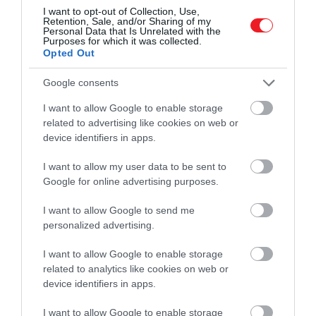
I want to opt-out of Collection, Use,
vizsgálatok kimutatták, hogy már jóval a többsejtű
Retention, Sale, and/or Sharing of my
élet kialakulása előtt is léteztek, és olyan egysejtű
Personal Data that Is Unrelated with the
Purposes for which it was collected.
folyamatokban játszottak fontos szerepet,
Opted Out
amelyeket később az összetett szervezetek
számára újrahasznosítottak.
Google consents
I want to allow Google to enable storage
related to advertising like cookies on web or
device identifiers in apps.
Olvasd el ezt is!
Meglepő módszerrel
„fiatalítottak meg" öreg egereket
I want to allow my user data to be sent to
Google for online advertising purposes.
I want to allow Google to send me
A kísérlet során a csapat az átprogramozott sejteket
personalized advertising.
fejlődő egérembriókba fecskendeztek. Az így
létrejött kimérikus egerek fizikai jellemzőket
I want to allow Google to enable storage
mutattak mind a donor embrióktól, mind a
related to analytics like cookies on web or
beültetett őssejtektől, például fekete szőrcsomókat
device identifiers in apps.
és sötét szemeket. Ez bizonyította, hogy a galléros
I want to allow Google to enable storage