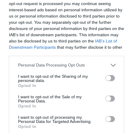
hogy bármilyen sejttípussá differenciálódjanak.
opt-out request is processed you may continue seeing
interest-based ads based on personal information utilized by
us or personal information disclosed to third parties prior to
your opt-out. You may separately opt-out of the further
disclosure of your personal information by third parties on the
IAB’s list of downstream participants. This information may
also be disclosed by us to third parties on the
IAB’s List of
Downstream Participants
that may further disclose it to other
third parties.
Please note that this website/app uses one or more Google
Personal Data Processing Opt Outs
services and may gather and store information including but
not limited to your visit or usage behaviour. You may click to
I want to opt-out of the Sharing of my
personal data.
grant or deny consent to Google and its third-party tags to
Opted In
use your data for below specified purposes in below Google
consent section.
I want to opt-out of the Sale of my
Illusztráció
Personal Data.
Opted In
Shutterstock
I want to opt-out of processing my
Personal Data for Targeted Advertising.
Eddig úgy gondolták, hogy ezek a gének kizárólag
Opted In
az állatokban fejlődtek ki. Azonban ezek a