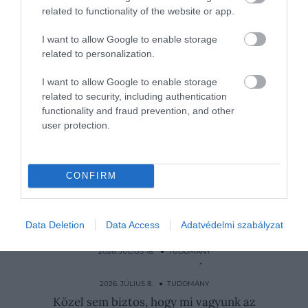
ostorosokból származó Sox-gén zökkenőmentesen
related to functionality of the website or app.
integrálódott egy komplex állat fejlődésébe.
I want to allow Google to enable storage
A kutatás tehát rávilágít arra, hogy az evolúció
related to personalization.
miként alakítja át a meglévő genetikai eszközöket,
és teszi őket az innováció sokoldalú
I want to allow Google to enable storage
related to security, including authentication
mozgatórugóivá. Ez az alkalmazkodóképesség
functionality and fraud prevention, and other
kiemeli, hogy az egysejtű szervezetekben zajló
user protection.
folyamatok hogyan alapozták meg az összetett
életformák kialakulását.
Nyitókép:
Illusztráció
/ Shutterstock
CONFIRM
TUDOMÁNY
SEJT
EGÉR
KUTATÁS
Data Deletion
Data Access
Adatvédelmi szabályzat
EVOLÚCIÓ
2026. JÚLIUS 18. ● TUDOMÁNY
Ki kell húzni vagy maradhat? Így döntenek
a bölcsességfogról
2026. JÚLIUS 8. ● TUDOMÁNY
Közel sem biztos, hogy mi vagyunk az