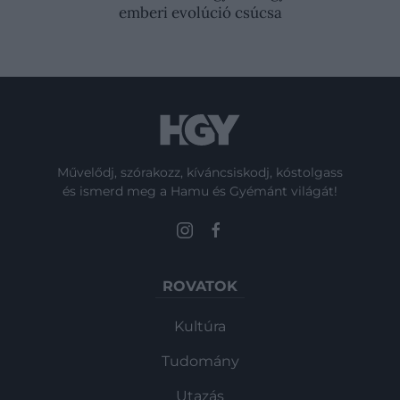
emberi evolúció csúcsa
Művelődj, szórakozz, kíváncsiskodj, kóstolgass
és ismerd meg a Hamu és Gyémánt világát!
ROVATOK
Kultúra
Tudomány
Utazás