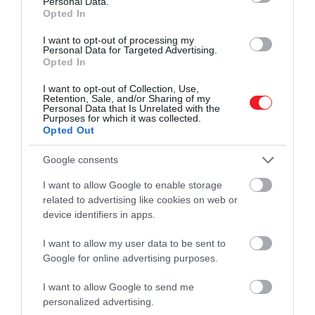
Personal Data.
Opted In
Ez is érdekelhet:
Ez csak egy gasztrodoku, akkor
I want to opt-out of processing my
miért sírok?
Personal Data for Targeted Advertising.
Opted In
I want to opt-out of Collection, Use,
Retention, Sale, and/or Sharing of my
A takoyaki egy búzalisztből készített rántott
Personal Data that Is Unrelated with the
Purposes for which it was collected.
fánkgolyó, amelybe a helyiek a szigetország tengeri
Opted Out
gasztronómiájára jellemző alapanyagokat
csempésznek bele. Többek között polip, tempura,
Google consents
zöldhagyma és savanyított gyömbér is kerül ebbe a
I want to allow Google to enable storage
finomságba. A golyócskák tetejére – a krémesség
related to advertising like cookies on web or
kedvéért – majonézet és takoyaki-mártást is
device identifiers in apps.
szoktak kenni, végezetül pedig hínárt szórnak rá.
I want to allow my user data to be sent to
Kulfi – India
Google for online advertising purposes.
I want to allow Google to send me
A sok sós utcai étel után egy édes zárja a sort.
personalized advertising.
Amikor India utcáit belepi a trópusi monszun