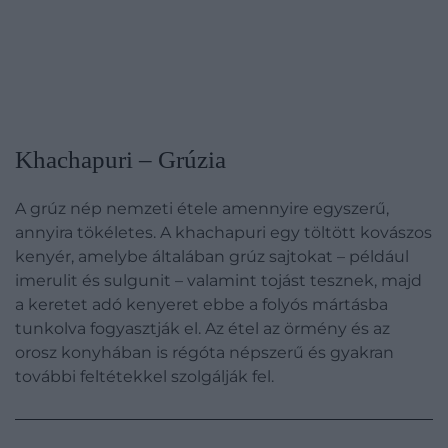
Khachapuri – Grúzia
A grúz nép nemzeti étele amennyire egyszerű,
annyira tökéletes. A khachapuri egy töltött kovászos
kenyér, amelybe általában grúz sajtokat – például
imerulit és sulgunit – valamint tojást tesznek, majd
a keretet adó kenyeret ebbe a folyós mártásba
tunkolva fogyasztják el. Az étel az örmény és az
orosz konyhában is régóta népszerű és gyakran
további feltétekkel szolgálják fel.