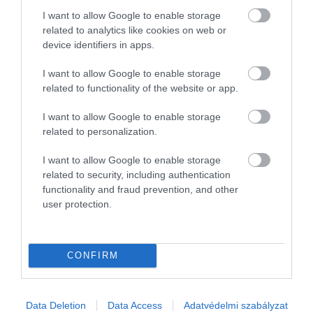
melege, nem tudnánk úgy sétálni egyet, hogy ne
I want to allow Google to enable storage
találkozzunk egy kulfit áruló bódéval. Ez a pálcikás
related to analytics like cookies on web or
jégkrémet eszünkbe juttató ínyencség egy
device identifiers in apps.
fagyasztott tejes édesség, amelynek ízéért a
I want to allow Google to enable storage
pisztáciából, kardamomból és sáfrányból készült
related to functionality of the website or app.
keverék felel. A tej sűrűsödése és a cukor
karamellizálódása végeredményül pedig egy olyan
I want to allow Google to enable storage
hűsítő élménnyel ajándékoz meg minket, amely
related to personalization.
nagyon sokáig velünk marad majd.
I want to allow Google to enable storage
related to security, including authentication
Nyitókép: Fotó: Shutterstock
functionality and fraud prevention, and other
user protection.
ÉTEL
ÁZSIA
DÉL-AMERIKA
EURÓPA
STREET FOOD
GRÚZIA
CONFIRM
JAPÁN
INDIA
LENGYELORSZÁG
KOLUMBIA
VENEZUELA
SÓS
Data Deletion
Data Access
Adatvédelmi szabályzat