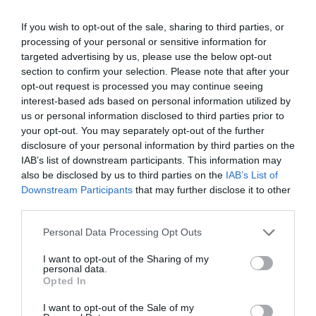
Kolumbia területén – járnánk, sok helyen
If you wish to opt-out of the sale, sharing to third parties, or
találkozhatunk egy arepa nevű street fooddal. A
processing of your personal or sensitive information for
lepény kinézetű tésztához őrölt kukoricaszemeket
targeted advertising by us, please use the below opt-out
vagy kukoricalisztet használnak, további
section to confirm your selection. Please note that after your
hozzávalóként pedig vizet, sót, vajat, tojást és
opt-out request is processed you may continue seeing
esetleg tejet adnak hozzá. Nem csupán sütve vagy
interest-based ads based on personal information utilized by
grillezve, hanem főzve, illetve párolva is fogyasztják,
us or personal information disclosed to third parties prior to
your opt-out. You may separately opt-out of the further
töltelékként pedig legtöbbször hús, sajt,
disclosure of your personal information by third parties on the
paradicsom és saláta szokott belekerülni.
IAB’s list of downstream participants. This information may
also be disclosed by us to third parties on the
IAB’s List of
Takoyaki – Japán
Downstream Participants
that may further disclose it to other
third parties.
A szicíliai konyha egyik remeke az a töltött rizsgolyó,
Please note that this website/app uses one or more Google
Personal Data Processing Opt Outs
amelyeket mi csak aranciniként ismerünk. A dél-
services and may gather and store information including but
európai szigettől több ezer kilométerrel keletre
not limited to your visit or usage behaviour. You may click to
I want to opt-out of the Sharing of my
Japánban pedig könnyedén rábukkanhatunk
personal data.
grant or deny consent to Google and its third-party tags to
Opted In
ennek a street foodnak egy távoli rokonára.
use your data for below specified purposes in below Google
consent section.
I want to opt-out of the Sale of my