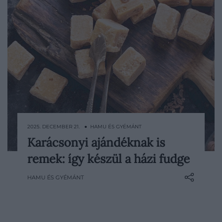
2025. DECEMBER 21. ● HAMU ÉS GYÉMÁNT
Karácsonyi ajándéknak is
Ahogy közelednek az ünnepek, sokan
remek: így készül a házi fudge
keresünk könnyen elkészíthető, mégis
személyes ajándékötleteket. A fudge – az
HAMU ÉS GYÉMÁNT
omlós, vajas tejkaramella – pont ilyen:
gyorsan összeáll, látványos, és szinte
mindenki rajong érte. Ha házilag készítjük,
igazán…