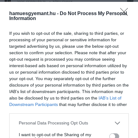
2026. FEBRUÁR 21. ● TÓTH EMMA
Háromfogásos vacsora két
hamuesgyemant.hu -
Do Not Process My Personal
Egy új ország felfedezésekor sokak
Information
főre, 8 ezer forint alatt?
számára legalább olyan nagy élmény
megkóstolni a helyi ízeket, mint felkeresni
Ezekben…
If you wish to opt-out of the sale, sharing to third parties, or
a legismertebb látnivalókat. Ugyanakkor
processing of your personal or sensitive information for
TÓTH EMMA
Európa gasztronómiai kínálata nemcsak
targeted advertising by us, please use the below opt-out
stílusában, hanem áraiban is jelentősen
section to confirm your selection. Please note that after your
opt-out request is processed you may continue seeing
eltérhet. Egy friss lista…
interest-based ads based on personal information utilized by
us or personal information disclosed to third parties prior to
your opt-out. You may separately opt-out of the further
disclosure of your personal information by third parties on the
IAB’s list of downstream participants. This information may
also be disclosed by us to third parties on the
IAB’s List of
Downstream Participants
that may further disclose it to other
third parties.
Please note that this website/app uses one or more Google
Personal Data Processing Opt Outs
services and may gather and store information including but
not limited to your visit or usage behaviour. You may click to
I want to opt-out of the Sharing of my