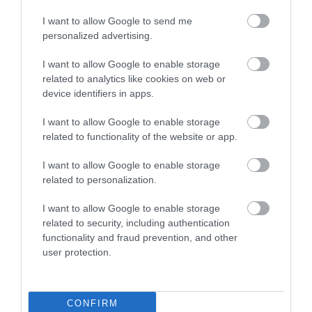
I want to allow Google to send me
personalized advertising.
I want to allow Google to enable storage
related to analytics like cookies on web or
device identifiers in apps.
2026. JANUÁR 15. ● HAMU ÉS GYÉMÁNT
Ezek lesznek a világ
I want to allow Google to enable storage
Ha utazást tervezünk, a látnivalók
related to functionality of the website or app.
gasztrofővárosai 2026-ban a
önmagukban csak ritkán döntenek. Egy
I want to allow Google to enable storage
jó vacsora, egy karakteres helyi konyha
Michelin…
related to personalization.
vagy egy izgalmas új gasztroirány
HAMU ÉS GYÉMÁNT
legalább ennyire meghatározó lehet. A
I want to allow Google to enable storage
Michelin Guide friss válogatása pontosan
related to security, including authentication
erre épít: a kalauz közzétette azt a 16…
functionality and fraud prevention, and other
user protection.
CONFIRM