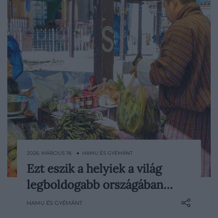
2026. MÁRCIUS 18. ● HAMU ÉS GYÉMÁNT
Ezt eszik a helyiek a világ
A Himalája hegyei között fekvő országban
legboldogabb országában…
a hagyományok ma is erősen jelen
vannak, és ez az étkezési szokásokon is jól
HAMU ÉS GYÉMÁNT
látszik. A bhutáni konyha egyszerre