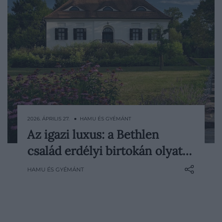
2026. ÁPRILIS 27. ● HAMU ÉS GYÉMÁNT
Az igazi luxus: a Bethlen
Van egy kis település Erdélyben, ahol egy
család erdélyi birtokán olyat…
történelmi családi birtokon a romokból
exkluzív privát rezidenciákat alakítottak ki,
HAMU ÉS GYÉMÁNT
és ahol a népi gasztronómiát ötvözik a
fine dininggal. Ez a Bethlen…