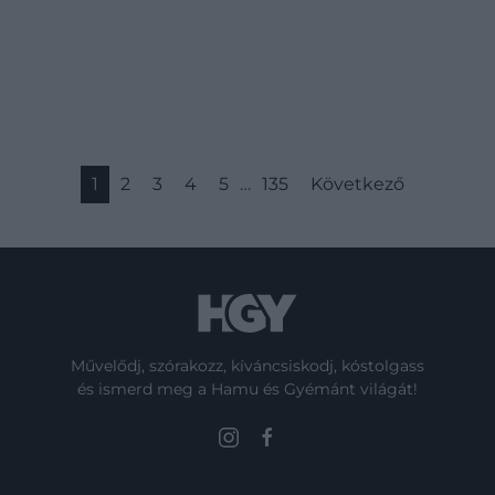
1
2
3
4
5
…
135
Következő
Művelődj, szórakozz, kíváncsiskodj, kóstolgass
és ismerd meg a Hamu és Gyémánt világát!