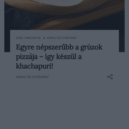
2025. JANUÁR 16. ● HAMU ÉS GYÉMÁNT
Egyre népszerűbb a grúzok
Grúziában a legtöbb étkezés
pizzája – így készül a
elmaradhatatlan eleme a khachapuri. Az
étel sokoldalúságát bizonyítja az is, hogy
khachapuri!
villásreggeliként és ünnepi ételként is
HAMU ÉS GYÉMÁNT
egyaránt megállja a helyét. A sajttal töltött
kenyér titka valójában az
egyszerűségében rejlik; mutatjuk, hogyan
készítheted el otthon is a…