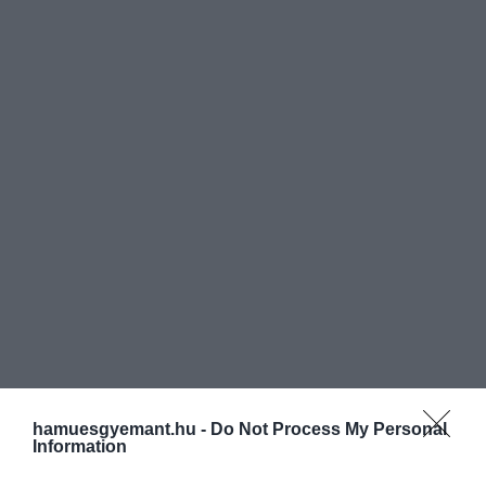
célpontot, ahol kiemelkedően jók a…
hamuesgyemant.hu -
Do Not Process My Personal
Information