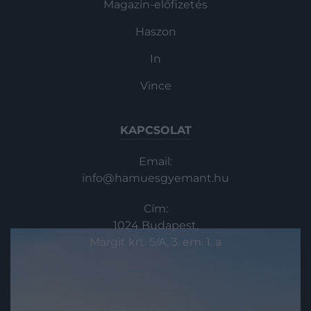
Magazin-előfizetés
Haszon
In
Vince
KAPCSOLAT
Email:
info@hamuesgyemant.hu
Cím:
1024 Budapest,
Margit krt. 5/A, 3. em. 1. a