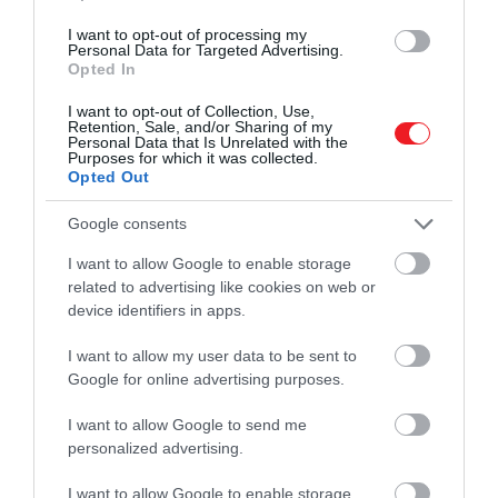
Mundruczó Kornél Sztálin
I want to opt-out of processing my
A The Revolution According to Kamo
Personal Data for Targeted Advertising.
fiatalkoráról rendez
Opted In
Sztálin és egy fiatalkori barátja
kapcsolatáról és a hatalom dinamikájáról
filmdrámát
I want to opt-out of Collection, Use,
szól. A forgatás 2025-ben kezdődhet majd,
Retention, Sale, and/or Sharing of my
Personal Data that Is Unrelated with the
HAMU ÉS GYÉMÁNT
értesült a Variety.
Purposes for which it was collected.
Opted Out
Google consents
I want to allow Google to enable storage
related to advertising like cookies on web or
device identifiers in apps.
I want to allow my user data to be sent to
Google for online advertising purposes.
I want to allow Google to send me
personalized advertising.
I want to allow Google to enable storage