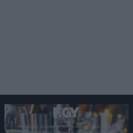
Művelődj, szórakozz, kíváncsiskodj, kóstolgass
és ismerd meg a Hamu és Gyémánt világát!