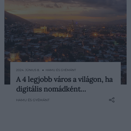
2024. JÚNIUS 8. ● HAMU ÉS GYÉMÁNT
A 4 legjobb város a világon, ha
Most, hogy minden eddiginél
digitális nomádként…
elterjedtebb a home office, napról napra
többen próbálják ki a digitális nomád
HAMU ÉS GYÉMÁNT
életmódot, és a munkáltatók is egyre
jobban megbarátkoznak azzal, hogy
alkalmazottaik távoli országokból végzik
el a feladataikat. Most mutatunk 4 olyan