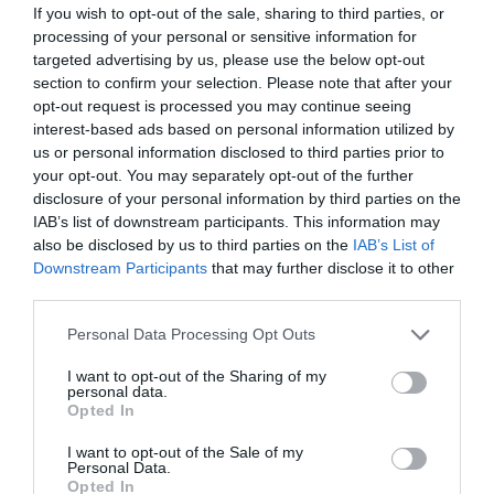
If you wish to opt-out of the sale, sharing to third parties, or
processing of your personal or sensitive information for
targeted advertising by us, please use the below opt-out
section to confirm your selection. Please note that after your
opt-out request is processed you may continue seeing
interest-based ads based on personal information utilized by
us or personal information disclosed to third parties prior to
your opt-out. You may separately opt-out of the further
disclosure of your personal information by third parties on the
IAB’s list of downstream participants. This information may
also be disclosed by us to third parties on the
IAB’s List of
Downstream Participants
that may further disclose it to other
third parties.
Please note that this website/app uses one or more Google
Personal Data Processing Opt Outs
services and may gather and store information including but
not limited to your visit or usage behaviour. You may click to
I want to opt-out of the Sharing of my
personal data.
grant or deny consent to Google and its third-party tags to
Opted In
use your data for below specified purposes in below Google
consent section.
I want to opt-out of the Sale of my
Personal Data.
Opted In
2024. JÚNIUS 4. ● HAMU ÉS GYÉMÁNT