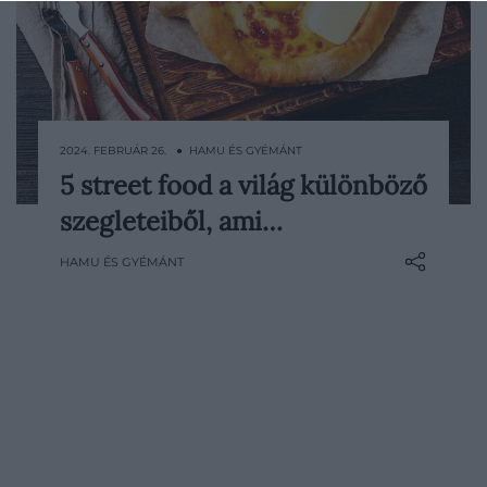
2024. FEBRUÁR 26. ● HAMU ÉS GYÉMÁNT
5 street food a világ különböző
Ahány kultúra, annyi szokás – és ez
szegleteiből, ami…
természetesen igaz az utcai ételekre is.
Ennek apropóján most öt olyan street
HAMU ÉS GYÉMÁNT
foodot gyűjtöttünk össze a világ minden
tájáról, amelyet az adott országban szinte
minden utcasarkon megtalálunk.