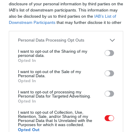
disclosure of your personal information by third parties on the
IAB’s list of downstream participants. This information may
Fotó:
Shutterstock
also be disclosed by us to third parties on the
IAB’s List of
Downstream Participants
that may further disclose it to other
third parties.
Ezt is olvasd el!
A húsvéti vendégváró
Please note that this website/app uses one or more Google
Personal Data Processing Opt Outs
ördögtojás, ami mindenkinek ízleni fog – recept!
services and may gather and store information including but
not limited to your visit or usage behaviour. You may click to
I want to opt-out of the Sharing of my
personal data.
grant or deny consent to Google and its third-party tags to
Opted In
use your data for below specified purposes in below Google
Az egyik fontos
szabály
az olaj felhevítésével
consent section.
I want to opt-out of the Sale of my
kapcsolatos: a tojást
forró olajon
kell sütnünk.
Personal Data.
Opted In
Magas hőfokon melegítsük 3 percig, amíg csillogóvá
nem válik. Érdemes külön tálban feltörni a tojást, és
I want to opt-out of processing my
Personal Data for Targeted Advertising.
ha ez megvan, abból öntsük óvatosan a
Opted In
serpenyőbe. Ezzel a lépéssel megakadályozzuk,
hogy a tojáshéj is belesüljön az ételbe. Mivel a
I want to opt-out of Collection, Use,
Retention, Sale, and/or Sharing of my
reggeli
pillanatok alatt elkészül
, maradjunk végig a
Personal Data that Is Unrelated with the
Purposes for which it was collected.
konyhában az étel mellett.
Opted Out