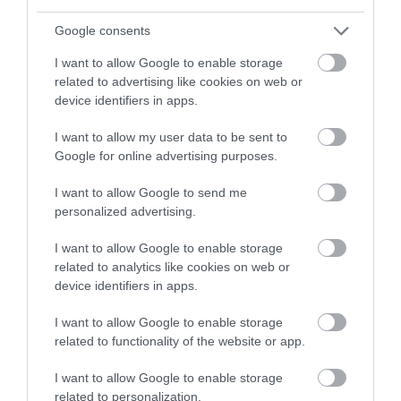
A tojást 90 másodpercig kell sütni, és amíg a
Google consents
serpenyőben van, egyáltalán ne mozgassuk. Ahogy
a tojás sül, a fehér része felpúposodik. Amikor a
I want to allow Google to enable storage
related to advertising like cookies on web or
külső része már
barna és ropogós
, egy merőkanál
device identifiers in apps.
segítségével szedjük ki a serpenyőből.
I want to allow my user data to be sent to
Ezután már csak az utolsó lépés van hátra: ízlés
Google for online advertising purposes.
szerint sózzuk, borsozzuk, és pirítóssal, avokádóval
vagy más zöldségekkel kész is van a szuper
I want to allow Google to send me
reggelink.
personalized advertising.
I want to allow Google to enable storage
related to analytics like cookies on web or
Figyelmedbe ajánljuk!
Édes tészta citrommal és
device identifiers in apps.
szerecsendióval - mindenki imádni fogja az
I want to allow Google to enable storage
olaszok húsvéti kalácsát
related to functionality of the website or app.
I want to allow Google to enable storage
related to personalization.