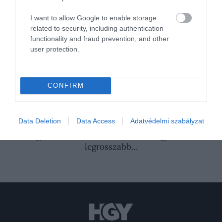
Nyitókép: Fotó: Shutterstock
I want to allow Google to enable storage
TOJÁS
REGGELI
SPANYOL
related to security, including authentication
functionality and fraud prevention, and other
EGÉSZSÉGES
MEDITERRÁN
GYORS
user protection.
OLAJ
OLÍVAOLAJ
ZÖLDSÉGEK
CONFIRM
GASZTRONÓMIA
2026. JÚLIUS 14. ● GASZTRONÓMIA
A maradék rizs ételmérgezést is okozhat –
Data Deletion
Data Access
Adatvédelmi szabályzat
így tárold…
2026. AUGUSZTUS 9. ● GASZTRONÓMIA
Egy olasz séf szerint ezek Itália legjobb és
legrosszabb…