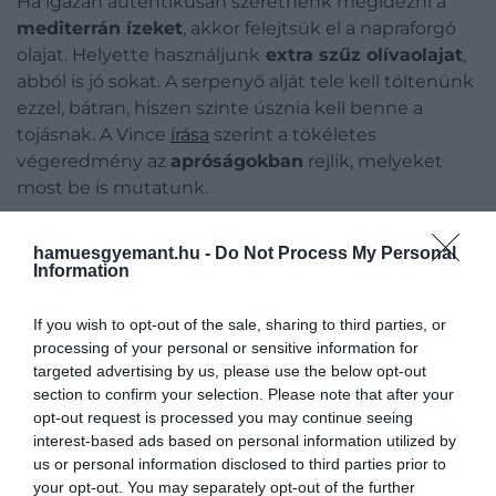
Ha igazán autentikusan szeretnénk megidézni a
mediterrán ízeket
, akkor felejtsük el a napraforgó
olajat. Helyette használjunk
extra szűz olívaolajat
,
abból is jó sokat. A serpenyő alját tele kell töltenünk
ezzel, bátran, hiszen szinte úsznia kell benne a
tojásnak. A Vince
írása
szerint a tökéletes
végeredmény az
apróságokban
rejlik, melyeket
most be is mutatunk.
hamuesgyemant.hu -
Do Not Process My Personal
Information
If you wish to opt-out of the sale, sharing to third parties, or
processing of your personal or sensitive information for
targeted advertising by us, please use the below opt-out
section to confirm your selection. Please note that after your
opt-out request is processed you may continue seeing
interest-based ads based on personal information utilized by
us or personal information disclosed to third parties prior to
your opt-out. You may separately opt-out of the further
Spanyol sült tojás (illusztrácó)