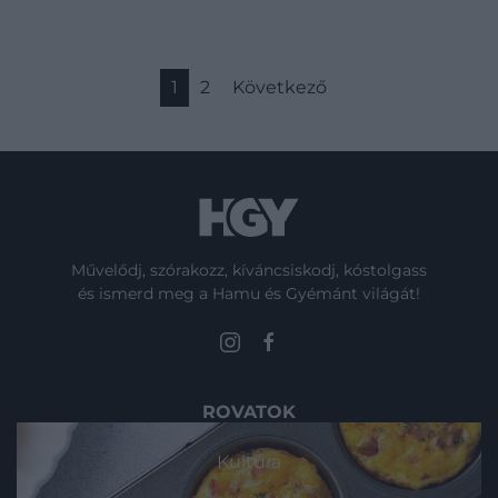
1
2
Következő
Művelődj, szórakozz, kíváncsiskodj, kóstolgass
és ismerd meg a Hamu és Gyémánt világát!
ROVATOK
Kultúra