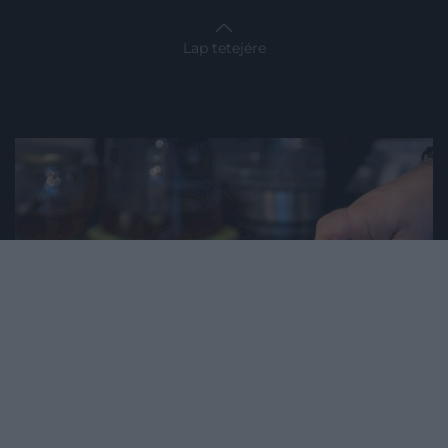
Lap tetejére