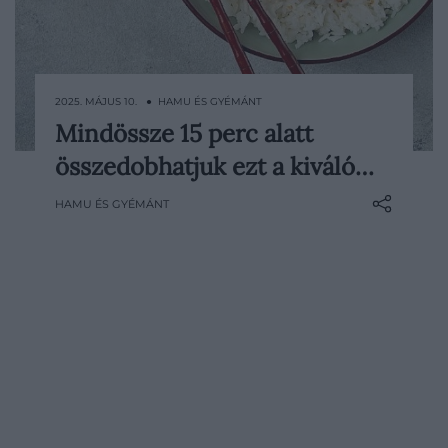
2025. MÁJUS 10. ● HAMU ÉS GYÉMÁNT
Mindössze 15 perc alatt
Ha nincs sok időnk főzni, de valami igazán
összedobhatjuk ezt a kiváló…
finom különlegességre vágyunk, az édes-
sós teriyaki csirke tökéletes választás
HAMU ÉS GYÉMÁNT
lehet egy otthoni vacsorához. Gyorsan
elkészül és gazdag ízvilágot kínál,
köszönhetően a házi szósznak, amely friss
gyömbérrel, fokhagymával, szójaszósszal
és barna ecettel…