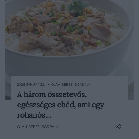
2026. JANUÁR 22. ● OLÁH-BEBESI BORBÁLA
A három összetevős,
Az ebéd az a pont a nap közepén, amikor
egészséges ebéd, ami egy
egyszerre vágyunk gyors megoldásra,
jóllakottságra és valamiféle egészséges
rohanós…
egyensúlyra. Nem túl nehéz, nem túl
OLÁH-BEBESI BORBÁLA
könnyű, nem zacskós saláta, de nem is
félórás főzés. Ez a három alapanyagból álló