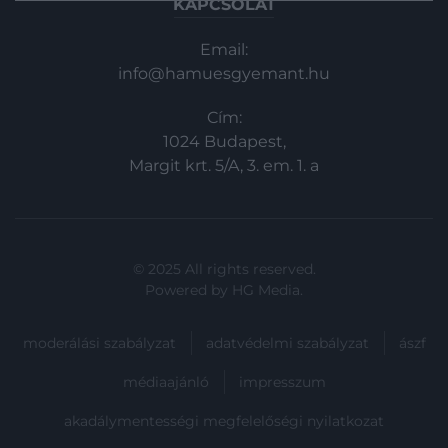
KAPCSOLAT
hobbiszakácsok is pillanatok alatt
mennyei falatokat készítenek. Ha új
Email:
megközelítésben próbálnánk ki, nézzük
info@hamuesgyemant.hu
meg…
Cím:
1024 Budapest,
Margit krt. 5/A, 3. em. 1. a
© 2025 All rights reserved.
Powered by
HG Media
.
moderálási szabályzat
adatvédelmi szabályzat
ászf
médiaajánló
impresszum
akadálymentességi megfelelőségi nyilatkozat