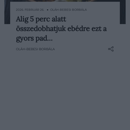
2026. FEBRUÁR 26. ● OLÁH-BEBESI BORBÁLA
Alig 5 perc alatt
A pad thai sokak számára inkább éttermi
összedobhatjuk ebédre ezt a
ételnek számít, pedig megfelelő
előkészítéssel kifejezetten gyors fogás. A
gyors pad…
módszer lényege, hogy minden
OLÁH-BEBESI BORBÁLA
alapanyagot előre kikészítünk, majd
egyszerre csak egy-két adagot sütünk
meg. Így a tészta nem ereszt levet és
nem fő…