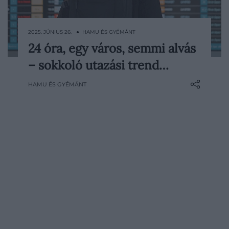
2025. JÚNIUS 26. ● HAMU ÉS GYÉMÁNT
24 óra, egy város, semmi alvás
Az „Extreme Day Trip” névre keresztelt
– sokkoló utazási trend…
utazási forma (amelyet magyarul intenzív,
egynapos útnak lehetne fordítani)
HAMU ÉS GYÉMÁNT
lényege, hogy mindössze egy nap alatt
bejárjanak egy adott desztinációt az
utazni vágyók. De hogyan is kell ezt
elképzelni?