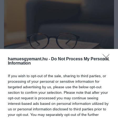
hamuesgyemant.hu -
Do Not Process My Personal
Information
2025. MÁJUS 26. ● BÓDY KOLOS
If you wish to opt-out of the sale, sharing to third parties, or
5 könyvklasszikus, amin egy
processing of your personal or sensitive information for
Fáradtan dőlsz az ágyba, és már nem
este alatt könnyedén
targeted advertising by us, please use the below opt-out
kezdesz bele egy több száz oldalas
section to confirm your selection. Please note that after your
regénybe, hiszen úgysem jutnál el soha a
végigérsz
opt-out request is processed you may continue seeing
végére? Az alábbi 5 szépirodalmi
interest-based ads based on personal information utilized by
BÓDY KOLOS
klasszikusnál egyáltalán nem fenyeget ez
us or personal information disclosed to third parties prior to
a veszély, ugyanis mindegyik 100 oldalnál
your opt-out. You may separately opt-out of the further