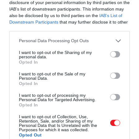
rövidebb, így egy-két este alatt biztosan
disclosure of your personal information by third parties on the
IAB’s list of downstream participants. This information may
eljutsz a lebilincselő…
also be disclosed by us to third parties on the
IAB’s List of
Downstream Participants
that may further disclose it to other
third parties.
Please note that this website/app uses one or more Google
Personal Data Processing Opt Outs
services and may gather and store information including but
not limited to your visit or usage behaviour. You may click to
I want to opt-out of the Sharing of my
personal data.
grant or deny consent to Google and its third-party tags to
Opted In
use your data for below specified purposes in below Google
consent section.
I want to opt-out of the Sale of my
Personal Data.
Opted In
I want to opt-out of processing my
Personal Data for Targeted Advertising.
Opted In
I want to opt-out of Collection, Use,
Retention, Sale, and/or Sharing of my
Personal Data that Is Unrelated with the
Purposes for which it was collected.
Opted Out