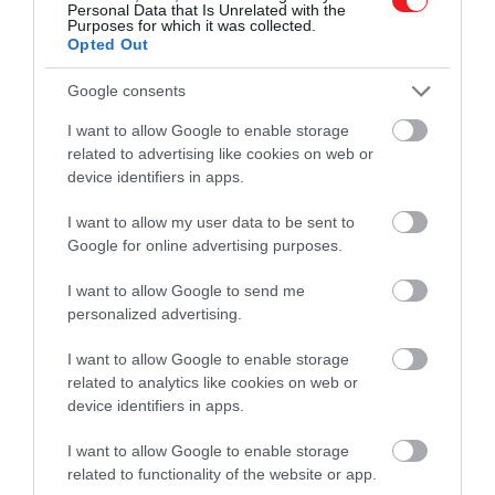
Personal Data that Is Unrelated with the
Purposes for which it was collected.
Opted Out
A paprikát és a hagymát apróra vágjuk, és egy
közepes méretű tálba tesszük. Hozzáadjuk a
Google consents
spenótot, és összekeverjük. Egy kis zöldséget
kimérünk, és félreteszünk, ennek később még
I want to allow Google to enable storage
fontos szerepe lesz.
related to advertising like cookies on web or
device identifiers in apps.
I want to allow my user data to be sent to
Figyelmedbe ajánljuk!
Az egész internet
Google for online advertising purposes.
felrobbant a fetás tojásrántotta miatt – recept!
I want to allow Google to send me
personalized advertising.
I want to allow Google to enable storage
Összeállítjuk a tojásfalatkákat: egy tapadásmentes
related to analytics like cookies on web or
muffin formát olívaolajjal kikenünk. A félretett
device identifiers in apps.
zöldségeket kivéve az összes zöldséget
egyenletesen elosztjuk a muffin formák között.
I want to allow Google to enable storage
Ráöntjük a tojáskeveréket, egyenletesen elosztva a
related to functionality of the website or app.