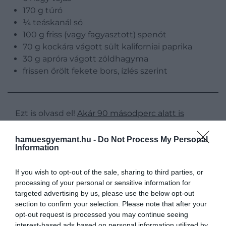
170 g túró
¼ teáskanál só
100 g friss (vagy fagyasztott) spenót
70 g kockára vágott sült kaliforniai paprika
30 g apróra vágott zöldhagyma
frissen őrölt fekete bors, ízlés szerint
Ezt is olvasd el!
Akár 90 másodperc alatt is
összedobható a tökéletes tojásrántotta
hamuesgyemant.hu -
Do Not Process My Personal
Information
​Elkészítés
If you wish to opt-out of the sale, sharing to third parties, or
processing of your personal or sensitive information for
targeted advertising by us, please use the below opt-out
section to confirm your selection. Please note that after your
opt-out request is processed you may continue seeing
interest-based ads based on personal information utilized by