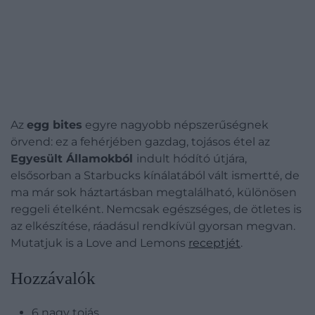
Az
egg bites
egyre nagyobb népszerűségnek
örvend: ez a fehérjében gazdag, tojásos étel az
Egyesült Államokból
indult hódító útjára,
elsősorban a Starbucks kínálatából vált ismertté, de
ma már sok háztartásban megtalálható, különösen
reggeli ételként. Nemcsak egészséges, de ötletes is
az elkészítése, ráadásul rendkívül gyorsan megvan.
Mutatjuk is a Love and Lemons
receptjét
.
Hozzávalók
6 nagy tojás