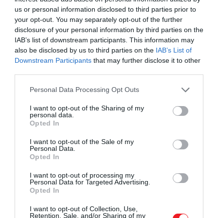
us or personal information disclosed to third parties prior to
your opt-out. You may separately opt-out of the further
disclosure of your personal information by third parties on the
IAB’s list of downstream participants. This information may
also be disclosed by us to third parties on the
IAB’s List of
Downstream Participants
that may further disclose it to other
third parties.
Please note that this website/app uses one or more Google
Personal Data Processing Opt Outs
services and may gather and store information including but
not limited to your visit or usage behaviour. You may click to
I want to opt-out of the Sharing of my
personal data.
Illusztráció.
grant or deny consent to Google and its third-party tags to
Opted In
use your data for below specified purposes in below Google
Fotó:
Albina Bugarcheva/Shutterstock
consent section.
I want to opt-out of the Sale of my
Personal Data.
Opted In
Először a tojáskeveréket készítjük el: törjük a
tojásokat egy turmixgépbe, adjuk hozzá a túrót, a
I want to opt-out of processing my
sót és a borsot. Dolgozzuk simára, majd tegyük félre,
Personal Data for Targeted Advertising.
Opted In
amíg elkészítjük a zöldségeket. Pároljuk a spenótot
1 percig, vagy amíg össze nem fonnyad. Nyomjuk ki
I want to opt-out of Collection, Use,
Retention, Sale, and/or Sharing of my
belőle a felesleges vizet, majd vágjuk durvára.