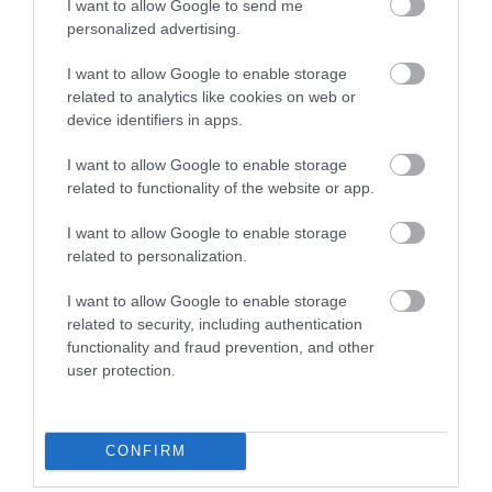
Fotó:
NatalyaBond/Shutterstock
I want to allow Google to send me
personalized advertising.
Öntsünk 3 rész sört és 2 rész szénsavas
I want to allow Google to enable storage
limonádét egy 0,5 literes pohárba.
related to analytics like cookies on web or
Lassan keverjük össze.
device identifiers in apps.
Fogyasszuk hidegen!
I want to allow Google to enable storage
Ha pedig szívesen
kipróbálnál
más koktélokat is, a
related to functionality of the website or app.
zöld almás martini
tökéletes választás lehet, ha
I want to allow Google to enable storage
szereted az
édes
, de enyhén
savanykás
italokat.
related to personalization.
Könnyen elkészíthető, mégis különleges, így ideális
választás lehet bármilyen összejövetelre vagy akár
I want to allow Google to enable storage
egy otthoni, nyugodt estére is.
related to security, including authentication
functionality and fraud prevention, and other
user protection.
Figyelmedbe ajánljuk!
Nincs hűsítő koktél
mézszirup nélkül – recept!
CONFIRM