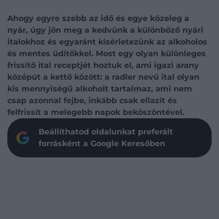
Ahogy egyre szebb az idő és egye közeleg a
nyár, úgy jön meg a kedvünk a különböző nyári
italokhoz és egyaránt kísérletezünk az alkoholos
és mentes üdítőkkel. Most egy olyan különleges
frissítő ital receptjét hoztuk el, ami igazi arany
középút a kettő között: a radler nevű ital olyan
kis mennyiségű alkoholt tartalmaz, ami nem
csap azonnal fejbe, inkább csak ellazít és
felfrissít a melegebb napok beköszöntével.
Beállíthatod oldalunkat preferált
forrásként a Google Keresőben