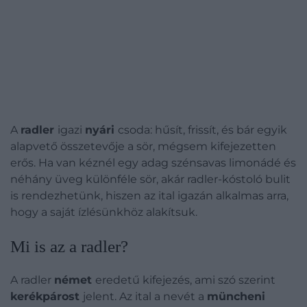
A
radler
igazi
nyári
csoda: hűsít, frissít, és bár egyik
alapvető összetevője a sör, mégsem kifejezetten
erős. Ha van kéznél egy adag szénsavas limonádé és
néhány üveg különféle sör, akár radler-kóstoló bulit
is rendezhetünk, hiszen az ital igazán alkalmas arra,
hogy a saját ízlésünkhöz alakítsuk.
Mi is az a radler?
A radler
német
eredetű kifejezés, ami szó szerint
kerékpárost
jelent. Az ital a nevét a
müncheni