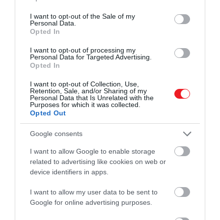
A héjakat vágjuk 2–3 cm-es darabokra, majd
use your data for below specified purposes in below Google
keverjük össze a cukorral egy nagy tálban.
consent section.
I want to opt-out of the Sale of my
Personal Data.
Fedjük le, és hagyjuk állni szobahőmérsékleten
Opted In
kb. 3 órán át (néha keverjük meg), míg a cukor
teljesen feloldódik.
I want to opt-out of processing my
Personal Data for Targeted Advertising.
Adjuk hozzá a citromlevet, keverjük el, majd
Opted In
szűrjük le.
Az így kapott szirup akár egy hétig is eltartható
I want to opt-out of Collection, Use,
Retention, Sale, and/or Sharing of my
hűtőben.
Personal Data that Is Unrelated with the
Purposes for which it was collected.
Fogyasztás előtt szénsavas vízzel hígítsuk
Opted Out
tetszés szerint – a radlerhez inkább savanykás
változatot készítsünk!
Google consents
I want to allow Google to enable storage
​A radler elkészítése
related to advertising like cookies on web or
device identifiers in apps.
I want to allow my user data to be sent to
Illusztráció
Google for online advertising purposes.