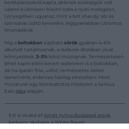
kerékpárosokról kapta, akiknek szükségük volt
valami különösen frissítő italra a nyári melegben.
Lényegében ugyanaz, mint a brit shandy: sör és
szénsavas üdítő keveréke, leggyakrabban citromos
limonádéval.
Míg a
boltokban
kapható
sörök
gyakran 4–6%
alkoholt tartalmaznak, a radlerek általában jóval
könnyebbek,
2–3%
körül mozognak. Természetesen
lehet kapni előre kevert radlereket is a boltokban,
de ha igazán friss, üdítő, természetes ízeket
szeretnénk, érdemes házilag elkészíteni. Most
mutatunk egy bombabiztos módszert a Serious
Eats
írása
alapján.
Ezt is olvasd el!
Ismét nyitva Budapest egyik
kedvenc skybarja, a White Raven