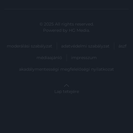
© 2025 All rights reserved.
Powered by
HG Media
.
moderálási szabályzat
adatvédelmi szabályzat
ászf
médiaajánló
impresszum
akadálymentességi megfelelőségi nyilatkozat
Lap tetejére