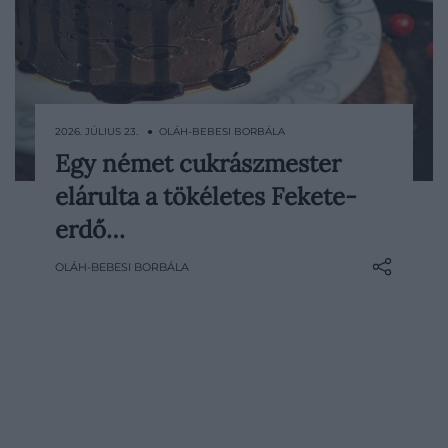
2026. JÚLIUS 23. ● OLÁH-BEBESI BORBÁLA
Egy német cukrászmester
Kevés sütemény néz ki olyan
elárulta a tökéletes Fekete-
ünnepélyesen, mint a Fekete-erdő torta:
magas csokoládés piskótarétegek,
erdő…
hófehér tejszínhab, sötét meggy és
OLÁH-BEBESI BORBÁLA
rengeteg csokoládéforgács kerül
egymásra. A német klasszikus viszont
csak akkor lesz igazán hiteles, ha a
meggypárlat íze sem…