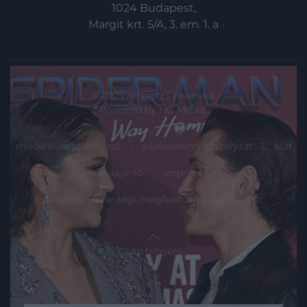
1024 Budapest,
Margit krt. 5/A, 3. em. 1. a
© 2025 All rights reserved.
Powered by
HG Media
.
moderálási szabályzat
adatvédelmi szabályzat
ászf
médiaajánló
impresszum
akadálymentességi megfelelőségi nyilatkozat
Lap tetejére