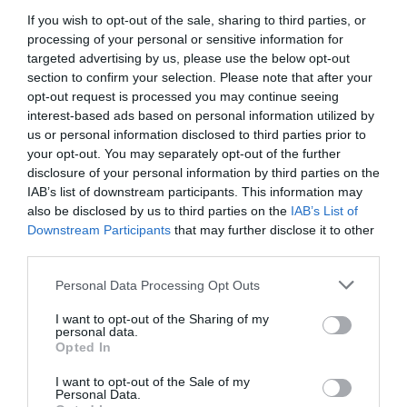
Furcsa, nyúlós és nem olvad
A török dondurma első pillantásra egy
If you wish to opt-out of the sale, sharing to third parties, or
el: ilyen a különleges török…
átlagos fagylaltnak tűnik, de egészen más
processing of your personal or sensitive information for
targeted advertising by us, please use the below opt-out
szabályok szerint viselkedik: nyúlik,
OLÁH-BEBESI BORBÁLA
section to confirm your selection. Please note that after your
vágható, a tölcsérben fejjel lefelé fordítva
opt-out request is processed you may continue seeing
sem adja meg könnyen magát. Különös
interest-based ads based on personal information utilized by
állagát egy vad orchideák gumójából…
us or personal information disclosed to third parties prior to
your opt-out. You may separately opt-out of the further
disclosure of your personal information by third parties on the
IAB’s list of downstream participants. This information may
also be disclosed by us to third parties on the
IAB’s List of
Downstream Participants
that may further disclose it to other
third parties.
Please note that this website/app uses one or more Google
Personal Data Processing Opt Outs
services and may gather and store information including but
not limited to your visit or usage behaviour. You may click to
I want to opt-out of the Sharing of my
personal data.
grant or deny consent to Google and its third-party tags to
Opted In
use your data for below specified purposes in below Google
consent section.
I want to opt-out of the Sale of my
Personal Data.