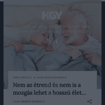
Művelődj, szórakozz, kíváncsiskodj, kóstolgass
és ismerd meg a Hamu és Gyémánt világát!
ROVATOK
Kultúra
Tudomány
2026. MÁJUS 12. ● OLÁH-BEBESI BORBÁLA
Nem az étrend és nem is a
Utazás
A hosszú élet titkát gyakran a
mozgás lehet a hosszú élet…
tányérunkon vagy az edzőteremben
Pénz
keressük. Egy friss amerikai kutatás
OLÁH-BEBESI BORBÁLA
Gasztronómia
szerint azonban az alvás legalább ennyire