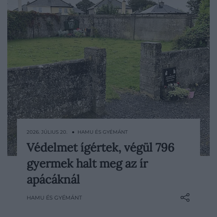
2026. JÚLIUS 20. ● HAMU ÉS GYÉMÁNT
Védelmet ígértek, végül 796
Írország egyik legsötétebb intézményi
gyermek halt meg az ír
botrányára egy helytörténész kitartó
kutatása derített fényt. Catherine Corless
apácáknál
796 olyan gyermek halotti bizonyítványát
HAMU ÉS GYÉMÁNT
találta meg, akik egy egyedülálló
anyáknak fenntartott otthonban haltak