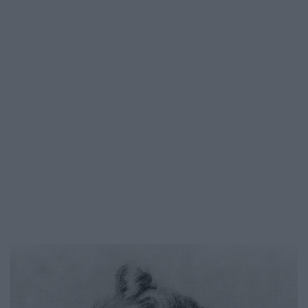
meg – hivatalos temetési…