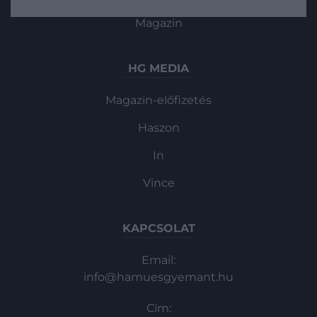
fontos tényező lehet: az elégtelen
Magazin
pihenés erősebben kapcsolódott az
alacsonyabb várható élettartamhoz, mint
a rossz étrend vagy…
HG MEDIA
Magazin-előfizetés
Haszon
In
Vince
KAPCSOLAT
Email:
info@hamuesgyemant.hu
Cím: