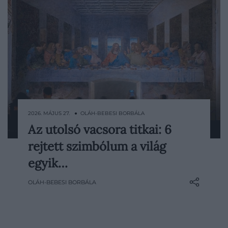
2026. MÁJUS 27. ● OLÁH-BEBESI BORBÁLA
Az utolsó vacsora titkai: 6
Leonardo da Vinci Az utolsó vacsora című
rejtett szimbólum a világ
faliképe több mint ötszáz éve tartja
izgalomban a nézőket. A milánói Santa
egyik…
Maria delle Grazie kolostorának
OLÁH-BEBESI BORBÁLA
ebédlőfalára festett mű azt a pillanatot
sűríti egyetlen jelenetbe, amikor Jézus
bejelenti: egyik tanítványa el fogja…