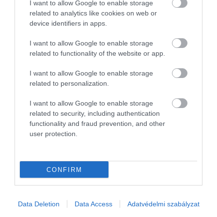
I want to allow Google to enable storage
related to analytics like cookies on web or
device identifiers in apps.
I want to allow Google to enable storage
related to functionality of the website or app.
2026. JÚNIUS 12. ● OLÁH-BEBESI BORBÁLA
46 éven át rejtegették II.
I want to allow Google to enable storage
II. Erzsébet első unokatestvéreinek,
related to personalization.
Erzsébet értelmi fogyatékos…
Nerissa és Katherine Bowes-Lyonnak a
története évtizedeken át szinte teljesen
I want to allow Google to enable storage
OLÁH-BEBESI BORBÁLA
ismeretlen maradt a nyilvánosság előtt.
related to security, including authentication
Olyannyira, hogy a brit arisztokrácia
functionality and fraud prevention, and other
user protection.
családfáit nyilvántartó Burke’s Peerage
hosszú ideig halottként tüntette fel őket.
Történetük ma már nem…
CONFIRM
Data Deletion
Data Access
Adatvédelmi szabályzat