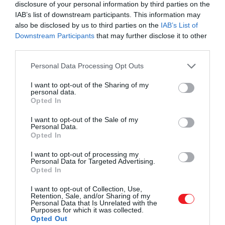
disclosure of your personal information by third parties on the
IAB’s list of downstream participants. This information may
also be disclosed by us to third parties on the
IAB’s List of
Downstream Participants
that may further disclose it to other
third parties.
Please note that this website/app uses one or more Google
Personal Data Processing Opt Outs
services and may gather and store information including but
not limited to your visit or usage behaviour. You may click to
I want to opt-out of the Sharing of my
personal data.
grant or deny consent to Google and its third-party tags to
Opted In
use your data for below specified purposes in below Google
consent section.
I want to opt-out of the Sale of my
Personal Data.
Opted In
I want to opt-out of processing my
Personal Data for Targeted Advertising.
Opted In
I want to opt-out of Collection, Use,
Retention, Sale, and/or Sharing of my
Personal Data that Is Unrelated with the
Purposes for which it was collected.
Opted Out