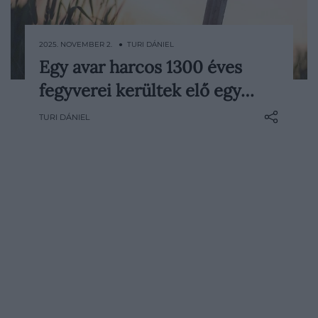
2025. NOVEMBER 2. ● TURI DÁNIEL
Egy avar harcos 1300 éves
Egyedülálló leletre bukkantak magyar
fegyverei kerültek elő egy…
régészek Székesfehérvár közelében: egy
1300 éves avar harcos sírját tárták fel,
TURI DÁNIEL
benne egy kivételes állapotban
megmaradt, díszített vas…