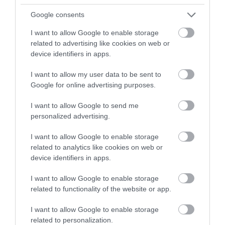
Google consents
I want to allow Google to enable storage
related to advertising like cookies on web or
device identifiers in apps.
I want to allow my user data to be sent to
Google for online advertising purposes.
I want to allow Google to send me
personalized advertising.
I want to allow Google to enable storage
related to analytics like cookies on web or
device identifiers in apps.
2025. MÁRCIUS 16. ● HAMU ÉS GYÉMÁNT
I want to allow Google to enable storage
Ásatás Szegeden: ritka
related to functionality of the website or app.
Középkori leleteket találtak a szegedi
régészeti leletet fedeztek fel
Dóm téren. A jelenleg is zajló ásatások
I want to allow Google to enable storage
közben a régészek épületek, utak és egy
related to personalization.
HAMU ÉS GYÉMÁNT