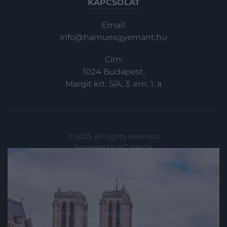
KAPCSOLAT
Email:
info@hamuesgyemant.hu
Cím:
1024 Budapest,
Margit krt. 5/A, 3. em. 1. a
© 2025 All rights reserved.
Powered by
HG Media
.
moderálási szabályzat
adatvédelmi szabályzat
ászf
médiaajánló
impresszum
akadálymentességi megfelelőségi nyilatkozat