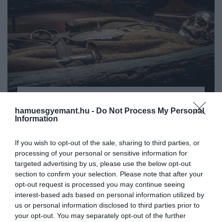
2025. JÚNIUS 22. ● HAMU ÉS GYÉMÁNT
hamuesgyemant.hu -
Do Not Process My Personal
Hűséges kutyájával együtt
Information
Norvégia északi részén, a sarkkör
temették el a viking nőt
közelében fekvő Senja szigetén
If you wish to opt-out of the sale, sharing to third parties, or
különleges viking kori sírra bukkantak a
HAMU ÉS GYÉMÁNT
processing of your personal or sensitive information for
régészek. A lelet egy úgynevezett
targeted advertising by us, please use the below opt-out
„csónaksír”, amelyben egy nő földi
section to confirm your selection. Please note that after your
maradványait temették el, a lábához
opt-out request is processed you may continue seeing
pedig egy kisebb kutya tetemét
interest-based ads based on personal information utilized by
helyezték.
us or personal information disclosed to third parties prior to
your opt-out. You may separately opt-out of the further