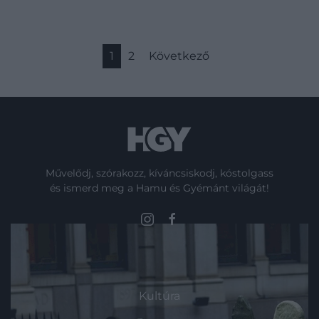
1
2
Következő
Művelődj, szórakozz, kíváncsiskodj, kóstolgass
és ismerd meg a Hamu és Gyémánt világát!
ROVATOK
Kultúra