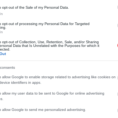
A valaha felfedezett
Egy apró, alig egy kilogrammos
o opt-out of the Sale of my Personal Data.
legapróbb dinoszaurusz 1
dinoszaurusz 90 millió éves
In
maradványaira bukkantak a kutatók
kilót sem…
még 2014-ben. A szinte kifogástalan
to opt-out of processing my Personal Data for Targeted
ing.
HAMU ÉS GYÉMÁNT
állaputú leletek segíthetik a
In
kutatókat, hogy még mélyebben
megismerhessék a faj…
o opt-out of Collection, Use, Retention, Sale, and/or Sharing
ersonal Data that Is Unrelated with the Purposes for which it
lected.
Out
consents
o allow Google to enable storage related to advertising like cookies on
evice identifiers in apps.
o allow my user data to be sent to Google for online advertising
s.
to allow Google to send me personalized advertising.