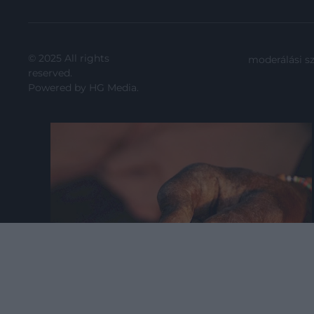
© 2025 All rights
moderálási s
reserved.
Powered by
HG Media
.