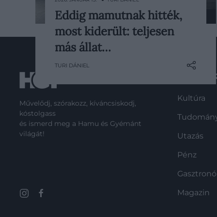
Eddig mamutnak hitték,
Egy alaszkai múzeum raktárában
most kiderült: teljesen
több mint hetven éven át
mamutcsontokként tartottak
más állat…
nyilván két hatalmas gerinccsontot.
TURI DÁNIEL
A friss vizsgálatok azonban
ROVATO
kiderítették, hogy az azonosítás
teljesen téves volt, és a
Kultúra
maradványok még csak nem is egy
Művelődj, szórakozz, kíváncsiskodj,
kóstolgass
szárazföldi…
Tudomán
és ismerd meg a Hamu és Gyémánt
világát!
Utazás
Pénz
Gasztron
Magazin