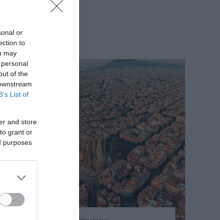
sonal or
ection to
ou may
 personal
out of the
 downstream
B’s List of
er and store
to grant or
ed purposes