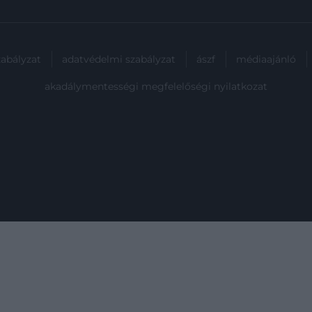
zabályzat
adatvédelmi szabályzat
ászf
médiaajánló
akadálymentességi megfelelőségi nyilatkozat