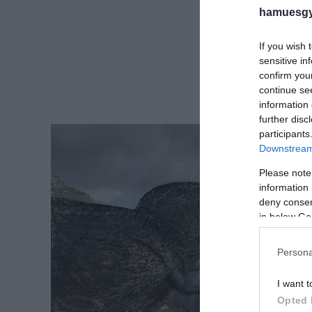
hamuesgy
If you wish 
sensitive in
confirm you
continue se
information 
further disc
participants
Downstream 
Please note
information 
deny consent
in below Go
Persona
I want t
Opted 