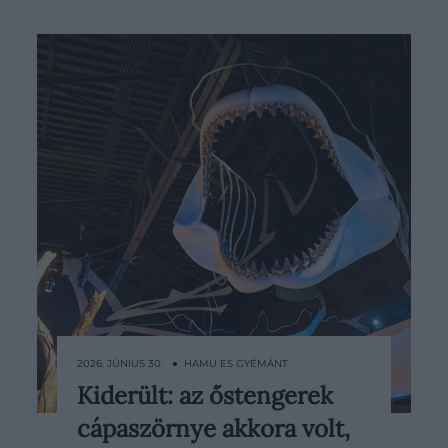
2026. JÚNIUS 30. ● HAMU ÉS GYÉMÁNT
Kiderült: az őstengerek
Évtizedekig elveszettnek hitték azt
cápaszörnye akkora volt,
a dániai megalodonleletet, amely