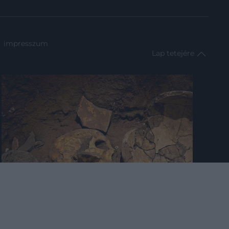
impresszum
Lap tetejére