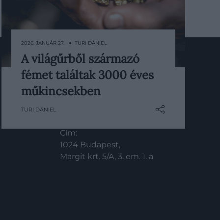
2026. JANUÁR 27. ● TURI DÁNIEL
A világűrből származó
Egy spanyolországi bronzkori lelet
fémet találtak 3000 éves
vizsgálata során a kutatók egészen
KAPCSOLAT
szokatlan eredményre jutottak: két,
műkincsekben
Email:
eddig kevéssé jelentősnek tartott
TURI DÁNIEL
info@hamuesgyemant.hu
tárgy valójában nem földi eredetű
fémből készült. A kutatás során
Cím:
bebizonyosodott, hogy a leletek
1024 Budapest,
anyaga nem a Föld kérgéből…
Margit krt. 5/A, 3. em. 1. a