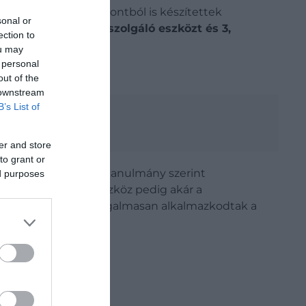
neandervölgyiek
csontból is készítettek
sonal or
élének igazítására szolgáló eszközt és 3,
ection to
ou may
 personal
out of the
 downstream
B’s List of
er and store
to grant or
 ritkának számít. A tanulmány szerint
ed purposes
gából készült élező eszköz pedig akár a
neandervölgyiek
rugalmasan alkalmazkodtak a
ence
.