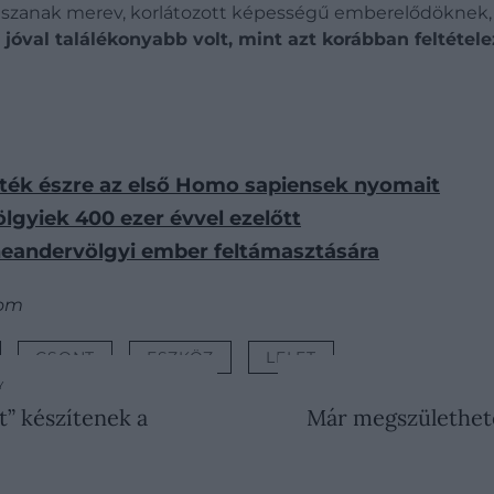
látszanak merev, korlátozott képességű emberelődöknek,
jóval találékonyabb volt, mint azt korábban feltétel
ették észre az első Homo sapiensek nyomait
lgyiek 400 ezer évvel ezelőtt
neandervölgyi ember feltámasztására
com
CSONT
ESZKÖZ
LELET
Y
t” készítenek a
Már megszülethetet