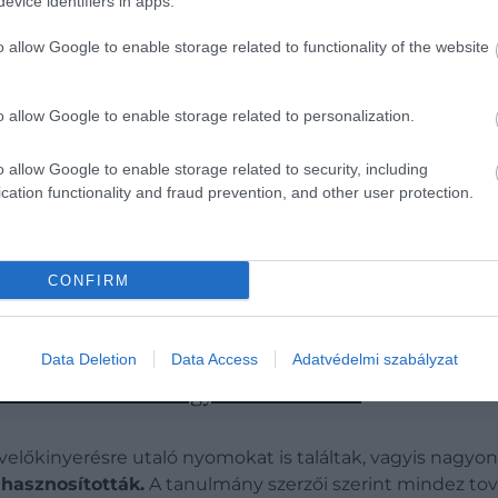
evice identifiers in apps.
o allow Google to enable storage related to functionality of the website
o allow Google to enable storage related to personalization.
rehistory & Human Evolution (@iphes_cerca) által megosztott bejegyz
o allow Google to enable storage related to security, including
cation functionality and fraud prevention, and other user protection.
, de az őket körülvevő üledékrétegek radiokarbonos viz
t, hogy az eddig ismert lófogból készült élezők mind fiata
seket és karcolásokat találtak, amelyek egyértelműen 
CONFIRM
Data Deletion
Data Access
Adatvédelmi szabályzat
er és a neandervölgyiek közös ősét
velőkinyerésre utaló nyomokat is találtak, vagyis nagyo
hasznosították.
A tanulmány szerzői szerint mindez tová