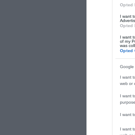
Opted 
I want 
Advertis
Opted 
I want t
of my P
was col
Opted 
Google 
I want t
web or d
I want t
purpose
I want 
I want t