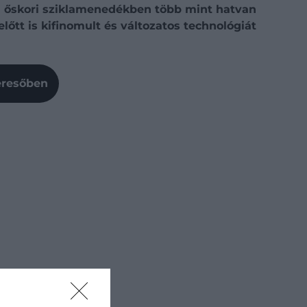
vű őskori sziklamenedékben több mint hatvan
őtt is kifinomult és változatos technológiát
Keresőben