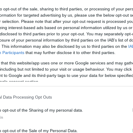
érdekesek, mert nem egyszerűen azt bizonyítják, hogy a
to opt-out of the sale, sharing to third parties, or processing of your per
lkalmaztak.
A kutatók eddig legalább 62, a kőeszközök 
formation for targeted advertising by us, please use the below opt-out s
ítottak.
r selection. Please note that after your opt-out request is processed y
eing interest-based ads based on personal information utilized by us or
disclosed to third parties prior to your opt-out. You may separately opt-
losure of your personal information by third parties on the IAB’s list of
. This information may also be disclosed by us to third parties on the
IA
Participants
that may further disclose it to other third parties.
dervölgyieket? Új bizonyítékok árnyalják a képet
 that this website/app uses one or more Google services and may gath
including but not limited to your visit or usage behaviour. You may click 
ú csontjaiból készült
, néhány darab azonban különösen
 to Google and its third-party tags to use your data for below specifi
ogle consent section.
 alig ismertek az európai paleolitikumból
, a ló zápfo
számtípusnak. Ez azért fontos, mert azt mutatja, hogy a
az adott élőhelyen rendelkezésükre állt – írja az
IFLSci
l Data Processing Opt Outs
o opt-out of the Sharing of my personal data.
In
o opt-out of the Sale of my Personal Data.