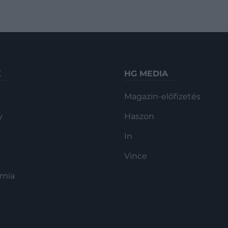
K
HG MEDIA
Magazin-előfizetés
y
Haszon
In
Vince
ómia