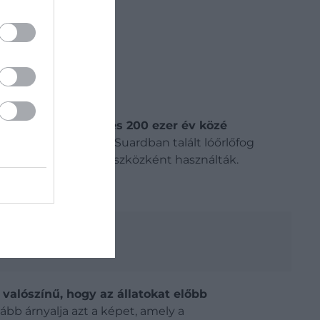
és
sgálata alapján
160 és 200 ezer év közé
labbak ennél. Az Abri Suardban talált lóőrlőfog
arra utalnak, hogy eszközként használták.
n
valószínű, hogy az állatokat előbb
bb árnyalja azt a képet, amely a