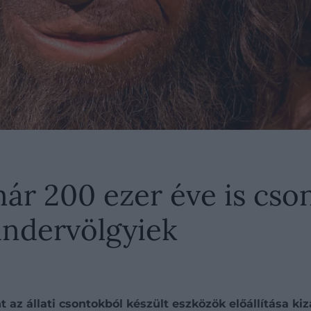
már 200 ezer éve is cs
andervölgyiek
t az állati csontokból készült eszközök előállítása ki