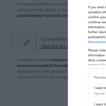
A nemrég felfedezett leletek azért különösen 
If you wish 
szerszámokat, de azt is, hogy többféle típust a
sensitive in
pattintáshoz használt ütőszerszámot azonos
confirm you
continue se
information 
further disc
participants
Ez is érdekelhet!
Downstream 
Tényleg mi irtottuk ki a nean
Please note
information 
A legtöbb eszköz
rénszarvas- és lófélék hossz
deny consent
in below Go
orrszarvúcsontból formált szerszámok szinte
legkorábbi ismert példája is lehet ennek a szer
környezetükhöz, és mindig abból dolgoztak, ami 
Persona
I want t
Opted 
I want t