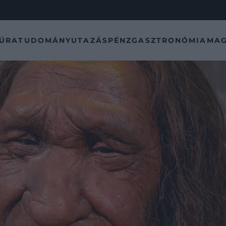
TÚRA
TUDOMÁNY
UTAZÁS
PÉNZ
GASZTRONÓMIA
MAG