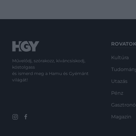
ROVATO
Kultúra
Művelődj, szórakozz, kíváncsiskodj,
kóstolgass
Tudomán
és ismerd meg a Hamu és Gyémánt
világát!
Utazás
Pénz
Gasztron
Magazin