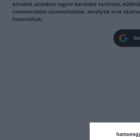
elmélet azonban egyre kevésbé tartható, különö
csonteszközt azonosítottak, amelyek arra utalna
használtak.
Be
hamuesgy