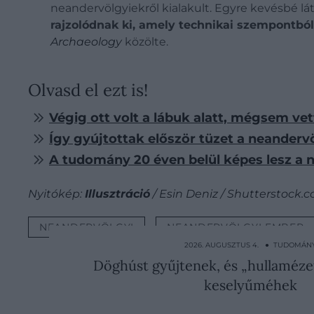
neandervölgyiekről kialakult. Egyre kevésbé 
rajzolódnak ki, amely technikai szempontból 
Archaeology
közölte.
Olvasd el ezt is!
Végig ott volt a lábuk alatt, mégsem v
Így gyújtottak először tüzet a neandervö
A tudomány 20 éven belül képes lesz a 
Nyitókép:
Illusztráció
/ Esin Deniz / Shutterstock.
NEANDERVÖLGYI
NEANDERVÖLGYI EMBER
2026. AUGUSZTUS 4. ● TUDOMÁN
Döghúst gyűjtenek, és „hullaméze
keselyűméhek