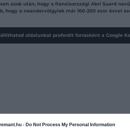
sen azok után, hogy a franciaországi Abri Suard ne
k, hogy a neandervölgyiek már 160-200 ezer évvel ezel
állíthatod oldalunkat preferált forrásként a Google 
emant.hu -
Do Not Process My Personal Information