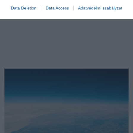
Data Deletion
Data Access
Adatvédelmi szabályzat