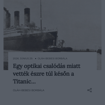
2026. JÚNIUS 29. ● OLÁH-BEBESI BORBÁLA
Egy optikai csalódás miatt
A legendás Titanic történetében az egyik
vették észre túl későn a
legnyugtalanítóbb részlet, hogy a tragédia
éjszakáján nem tombolt vihar, nem
Titanic…
borította sűrű köd a tengert, és még az ég
OLÁH-BEBESI BORBÁLA
is tiszta volt. A hajó őrszemei mégis túl
későn vette észre el a jéghegyet. Egy brit
Titanic-kutató szerint ebben egy különös