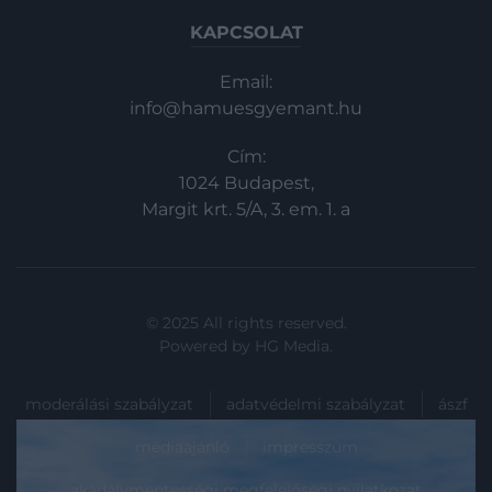
KAPCSOLAT
Email:
info@hamuesgyemant.hu
Cím:
1024 Budapest,
Margit krt. 5/A, 3. em. 1. a
© 2025 All rights reserved.
Powered by
HG Media
.
moderálási szabályzat
adatvédelmi szabályzat
ászf
médiaajánló
impresszum
akadálymentességi megfelelőségi nyilatkozat