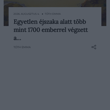
2026. AUGUSZTUS 4. ● TÓTH EMMA
Egyetlen éjszaka alatt több
1986. augusztus 21-én a kameruni Nyos-tó
mint 1700 emberrel végzett
körül élők még egy átlagos nap végén
tértek nyugovóra. Másnap reggel a
a…
környék falvai szinte teljesen elnémultak:
TÓTH EMMA
emberek és állatok ezrei feküdtek holtan,
miközben az épületek sértetlenek…