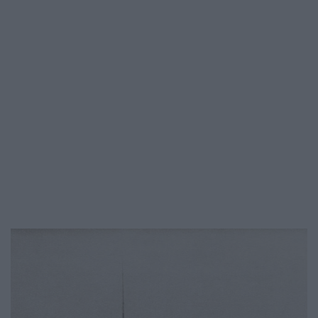
beszakadásokat és élhetetlen…