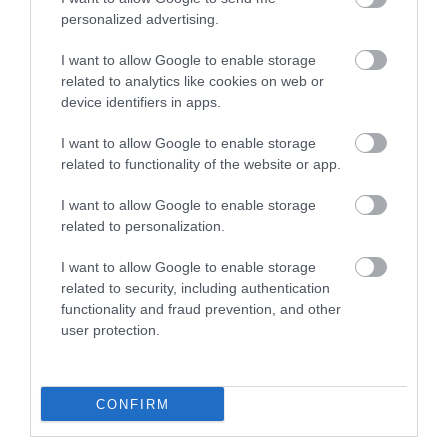
personalized advertising.
I want to allow Google to enable storage
related to analytics like cookies on web or
device identifiers in apps.
I want to allow Google to enable storage
2026. JÚNIUS 4. ● OLÁH-BEBESI BORBÁLA
related to functionality of the website or app.
Közel kétszáz ember
A Mary Rose több mint négy évszázadon
I want to allow Google to enable storage
maradványait találták meg
át feküdt a Solent-szoros iszapjában,
related to personalization.
mielőtt 1982-ben újra a felszínre emelték.
VIII. Henrik…
VIII. Henrik egyik legismertebb hadihajója
I want to allow Google to enable storage
OLÁH-BEBESI BORBÁLA
néhány perc alatt süllyedt el 1545 nyarán,
related to security, including authentication
functionality and fraud prevention, and other
a roncs pedig megrázó részletességgel
user protection.
őrizte meg a…
CONFIRM