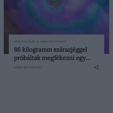
2026. JÚLIUS 23. ● HAMU ÉS GYÉMÁNT
86 kilogramm szárazjéggel
Képzeljünk el egy B–17-es bombázót,
próbáltak megfékezni egy…
amely 8000 méteres magasságban köröz
egy hurrikán fölött, majd 86 kilogramm
HAMU ÉS GYÉMÁNT
szárazjeget szór a vihar középpontjának
közelébe. A jelenet akár egy
katasztrófafilm nyitánya is lehetne, pedig
1947-ben valóban megtörtént: amerikai…