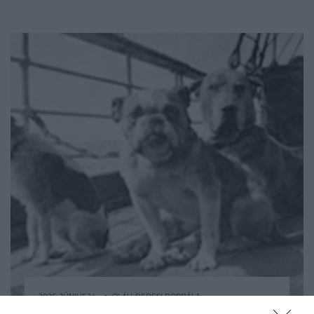
2026. JÚNIUS 14. ● OLÁH-BEBESI BORBÁLA