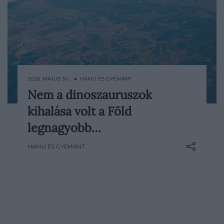
2026. MÁJUS 30. ● HAMU ÉS GYÉMÁNT
Nem a dinoszauruszok
A dinoszauruszok kihalását sokan a földi
kihalása volt a Föld
élet legsúlyosabb katasztrófájaként
tartják számon, pedig a bolygó
legnagyobb…
történetében volt egy ennél is pusztítóbb
HAMU ÉS GYÉMÁNT
időszak. A perm időszak végén
bekövetkezett tömeges pusztulás,
amelyet gyakran csak „nagy…