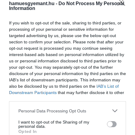
Tizenkét kutya utazott a
hamuesgyemant.hu -
Do Not Process My Personal
A Titanic tragédiájáról legtöbbször az
Information
Titanicon, de csak három élte
emberi veszteségek, a hajó mérnöki hibái
és a mentés körülményei jutnak
túl…
If you wish to opt-out of the sale, sharing to third parties, or
eszünkbe.A fedélzeten viszont állatok is
processing of your personal or sensitive information for
OLÁH-BEBESI BORBÁLA
utaztak, köztük legalább tizenkét kutya,
targeted advertising by us, please use the below opt-out
amelyek közül mindössze három élte túl
section to confirm your selection. Please note that after your
opt-out request is processed you may continue seeing
a…
interest-based ads based on personal information utilized by
us or personal information disclosed to third parties prior to
your opt-out. You may separately opt-out of the further
disclosure of your personal information by third parties on the
IAB’s list of downstream participants. This information may
also be disclosed by us to third parties on the
IAB’s List of
Downstream Participants
that may further disclose it to other
third parties.
Please note that this website/app uses one or more Google
Personal Data Processing Opt Outs
services and may gather and store information including but
not limited to your visit or usage behaviour. You may click to
I want to opt-out of the Sharing of my
personal data.
grant or deny consent to Google and its third-party tags to
Opted In
use your data for below specified purposes in below Google