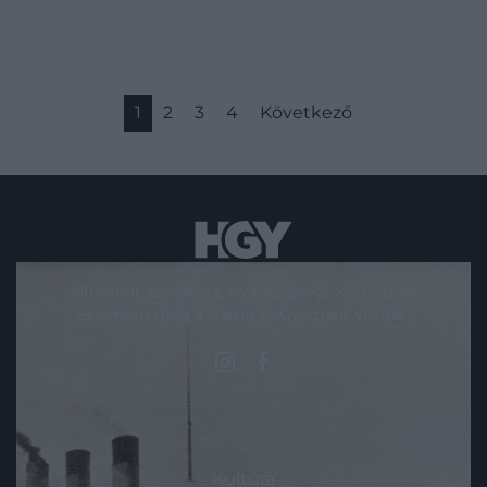
1
2
3
4
Következő
Művelődj, szórakozz, kíváncsiskodj, kóstolgass
és ismerd meg a Hamu és Gyémánt világát!
ROVATOK
Kultúra