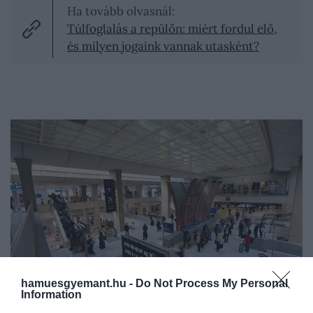
Ha tovább olvasnál:
Túlfoglalás a repülőn: miért fordul elő,
és milyen jogaink vannak utasként?
hamuesgyemant.hu -
Do Not Process My Personal
Information