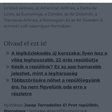
jelentkeztek hasonló menetrendi problémák. A
United Airlines, az American Airlines, a Delta Air
Lines, az Eurowings, a Condor, az Air Dolomiti, a
Transavia Airlines, a Norwegian és az Air Sweden is
érintett volt valamilyen formában.
Olvasd el ezt is!
A légiközlekedés új korszaka: ilyen lesz a
világ leghosszabb, 22 órás repülőútja
Késik a repülőnk? Ez az app hamarabb
jelezhet, mint a légitársaság
Többszörösére nőhet a repülőjegyünk
ára, ha nem figyelünk oda erre a
részletre
Nyitókép:
Josep Tarradellas El Prat repülőtér,
Barcelona
/ Jemelee Alvear/Shutterstock