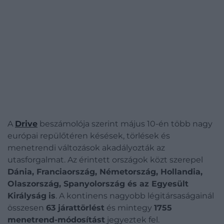
A
Drive
beszámolója szerint május 10-én több nagy
európai repülőtéren késések, törlések és
menetrendi változások akadályozták az
utasforgalmat. Az érintett országok közt szerepel
Dánia, Franciaország, Németország, Hollandia,
Olaszország, Spanyolország és az Egyesült
Királyság
is
. A kontinens nagyobb légitársaságainál
összesen
63 járattörlést
és mintegy
1755
menetrend-módosítást
jegyeztek fel.