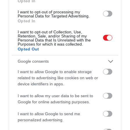
Opted In
Firenze, Nápoly és Palermo
repülőterén is
akadozott a forgalom: Firenzében 48 késés és öt
I want to opt-out of processing my
Personal Data for Targeted Advertising.
törlés, Nápolyban 41 késés és két törlés, Palermóban
Opted In
pedig 37 késés és két törlés történt.
I want to opt-out of Collection, Use,
Retention, Sale, and/or Sharing of my
Personal Data that Is Unrelated with the
Purposes for which it was collected.
Opted Out
Ez is érdekelhet!
Itt a friss rangsor: ezek 2026 legjobb
Google consents
légitársaságai és repülőterei
I want to allow Google to enable storage
related to advertising like cookies on web or
A légitársaságok közül az
Air France
volt az egyik
device identifiers in apps.
leginkább érintett, 117 késéssel és 17 törléssel. A
I want to allow my user data to be sent to
Vuelingnél
143 késést, a
Lufthansánál
112 késést és
Google for online advertising purposes.
öt törlést, a
KLM
-nél pedig 111 késést és nyolc
járattörlést regisztráltak. Az
ITA Airways
82, a
I want to allow Google to send me
Ryanair
81, az
easyJet
68 késéssel szerepelt az
personalized advertising.
összesítésben, míg a
British Airwaysnél
66 késést