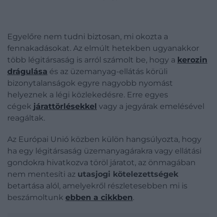
Egyelőre nem tudni biztosan, mi okozta a
fennakadásokat. Az elmúlt hetekben ugyanakkor
több légitársaság is arról számolt be, hogy a
kerozin
drágulása
és az üzemanyag-ellátás körüli
bizonytalanságok egyre nagyobb nyomást
helyeznek a légi közlekedésre. Erre egyes
cégek
járattörlésekkel
vagy a jegyárak emelésével
reagáltak.
Az Európai Unió közben külön hangsúlyozta, hogy
ha egy légitársaság üzemanyagárakra vagy ellátási
gondokra hivatkozva töröl járatot, az önmagában
nem mentesíti az
utasjogi kötelezettségek
betartása alól, amelyekről részletesebben mi is
beszámoltunk
ebben a cikkben
.