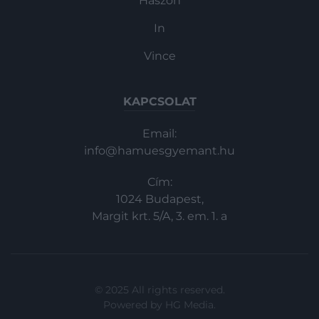
Haszon
In
Vince
KAPCSOLAT
Email:
info@hamuesgyemant.hu
Cím:
1024 Budapest,
Margit krt. 5/A, 3. em. 1. a
© 2025 All rights reserved.
Powered by
HG Media
.