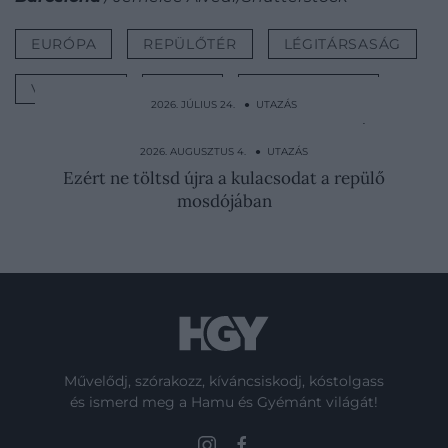
EURÓPA
REPÜLŐTÉR
LÉGITÁRSASÁG
VÁLTOZÁS
KÉSÉS
JÁRATTÖRLÉS
2026. JÚLIUS 24. ● UTAZÁS
Egy spanyol apa közel harminc éven át
építette ezt a…
2026. AUGUSZTUS 4. ● UTAZÁS
Ezért ne töltsd újra a kulacsodat a repülő
mosdójában
Művelődj, szórakozz, kíváncsiskodj, kóstolgass
és ismerd meg a Hamu és Gyémánt világát!