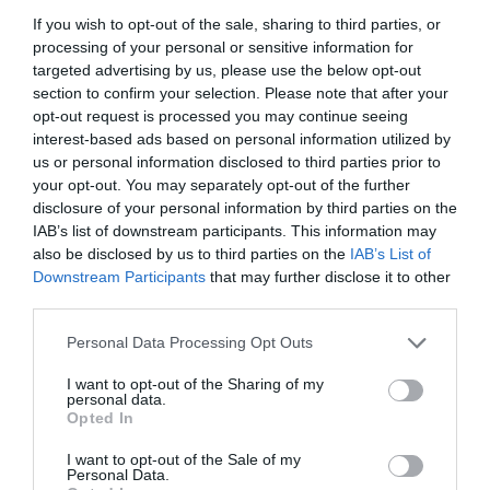
Charles de Gaulle repülőtér, Párizs
If you wish to opt-out of the sale, sharing to third parties, or
processing of your personal or sensitive information for
Fotó:
Jordan Tan/Shutterstock
targeted advertising by us, please use the below opt-out
section to confirm your selection. Please note that after your
A fennakadások a párizsi
Charles de Gaulle
opt-out request is processed you may continue seeing
repülőteret
érintették a legsúlyosabban, ahol 313
interest-based ads based on personal information utilized by
késést és 13 törlést jegyeztek fel. A barcelonai
Josep
us or personal information disclosed to third parties prior to
your opt-out. You may separately opt-out of the further
Tarradellas El Prat
repülőtéren szintén komoly
disclosure of your personal information by third parties on the
csúszások voltak, ott 284 késést és három törlést
IAB’s list of downstream participants. This information may
regisztráltak.
also be disclosed by us to third parties on the
IAB’s List of
Downstream Participants
that may further disclose it to other
Szintén több probléma ütötte fel a fejét az
third parties.
amszterdami
Schiphol
repülőtéren is, ahol 235
Please note that this website/app uses one or more Google
késés és nyolc törlés történt, valamint
Frankfurt
Personal Data Processing Opt Outs
services and may gather and store information including but
repülőterén
, ahol 228 késést és három járattörlést
not limited to your visit or usage behaviour. You may click to
I want to opt-out of the Sharing of my
jelentettek. Rómában, a
Fiumicino
repülőtéren 213
personal data.
grant or deny consent to Google and its third-party tags to
Opted In
késést és 10 törlést,
Münchenben
145 késést és két
use your data for below specified purposes in below Google
törlést rögzítettek. A londoni
Heathrow
-n 144 járat
consent section.
I want to opt-out of the Sale of my
késett, ötöt pedig töröltek. Olaszországban továbbá
Personal Data.