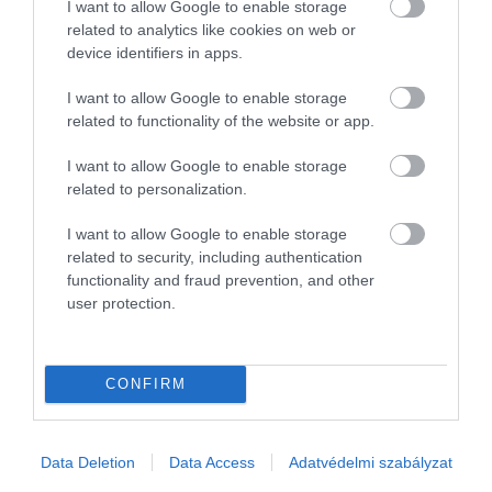
és három törlést jegyeztek fel.
I want to allow Google to enable storage
related to analytics like cookies on web or
device identifiers in apps.
I want to allow Google to enable storage
related to functionality of the website or app.
I want to allow Google to enable storage
related to personalization.
I want to allow Google to enable storage
related to security, including authentication
functionality and fraud prevention, and other
user protection.
CONFIRM
Az Air France egyik repülőgépe
Fotó:
Daniel Eledut/Unsplash
Data Deletion
Data Access
Adatvédelmi szabályzat
A portál szerint világszinten más légitársaságoknál is