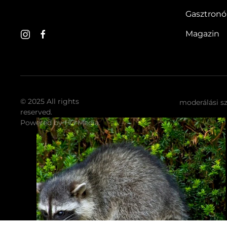
Gasztron
Magazin
© 2025 All rights
moderálási s
reserved.
Powered by
HG Media
.