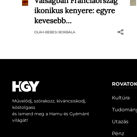
Válságban Franciaország
Kevés étel kapcsolódik olyan
ikonikus kenyere: egyre
szorosan Franciaországhoz, mint a
frissen sült bagett. A ropogós héjú
kevesebb…
kenyér évtizedeken át a francia
OLÁH-BEBESI BORBÁLA
mindennapok egyik alapdarabja
volt: reggel vajjal és lekvárral ették,
délben szendvics készült belőle,
este pedig szinte minden vacsora
mellé…
ROVATO
Kultúra
Művelődj, szórakozz, kíváncsiskodj,
kóstolgass
Tudomán
és ismerd meg a Hamu és Gyémánt
világát!
Utazás
Pénz