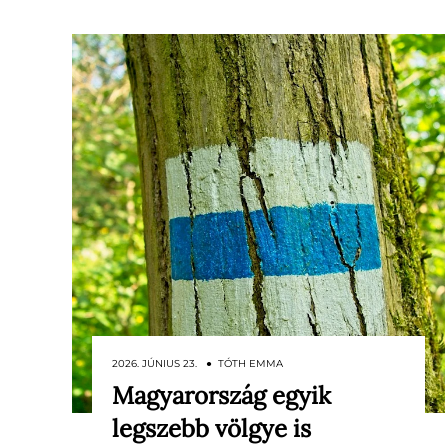
2026. JÚNIUS 23. ● TÓTH EMMA
Magyarország egyik
Változott az Országos Kéktúra egyik
legszebb völgye is
észak-magyarországi útvonala. A