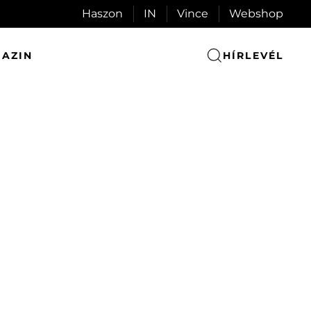
Haszon
IN
Vince
Webshop
AZIN
HÍRLEVÉL