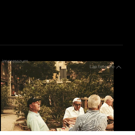
impresszum
Lap tetejére