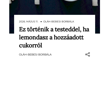
2026. MÁJUS 11. ● OLÁH-BEBESI BORBÁLA
Ez történik a testeddel, ha
A hozzáadott cukor az elmúlt
lemondasz a hozzáadott
évtizedekben szinte észrevétlenül
vált a mindennapi étrend egyik
cukorról
alapvető elemévé. Üdítőkben,
OLÁH-BEBESI BORBÁLA
készételekben, szószokban, de még
olyan termékekben is jelen van,
amelyekről elsőre nem feltétlenül
gondolnánk. Miközben egyre
többen…