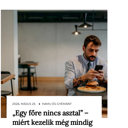
2026. MÁJUS 25. ● HAMU ÉS GYÉMÁNT
„Egy főre nincs asztal” –
Éttermekben egyedül étkezni
miért kezelik még mindig
sokáig zavart pillantásokkal,