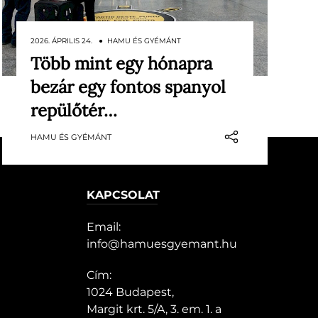
2026. ÁPRILIS 24. ● HAMU ÉS GYÉMÁNT
Több mint egy hónapra
Tavaszi felújítás miatt ideiglenesen
bezár egy fontos spanyol
leáll Santiago de Compostela
repülőtere, ami érzékeny
repülőtér…
időszakban érinti az utazókat. A
HAMU ÉS GYÉMÁNT
galíciai város kiemelt célpont, hiszen
a Camino de Santiago zarándokút
ismert…
KAPCSOLAT
Email:
info@hamuesgyemant.hu
Cím:
1024 Budapest,
Margit krt. 5/A, 3. em. 1. a