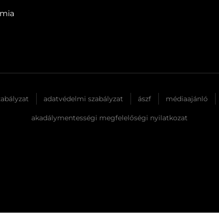
ómia
zabályzat
adatvédelmi szabályzat
ászf
médiaajánló
akadálymentességi megfelelőségi nyilatkozat