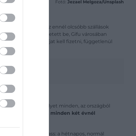
Fotó:
Jezael Melgoza/Unsplash
zámítanak fel, míg az ennél olcsóbb szállások
ntos) sávos adót vezetett be, Gifu városában
zintén 200 jenes díjat kell fizetni, függetlenül
ilépési adót is, amelyet minden, az országból
00 forintra) nőhet, és
minden két évnél
drágul a Japan Rail Pass: a hétnapos, normál