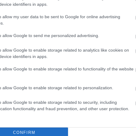
evice identifiers in apps.
o allow my user data to be sent to Google for online advertising
s.
esetében egységesen 200 jenes (kb. 400 forintos) adót s
ában
található Yugawara 300-500 jenes (kb. 600-1000 fori
to allow Google to send me personalized advertising.
 400 forint) fizetendő éjszakánként, míg
Toba
városában s
o allow Google to enable storage related to analytics like cookies on
evice identifiers in apps.
o allow Google to enable storage related to functionality of the website
ztosan tökreteszi Amszterdamot
o allow Google to enable storage related to personalization.
o allow Google to enable storage related to security, including
án kormány tervei szerint
2026 júliusától
megemeli a k
cation functionality and fraud prevention, and other user protection.
tett 1000 jenes (kb. 2000 forintos) díj 3000 jenre (kb. 60
, hogy repülővel vagy hajóval hagyja el az országot.
CONFIRM
ánon
belül
vonattal
szeretnének utazni. Október 1-jétől 