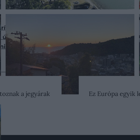
orítanák a beutazási feltételeket
úti cél, ahová 10 ezer forint alatt elrepülhetsz
minden turista elköveti
S
ltoznak a jegyárak
Ez Európa egyik l