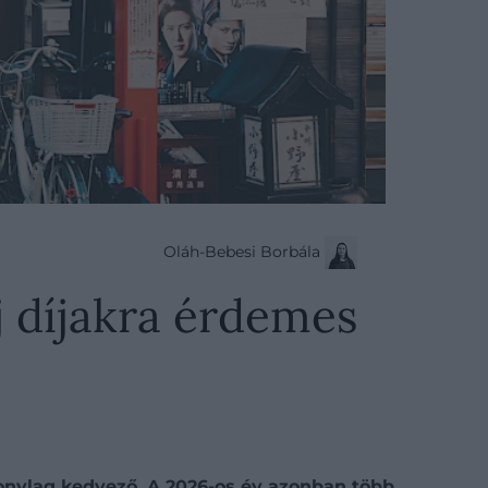
Oláh-Bebesi Borbála
j díjakra érdemes
zonylag kedvező. A 2026-os év azonban több