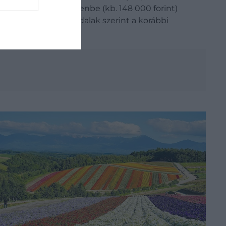
tozat pedig 74 000 jenbe (kb. 148 000 forint)
tra) nő. A szakmai oldalak szerint a korábbi
jogosító vízum díja körülbelül 3000 jen (kb.
e 30 000 jenre (kb. 30 000 és 60 000 forintra)
 turistautazás esetén továbbra is