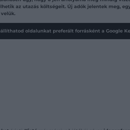
lhetik az utazás költségeit. Új adók jelentek meg, e
 velük.
állíthatod oldalunkat preferált forrásként a Google 