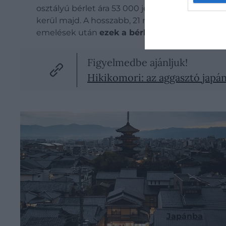
osztályú bérlet ára 53 000 jenre (kb. 106 000 f
kerül majd. A hosszabb, 21 napos bérletek ára 10
emelések után
ezek a bérletek ma már jóval
Figyelmedbe ajánljuk!
Hikikomori: az aggasztó japán
Felmerült a
vízumdíjak emelése
is, bár ez egy
6000 forint), a többszöri belépésé 6000 jen (kb. 
emelkedhetnek. Ez azokat érintené, akiknek
v
vízummentesen léphetnek be
Japánba
.