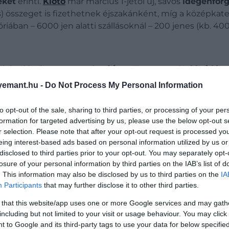
eket
érinti.
Kiotó
már március 1-jétől új, sávos
idegenforg
s) összeget is fizethetnek éjszakánként, míg a középkat
iában – 6000 jen alatti szállásoknál – 200 jenes (kb. 400 f
intézkedéseket vezetett be,
írja
az Euronews.
Hokkaidón
nként és éjszakánként
. Emellett 15 település – köztük
emant.hu -
Do Not Process My Personal Information
lehet az árkategóriától függően.
to opt-out of the sale, sharing to third parties, or processing of your per
formation for targeted advertising by us, please use the below opt-out s
r selection. Please note that after your opt-out request is processed y
eing interest-based ads based on personal information utilized by us or
disclosed to third parties prior to your opt-out. You may separately opt-
losure of your personal information by third parties on the IAB’s list of
. This information may also be disclosed by us to third parties on the
IA
Participants
that may further disclose it to other third parties.
 that this website/app uses one or more Google services and may gath
including but not limited to your visit or usage behaviour. You may click 
 to Google and its third-party tags to use your data for below specifi