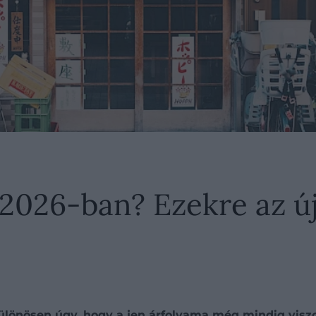
2026-ban? Ezekre az ú
 különösen úgy, hogy a jen árfolyama még mindig vis