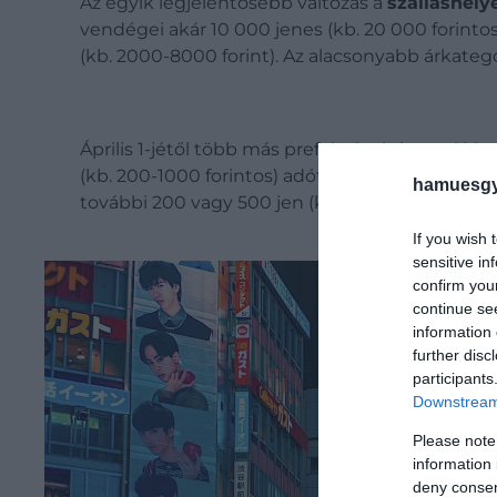
Az egyik legjelentősebb változás a
szálláshely
vendégei akár 10 000 jenes (kb. 20 000 forinto
(kb. 2000-8000 forint). Az alacsonyabb árkategór
Április 1-jétől több más prefektúra is hasonló 
(kb. 200-1000 forintos) adót kell fizetni
vendége
hamuesgy
további 200 vagy 500 jen (kb. 400-1000 forint) 
If you wish 
sensitive in
confirm you
continue se
information 
further disc
participants
Downstream 
Please note
information 
deny consent