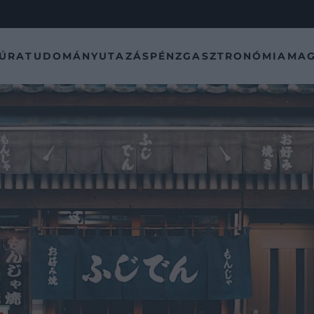
TÚRA
TUDOMÁNY
UTAZÁS
PÉNZ
GASZTRONÓMIA
MAG