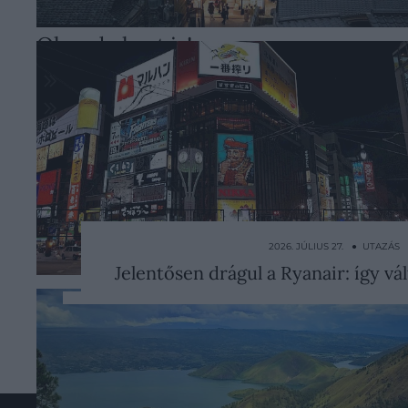
Olvasd el ezt is!
Többe kerülhet a thaiföldi nyaralás: szig
Már az olasz nyaralást tervezed? 5 kiváló 
Tenerifére utaztok? Ez az 5 hibát szinte 
Nyitókép:
Japán
/ Clay Banks/Unsplash
JAPÁN
VÁROSOK
DÍJAK
VÁLTOZÁ
2026. JÚLIUS 27. ● UTAZÁS
Jelentősen drágul a Ryanair: így vá