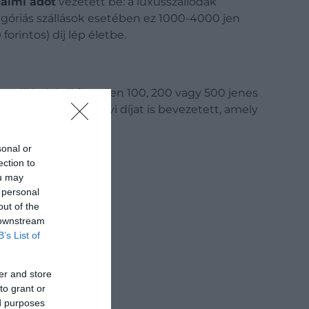
almi adót
vezetett be: a luxusszállodák
egóriás szállások esetében ez 1000-4000 jen
orintos) díj lép életbe.
a szállás árától függően 100, 200 vagy 500 jenes
 Szapporo – saját helyi díjat is bevezetett, amely
sonal or
ection to
ou may
 personal
out of the
 downstream
B’s List of
er and store
to grant or
ed purposes