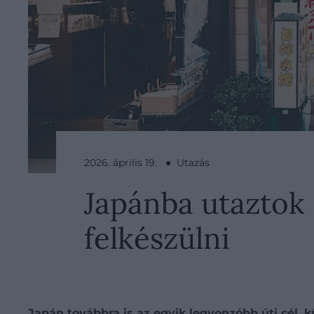
2026. április 19. ● Utazás
Japánba utaztok 
felkészülni
Japán továbbra is az egyik legvonzóbb úti cél,