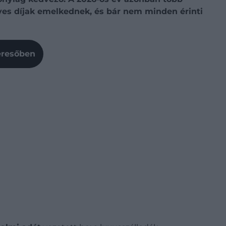
gyes díjak emelkednek, és bár nem minden érinti
Keresőben