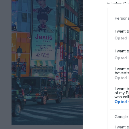
in below Go
Persona
I want t
Opted 
I want t
Opted 
I want 
Advertis
Opted 
I want t
of my P
was col
Opted 
Google 
I want t