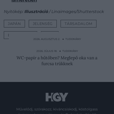
Nyitókép:
Illusztráció
/ Linaimages/Shutterstock
JAPÁN
JELENSÉG
TÁRSADALOM
ELSZIGETELT
ÉLET
2026. AUGUSZTUS 2. ● TUDOMÁNY
Ez az apró evolúciós fordulat indította el a
hüllők és az…
2026. JÚLIUS 18. ● TUDOMÁNY
WC-papír a hűtőben? Meglepő oka van a
furcsa trükknek
Művelődj, szórakozz, kíváncsiskodj, kóstolgass