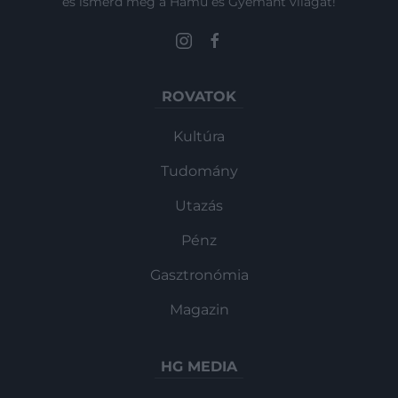
és ismerd meg a Hamu és Gyémánt világát!
ROVATOK
Kultúra
Tudomány
Utazás
Pénz
Gasztronómia
Magazin
HG MEDIA