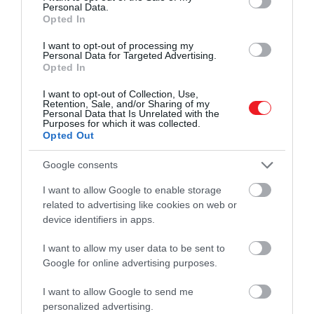
munkahelyi kultúra
és a magas családi elvárások.
Personal Data.
Opted In
Ami igazán figyelemre méltó, hogy hasonló
I want to opt-out of processing my
mintázatok más országokban is megjelentek.
Egy
Personal Data for Targeted Advertising.
Opted In
nemzetközi kutatás során pszichiátereket
kérdeztek
többek között az Egyesült Államokban,
I want to opt-out of Collection, Use,
Indiában, Dél-Koreában és Európában, és
Retention, Sale, and/or Sharing of my
Personal Data that Is Unrelated with the
mindenhol találtak a hikikomorihoz
hasonló
Purposes for which it was collected.
eseteket
. Egy 2025-ös elemzés pedig arra jutott,
Opted Out
hogy a jelenség Kelet-Ázsián túl
a nyugati világban
Google consents
is jelen van
, különösen a
nagyvárosi
környezetben
.
I want to allow Google to enable storage
related to advertising like cookies on web or
device identifiers in apps.
Figyelmedbe ajánljuk!
Ezért élnek megdöbbentően kevesen
I want to allow my user data to be sent to
ebben a japán régióban
Google for online advertising purposes.
I want to allow Google to send me
A COVID–19 járvány tovább erősíthette ezt a
personalized advertising.