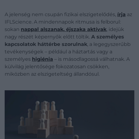
A jelenség nem csupán fizikai elszigetelődés,
írja
az
IFLScience. A mindennapok ritmusa is felborul:
sokan
nappal alszanak, éjszaka aktívak
, idejük
nagy részét képernyők előtt töltik.
A személyes
kapcsolatok háttérbe szorulnak
, a legegyszerűbb
tevékenységek – például a háztartás vagy a
személyes
higiénia
– is másodlagossá válhatnak. A
külvilág jelentősége fokozatosan csökken,
miközben az elszigeteltség állandósul.