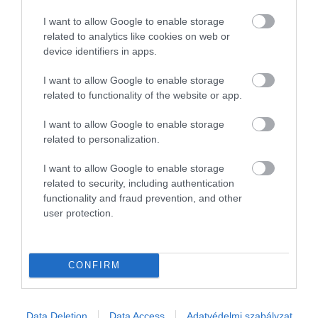
tendenciát. Egy olasz kutatás például azt vizsgálta,
hogyan változott több ezer tinédzser társas
I want to allow Google to enable storage
related to analytics like cookies on web or
viselkedése a lezárások előtt és után
. Bár sokan
device identifiers in apps.
megőrizték aktív kapcsolataikat, egyre többen
váltak úgynevezett „magányos farkasokká”.
I want to allow Google to enable storage
Különösen figyelemre méltó, hogy megduplázódott
related to functionality of the website or app.
azok száma, akik egyáltalán nem találkoznak
barátokkal – ez a minta pedig erősen emlékeztet a
I want to allow Google to enable storage
hikikomori életformára.
related to personalization.
I want to allow Google to enable storage
A jelenség kezelésére egyelőre nincs egyszerű
related to security, including authentication
megoldás. A
távmunka
, az otthonról elérhető
functionality and fraud prevention, and other
szórakozás és a mindennapi élet költségeinek
user protection.
növekedése mind olyan tényezők, amelyek
megkönnyítik az
elszigetelődést
. Mindez azt jelenti,
hogy a hikikomorihoz hasonló életformák nem
CONFIRM
kivételesek, hanem egyre inkább a modern élet
egyik lehetséges kimenetei.
Data Deletion
Data Access
Adatvédelmi szabályzat