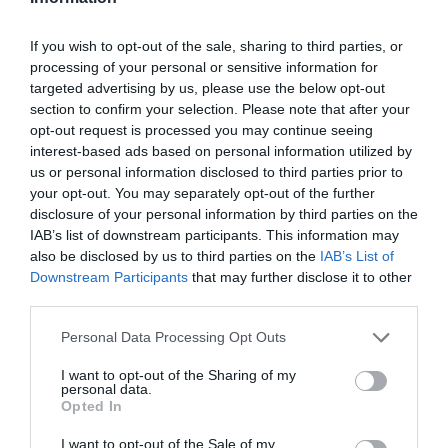
lakosság körülbelül 2 százalékát jelenti
. A
jelenség ráadásul már nem kizárólag fiatal férfiakat
If you wish to opt-out of the sale, sharing to third parties, or
érint, egyre több nő és az idősebb korosztály is
processing of your personal or sensitive information for
megjelenik az érintettek között.
targeted advertising by us, please use the below opt-out
section to confirm your selection. Please note that after your
opt-out request is processed you may continue seeing
Ez is érdekelhet!
interest-based ads based on personal information utilized by
A házasság és a rák kockázata között
us or personal information disclosed to third parties prior to
összefüggés lehet – de nem úgy, ahogy
your opt-out. You may separately opt-out of the further
elsőre gondolnánk
disclosure of your personal information by third parties on the
IAB’s list of downstream participants. This information may
also be disclosed by us to third parties on the
IAB’s List of
Downstream Participants
that may further disclose it to other
third parties.
A háttér összetett: bár gyakran társul
mentális
problémákkal
, a hikikomori nem önálló diagnózis.
Please note that this website/app uses one or more Google
Personal Data Processing Opt Outs
services and may gather and store information including but
Inkább olyan élethelyzetként írható le, amelyben
not limited to your visit or usage behaviour. You may click to
I want to opt-out of the Sharing of my
személyes sérülékenységek találkoznak erős
personal data.
grant or deny consent to Google and its third-party tags to
társadalmi nyomással
. Japán esetében ide tartozik
Opted In
use your data for below specified purposes in below Google
a versengő oktatási rendszer, a
túlterhelő
consent section.
I want to opt-out of the Sale of my