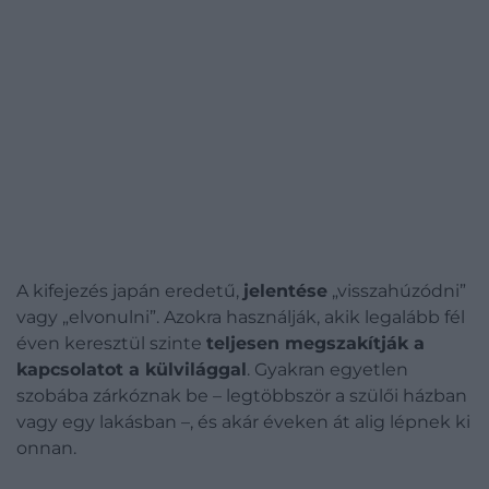
A kifejezés japán eredetű,
jelentése
„visszahúzódni”
vagy „elvonulni”. Azokra használják, akik legalább fél
éven keresztül szinte
teljesen megszakítják a
kapcsolatot a külvilággal
. Gyakran egyetlen
szobába zárkóznak be – legtöbbször a szülői házban
vagy egy lakásban –, és akár éveken át alig lépnek ki
onnan.