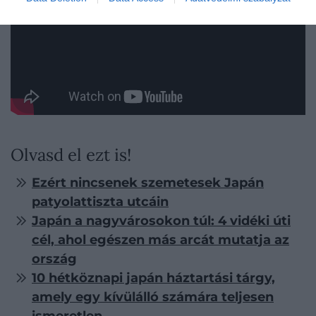
Olvasd el ezt is!
Ezért nincsenek szemetesek Japán
patyolattiszta utcáin
Japán a nagyvárosokon túl: 4 vidéki úti
cél, ahol egészen más arcát mutatja az
ország
10 hétköznapi japán háztartási tárgy,
amely egy kívülálló számára teljesen
ismeretlen