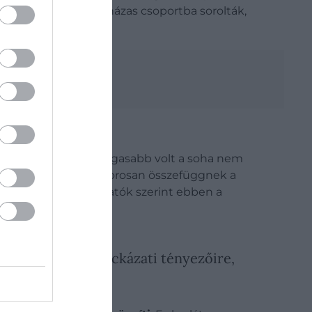
rokat szintén a nem házas csoportba sorolták,
ságot
dulása közel ötször magasabb volt a soha nem
zek a betegségek szorosan összefüggnek a
repet játszik.
A kutatók szerint ebben a
melte:
tos betegségek kockázati tényezőire,
i előírásokat.