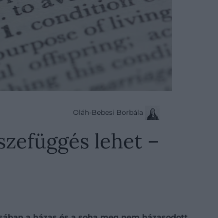
Oláh-Bebesi Borbála
szefüggés lehet –
dulásában a házas és a soha meg nem házasodott