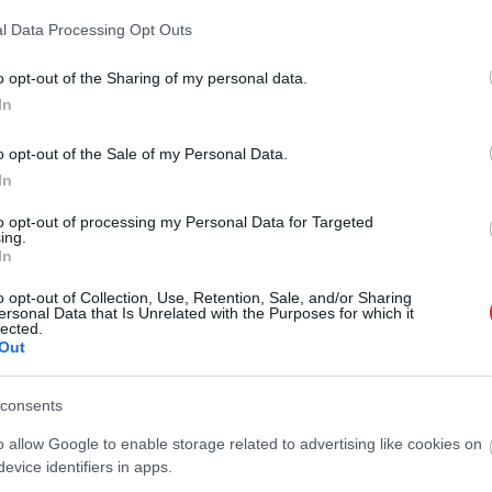
l Data Processing Opt Outs
o opt-out of the Sharing of my personal data.
In
o opt-out of the Sale of my Personal Data.
In
to opt-out of processing my Personal Data for Targeted
ing.
In
o opt-out of Collection, Use, Retention, Sale, and/or Sharing
ersonal Data that Is Unrelated with the Purposes for which it
lected.
Out
consents
o allow Google to enable storage related to advertising like cookies on
gyobb arányban házasodnak, akik jobb általános egészsé
evice identifiers in apps.
ülönböző élethelyzeteket
: egy hosszú, stabil házasság 