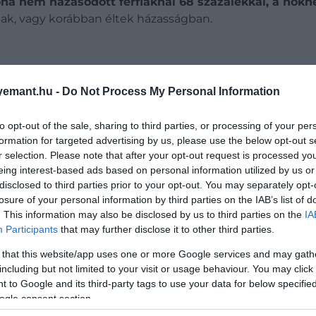
ha nem házasodott férfiaknál 68 százalékkal, a nőkn
tak, vagy korábban éltek házasságban.
ok nem azt jelentik, hogy a házasság önmagában védel
emant.hu -
Do Not Process My Personal Information
 és nem házas emberek életmódja sokszor eltér. Például
an jár szűrővizsgálatokra, vagy hogy vállalt-e gyermeket
to opt-out of the sale, sharing to third parties, or processing of your per
formation for targeted advertising by us, please use the below opt-out s
r selection. Please note that after your opt-out request is processed y
eing interest-based ads based on personal information utilized by us or
disclosed to third parties prior to your opt-out. You may separately opt-
losure of your personal information by third parties on the IAB’s list of
. This information may also be disclosed by us to third parties on the
IA
Participants
that may further disclose it to other third parties.
 that this website/app uses one or more Google services and may gath
including but not limited to your visit or usage behaviour. You may click 
 to Google and its third-party tags to use your data for below specifi
ogle consent section.