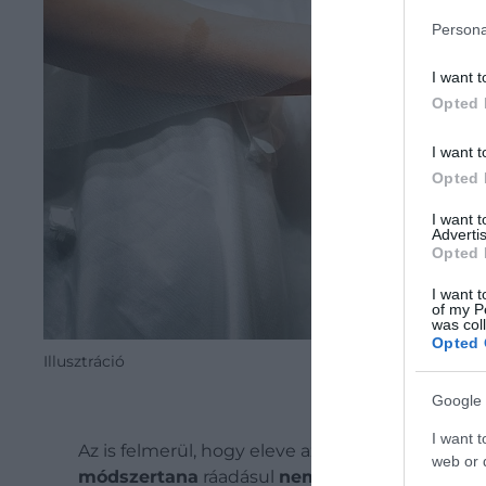
Persona
I want t
Opted 
I want t
Opted 
I want 
Advertis
Opted 
I want t
of my P
was col
Opted 
Illusztráció
Google 
I want t
Az is felmerül, hogy eleve azok az emberek na
web or d
módszertana
ráadásul
nem különítette el a k