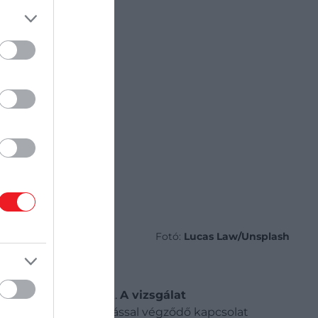
Fotó:
Lucas Law/Unsplash
gi állapotban vannak.
A vizsgálat
és egy rövid, majd válással végződő kapcsolat