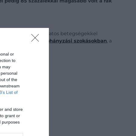
él pedig 85 százalékkal magasabb volt a rák
met nyújtana a daganatos betegségekkel
 különbség lehet a
dohányzási szokásokban
, a
.
sonal or
ection to
ou may
 personal
out of the
 downstream
B’s List of
er and store
to grant or
ed purposes