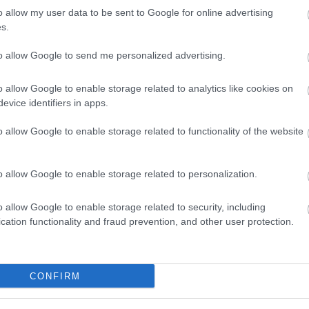
t
az is, hogy az együtt élő, de hivatalosan nem házas pá
o allow my user data to be sent to Google for online advertising
s.
to allow Google to send me personalized advertising.
ik, sem a felnőttek nem tartják fontosnak a házas
o allow Google to enable storage related to analytics like cookies on
evice identifiers in apps.
o allow Google to enable storage related to functionality of the website
típusoknál
jelentkeztek. Férfiaknál az anális rák előfor
ák esetében közel háromszoros eltérés mutatkozott. E
o allow Google to enable storage related to personalization.
es szűrés és a korai felismerés különösen fontos sze
aphat. Ahogy
Frank Penedo
klinikai szakpszichológus kie
o allow Google to enable storage related to security, including
cation functionality and fraud prevention, and other user protection.
m házas, érdemes különösen odafigyelnie a dagana
gálatokon, és naprakészen követni az egészségügy
CONFIRM