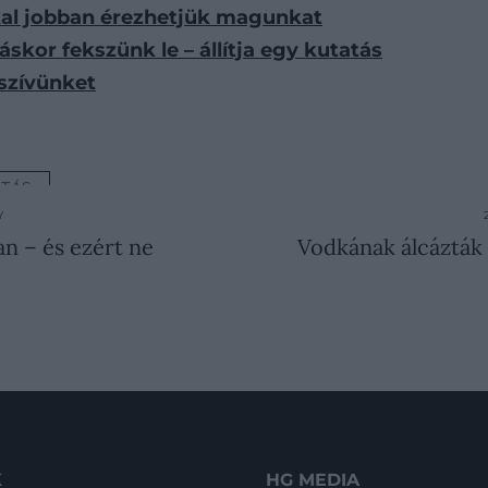
kkal jobban érezhetjük magunkat
skor fekszünk le – állítja egy kutatás
szívünket
TÁS
Y
an – és ezért ne
Vodkának álcázták 
K
HG MEDIA