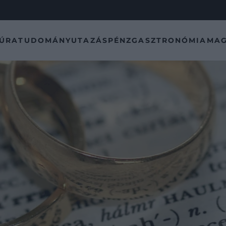
TÚRA
TUDOMÁNY
UTAZÁS
PÉNZ
GASZTRONÓMIA
MAG