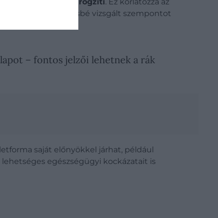
t időszak állapotát rögzíti
. Ez korlátozza az
.
A kutatás egy kevésbé vizsgált szempontot
mazott:
apot – fontos jelzői lehetnek a rák
etforma saját előnyökkel járhat, például
 lehetséges egészségügyi kockázatait is