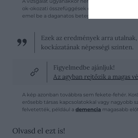
A vizsgálat ugyanakkor nem követte nyomon ho
ok-okozati összefüggések értelmezését, és azt i
emel be a daganatos betegségek kockázati té
Ezek az eredmények arra utalnak, h
kockázatának népességi szinten.
Figyelmedbe ajánljuk!
Az agyban rejtőzik a magas vé
A kép azonban továbbra sem fekete-fehér. Korább
erősebb társas kapcsolatokkal vagy nagyobb s
felvetették, például a
demencia
magasabb előf
Olvasd el ezt is!