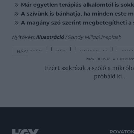
Már egyetlen terápiás alkalomtól is so
A szívünk is bánhatja, ha minden este má
A magány szó szerint megbetegítheti a 
Nyitókép:
Illusztráció
/ Sandy Millar/Unsplash
HÁZASSÁG
RÁK
KAPCSOLAT
KUTA
2026. JÚLIUS 12. ● TUDOMÁN
Ezért szikrázik a szőlő a mikrób
próbáld ki…
ROVATO