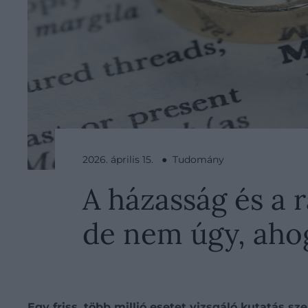
2026. április 15. ● Tudomány
A házasság és a 
de nem úgy, aho
Egy friss, több millió esetet vizsgáló kutatás 