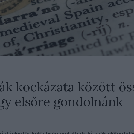
rák kockázata között ös
gy elsőre gondolnánk
szerint jelentős különbség mutatható ki a rák előfor