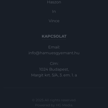
Haszon
In
Vince
KAPCSOLAT
Email:
info@hamuesgyemant.hu
Cím:
1024 Budapest,
Margit krt. 5/A, 3. em. 1. a
© 2025 All rights reserved.
Powered by
HG Media
.