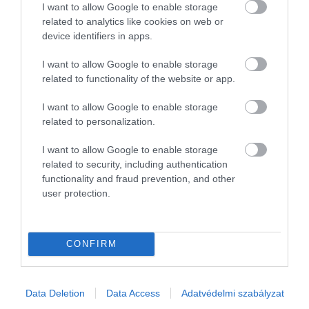
I want to allow Google to enable storage
related to analytics like cookies on web or
device identifiers in apps.
I want to allow Google to enable storage
related to functionality of the website or app.
I want to allow Google to enable storage
related to personalization.
Kilátás a Teidére, Tenerife, Spanyolország
I want to allow Google to enable storage
related to security, including authentication
Fotó:
Leonid Andronov/Shutterstock
functionality and fraud prevention, and other
user protection.
A Verónicas Strip csapdájába esünk
A
Verónicas Strip
a
már említett Playa de las
CONFIRM
Américas híres szórakozónegyede, de a valóság az,
hogy itt szinte csak turisták vannak. A zsúfoltság
miatt gyakoriak a kisebb bűncselekmények és
Data Deletion
Data Access
Adatvédelmi szabályzat
zsebtolvajlások
is. Ha biztonságosabb és