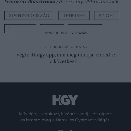
Nyitókép:
Illusztráció
/ Anna Lurye/Shutterstock
SPANYOLORSZÁG
TENERIFE
SZIGET
TURISTÁK
HIBÁK
NYARALÁS
2026. JÚLIUS 26. ● UTAZÁS
Több fürdőzőt is megtámadott egy tengeri
teknős…
2026. JÚLIUS 12. ● UTAZÁS
Végre itt egy app, ami megmondja, eléred-e
a következő…
Művelődj, szórakozz, kíváncsiskodj, kóstolgass
és ismerd meg a Hamu és Gyémánt világát!