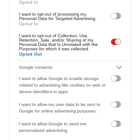
Opted In
A sziget egyik kedvelt célpontja a
Teide
nevű
I want to opt-out of processing my
vulkán, amely Tenerife egész évre kiterjedő trópusi
Personal Data for Targeted Advertising.
időjárásával szemben sokkal hidegebb klímával bír.
Opted In
Sokan, akik könnyed, nyári ruhában, rövidnadrágban
I want to opt-out of Collection, Use,
és pólóban érkeznek, meglepődve tapasztalják a
Retention, Sale, and/or Sharing of my
Personal Data that Is Unrelated with the
csúcs gyorsan változó időjárását, különösen a
Purposes for which it was collected.
reggeli és esti órákban. Éppen ezért legyen nálunk
Opted Out
mindig meleg pulóver, esetleg takaró.
Google consents
Ha tovább olvasnál:
I want to allow Google to enable storage
related to advertising like cookies on web or
5 tipp, hogy 2026-ban már sokkal
device identifiers in apps.
fenntarthatóbban utazzunk
I want to allow my user data to be sent to
Google for online advertising purposes.
I want to allow Google to send me
personalized advertising.