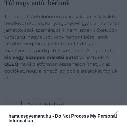
Túl nagy autót bérlünk
Tenerife utcái különösen a városokban és falvakban
rendkívül szűkek, kanyargósak és gyakran nehezen
járhatók azok számára, akik nem ismerik őket. Sok
turista túl nagy autót vagy furgont bérel, amit
később megbán: a parkolás nehézkes, a
manőverezés pedig stresszes lehet. A legjobb, ha
kis vagy közepes méretű autót
választunk. A
QEEQ
nevű platformon összehasonlíthatjuk az
opciókat, hogy a lehető legjobb ajánlatokat fogjuk
ki.
Ez is érdekelhet!
Néhány alig ismert szigeten találjuk
hamuesgyemant.hu -
Do Not Process My Personal
Spanyolország legjobb strandjait
Information