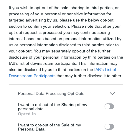
If you wish to opt-out of the sale, sharing to third parties, or
Csak turistaéttermekben eszünk
processing of your personal or sensitive information for
targeted advertising by us, please use the below opt-out
Ha kizárólag a tengerparti, angol nyelvű, képes
section to confirm your selection. Please note that after your
menüvel ellátott
éttermekben
eszünk, elszalasztjuk
opt-out request is processed you may continue seeing
interest-based ads based on personal information utilized by
a sziget valódi kulináris élményeit. Az autentikus
us or personal information disclosed to third parties prior to
fogásokat a
guachinchének nevezett helyi, családi
your opt-out. You may separately opt-out of the further
éttermekben
találjuk, gyakran a sziget belső
disclosure of your personal information by third parties on the
területein. Itt olyan ételeket kóstolhatunk meg,
IAB’s list of downstream participants. This information may
mint a papas arrugadas mojo szósszal, a queso
also be disclosed by us to third parties on the
IAB’s List of
asado, vagy a carne fiesta, de válogathatunk a helyi
Downstream Participants
that may further disclose it to other
borok között is. Az adagok bőségesek és az árak is
third parties.
pénztárcabarátabbak.
Please note that this website/app uses one or more Google
Personal Data Processing Opt Outs
services and may gather and store information including but
not limited to your visit or usage behaviour. You may click to
I want to opt-out of the Sharing of my
personal data.
grant or deny consent to Google and its third-party tags to
Figyelmen kívül hagyjuk a Teide
Opted In
use your data for below specified purposes in below Google
consent section.
klímáját
I want to opt-out of the Sale of my
Personal Data.