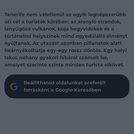
Tenerife nem véletlenül az egyik legnépszerűbb
úti cél a turisták körében: az aranyló strandok,
lenyűgöző vulkánok, buja hegyvidékek és a
történelmi helyszínek mind egyedülálló élményt
nyújtanak. Az utazást azonban pillanatok alatt
beárnyékolhatja egy-egy rossz döntés. Egy helyi
lakos néhány gyakori hibáról számolt be,
amelyet szerinte szinte minden turista elkövet.
Beállíthatod oldalunkat preferált
forrásként a Google Keresőben