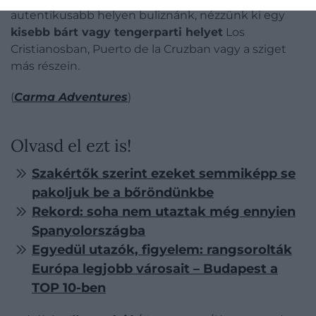
autentikusabb helyen buliznánk, nézzünk ki egy
kisebb bárt vagy tengerparti helyet
Los
Cristianosban, Puerto de la Cruzban vagy a sziget
más részein.
(
Carma Adventures
)
Olvasd el ezt is!
Szakértők szerint ezeket semmiképp se
pakoljuk be a bőröndünkbe
Rekord: soha nem utaztak még ennyien
Spanyolországba
Egyedül utazók, figyelem: rangsorolták
Európa legjobb városait – Budapest a
TOP 10-ben