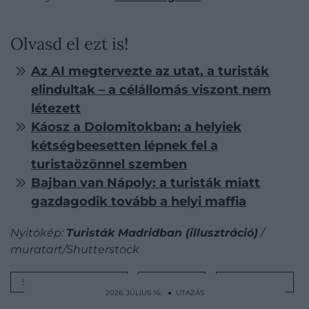
Olvasd el ezt is!
Az AI megtervezte az utat, a turisták
elindultak – a célállomás viszont nem
létezett
Káosz a Dolomitokban: a helyiek
kétségbeesetten lépnek fel a
turistaözönnel szemben
Bajban van Nápoly: a turisták miatt
gazdagodik tovább a helyi maffia
Nyitókép:
Turisták Madridban (illusztráció)
/
muratart/Shutterstock
SPANYOLORSZÁG
REKORD
TURIZMUS
2026. JÚLIUS 16. ● UTAZÁS