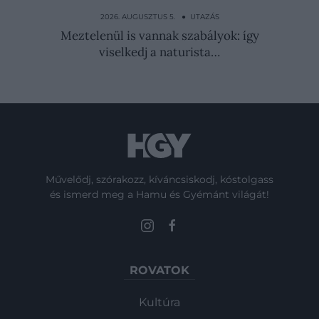
Ezt a 10 dolgot mindig ellenőrizzük,
mielőtt nyaralni…
2026. AUGUSZTUS 5. ● UTAZÁS
Meztelenül is vannak szabályok: így
viselkedj a naturista…
Művelődj, szórakozz, kíváncsiskodj, kóstolgass
és ismerd meg a Hamu és Gyémánt világát!
ROVATOK
Kultúra