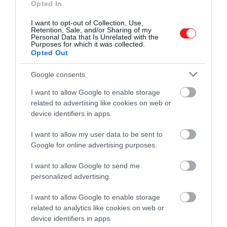
A palmai katedrális (illusztráció)
Opted In
Fotó:
Yaroslav Syubayev/Shutterstock
I want to opt-out of Collection, Use,
Retention, Sale, and/or Sharing of my
Personal Data that Is Unrelated with the
Purposes for which it was collected.
Opted Out
Figyelmedbe ajánljuk!
Google consents
4 furcsa lépés, amivel a nagyvárosi
I want to allow Google to enable storage
lakosok harcolnak a túlturizmus ellen
related to advertising like cookies on web or
device identifiers in apps.
A
rekordév
nemcsak Spanyolországra volt jellemző.
I want to allow my user data to be sent to
2025
globálisan is
történelmi
csúcsot
hozott a
Google for online advertising purposes.
turizmusban: világszerte több mint 1,5 milliárd
ember utazott nemzetközileg, ami 80 millióval több
I want to allow Google to send me
az előző évnél. Az ágazat összesen 10 ezer milliárd
personalized advertising.
euróval járult hozzá a világgazdasághoz, ami a
globális GDP 10,3 százalékát teszi ki. Európában a
I want to allow Google to enable storage
related to analytics like cookies on web or
turizmus gazdasági súlya elérte a 2,5 ezer milliárd
device identifiers in apps.
eurót, és már jóval meghaladja a 2019-es, járvány