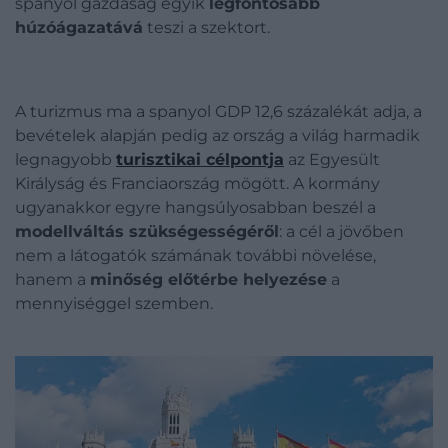
spanyol gazdaság egyik
legfontosabb
húzóágazatává
teszi a szektort.
A turizmus ma a spanyol GDP 12,6 százalékát adja, a
bevételek alapján pedig az ország a világ harmadik
legnagyobb
turisztikai célpontja
az Egyesült
Királyság és Franciaország mögött. A kormány
ugyanakkor egyre hangsúlyosabban beszél a
modellváltás szükségességéről
: a cél a jövőben
nem a látogatók számának további növelése,
hanem a
minőség előtérbe helyezése
a
mennyiséggel szemben.