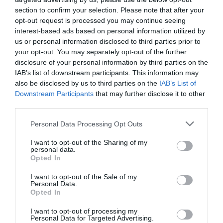
Királyságból érkezett, mintegy 19 millió fő, míg
section to confirm your selection. Please note that after your
opt-out request is processed you may continue seeing
Franciaországból és Németországból 12-13 millió
interest-based ads based on personal information utilized by
turista utazott Spanyolországba.
us or personal information disclosed to third parties prior to
your opt-out. You may separately opt-out of the further
disclosure of your personal information by third parties on the
IAB’s list of downstream participants. This information may
also be disclosed by us to third parties on the
IAB’s List of
Downstream Participants
that may further disclose it to other
third parties.
Please note that this website/app uses one or more Google
Personal Data Processing Opt Outs
services and may gather and store information including but
not limited to your visit or usage behaviour. You may click to
I want to opt-out of the Sharing of my
personal data.
grant or deny consent to Google and its third-party tags to
Opted In
use your data for below specified purposes in below Google
consent section.
I want to opt-out of the Sale of my
Personal Data.
Opted In
I want to opt-out of processing my
Personal Data for Targeted Advertising.