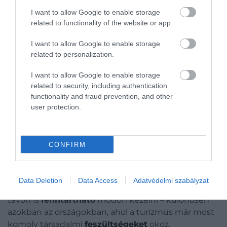
előtti szintet. A World Travel & Tourism Council
I want to allow Google to enable storage
elnök-vezérigazgatója,
Gloria Guevara
szerint az
related to functionality of the website or app.
ágazat erejét nehéz túlbecsülni. Mint mondta:
I want to allow Google to enable storage
related to personalization.
Ha a globális turizmus önálló ország lenne,
I want to allow Google to enable storage
a világ harmadik legnagyobb gazdaságának
related to security, including authentication
számítana.
functionality and fraud prevention, and other
user protection.
Ez is érdekelhet!
Újabb észak-olasz falu kénytelen
CONFIRM
visszafogni a turistaáradatot
A számok egyértelműek, a
kérdés
azonban egyre
Data Deletion
Data Access
Adatvédelmi szabályzat
inkább az, hogyan lehet ezt a növekedést hosszú
távon is
fenntartható
módon kezelni – különösen
azokban az országokban, ahol a turizmus már most
komoly társadalmi
feszültségeket
okoz.