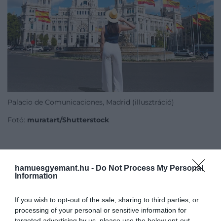
Palacio de Comunicaciones, Madrid (illusztráció)
Fotó:
muratart/Shutterstock
A leglátogatottabb régió továbbra is Katalónia, ahol
hamuesgyemant.hu -
Do Not Process My Personal
Barcelonával
együtt több mint 20 millió turista
Information
fordult meg 2025-ben. Népszerűek maradtak a
Földközi-tenger szigetei, köztük
Mallorca
és Ibiza,
If you wish to opt-out of the sale, sharing to third parties, or
valamint a
Kanári-szigetek
, amelyek egész évben
processing of your personal or sensitive information for
vonzzák az utazókat. A legtöbb látogató az Egyesült
targeted advertising by us, please use the below opt-out