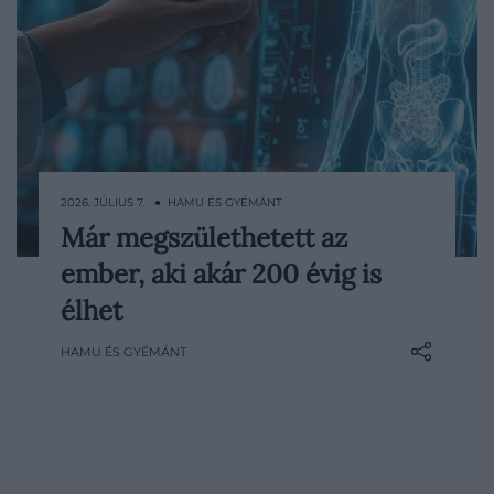
2026. JÚLIUS 7. ● HAMU ÉS GYÉMÁNT
Már megszülethetett az
Az öregedést sokáig úgy kezeltük, mint
ember, aki akár 200 évig is
egy lassú, megállíthatatlan lejtőt. A test
elfárad, a sejtek hibái felhalmozódnak, a
élhet
betegségek kockázata nő, végül pedig
HAMU ÉS GYÉMÁNT
egyszerűen teljesen elfogy az időnk. Az
elmúlt évek öregedéskutatásai viszont
egyre gyakrabban teszik fel…