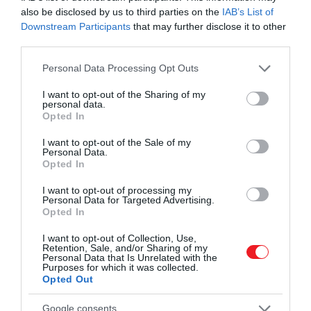
also be disclosed by us to third parties on the
IAB’s List of
Downstream Participants
that may further disclose it to other
third parties.
Please note that this website/app uses one or more Google
Personal Data Processing Opt Outs
services and may gather and store information including but
not limited to your visit or usage behaviour. You may click to
I want to opt-out of the Sharing of my
personal data.
grant or deny consent to Google and its third-party tags to
Opted In
use your data for below specified purposes in below Google
consent section.
I want to opt-out of the Sale of my
Personal Data.
Opted In
I want to opt-out of processing my
Personal Data for Targeted Advertising.
Opted In
I want to opt-out of Collection, Use,
Retention, Sale, and/or Sharing of my
Personal Data that Is Unrelated with the
Purposes for which it was collected.
Opted Out
Google consents