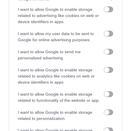
I want to allow Google to enable storage
related to advertising like cookies on web or
device identifiers in apps.
I want to allow my user data to be sent to
Google for online advertising purposes.
I want to allow Google to send me
personalized advertising.
2026. JÚNIUS 15. ● HAMU ÉS GYÉMÁNT
6200 méteres vulkán csúcsára
I want to allow Google to enable storage
A Pemba nevű humanoid robot elérte az
related to analytics like cookies on web or
jutott egy humanoid robot, a…
ecuadori Chimborazo vulkán 6200
device identifiers in apps.
méteres csúcsát.
HAMU ÉS GYÉMÁNT
I want to allow Google to enable storage
related to functionality of the website or app.
I want to allow Google to enable storage
related to personalization.
I want to allow Google to enable storage