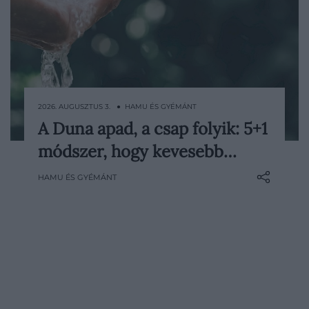
2026. AUGUSZTUS 3. ● HAMU ÉS GYÉMÁNT
A Duna apad, a csap folyik: 5+1
Az idei nyár tartós szárazsága és kánikulája
módszer, hogy kevesebb…
rekordalacsony vízállást hozott Paksnál,
ami a Paksi Atomerőmű működésére is
HAMU ÉS GYÉMÁNT
hatással van. Közben több magyar
településen korlátozták a nem
létfontosságú vízhasználatot, máshol
pedig…