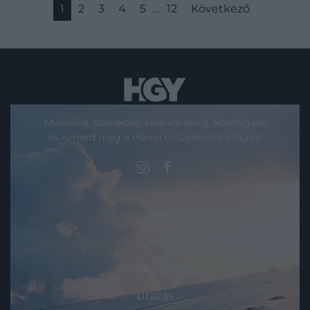
1
2
3
4
5
…
12
Következő
Művelődj, szórakozz, kíváncsiskodj, kóstolgass
és ismerd meg a Hamu és Gyémánt világát!
ROVATOK
Kultúra
Tudomány
Utazás