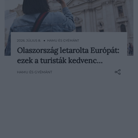
2026. JÚLIUS 8. ● HAMU ÉS GYÉMÁNT
Olaszország letarolta Európát:
Úgy tűnik, 2026 rekordközeli év lehet az
ezek a turisták kedvenc…
olasz turizmus számára. Az év első felében
nőtt a regisztrált vendégek száma, a nyári
HAMU ÉS GYÉMÁNT
foglaltsági adatok pedig európai
összevetésben is kiemelkedőek. Bár a
legmagasabb foglaltságot több északi
régió érte el, a…