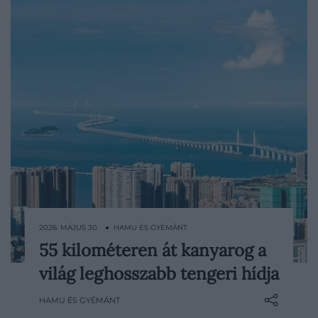
2026. MÁJUS 30. ● HAMU ÉS GYÉMÁNT
55 kilométeren át kanyarog a
Bár sokan a felhőkarcolókat tartják a
világ leghosszabb tengeri hídja
mérnöki munka leglátványosabb
kihívásainak, egyes vasútvonalak és hidak
HAMU ÉS GYÉMÁNT
megépítése legalább ekkora kreativitást