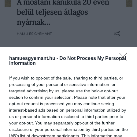
A mostani kánikula 20 éven
Az elmúlt napok hősége sokak számára
belül teljesen átlagos
már most is nehezen elviselhető. Egy
tudományos kutatás szerint viszont
nyárnak…
néhány évtized múlva rendszeresen
HAMU ÉS GYÉMÁNT
ismétlődhetnek azok a nyarak, amelyeket
ma még rendkívülinek érzünk. A jelenlegi
rekordok így fokozatosan a megszokott
nyári…
hamuesgyemant.hu -
Do Not Process My Personal
Information
If you wish to opt-out of the sale, sharing to third parties, or
processing of your personal or sensitive information for
targeted advertising by us, please use the below opt-out
section to confirm your selection. Please note that after your
opt-out request is processed you may continue seeing
interest-based ads based on personal information utilized by
us or personal information disclosed to third parties prior to
your opt-out. You may separately opt-out of the further
disclosure of your personal information by third parties on the
IAB’s list of downstream participants. This information may