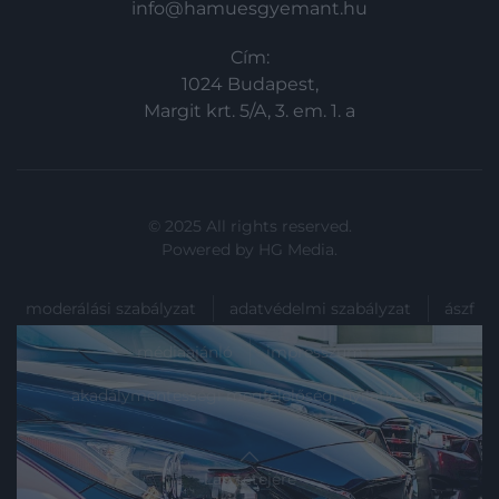
info@hamuesgyemant.hu
Cím:
1024 Budapest,
Margit krt. 5/A, 3. em. 1. a
© 2025 All rights reserved.
Powered by
HG Media
.
moderálási szabályzat
adatvédelmi szabályzat
ászf
médiaajánló
impresszum
akadálymentességi megfelelőségi nyilatkozat
Lap tetejére