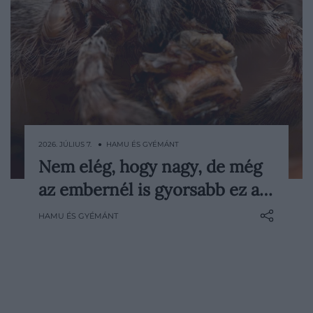
2026. JÚLIUS 7. ● HAMU ÉS GYÉMÁNT
Nem elég, hogy nagy, de még
Egy friss kutatás szerint egy ausztráliai
az embernél is gyorsabb ez a…
vadászpók lehet a világ leggyorsabban
futó pókja: majdnem 3,6 métert tett meg
HAMU ÉS GYÉMÁNT
másodpercenként, vagyis elég gyors
ahhoz, hogy utolérjen egy kocogó
embert.