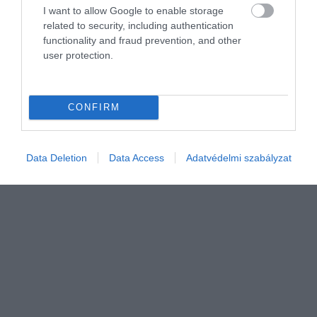
Malkovich áll, aki horvát gyökerei miatt
I want to allow Google to enable storage
személyesebb hangot ad a filmeknek. A
related to security, including authentication
cél ezúttal a…
functionality and fraud prevention, and other
user protection.
CONFIRM
Data Deletion
Data Access
Adatvédelmi szabályzat