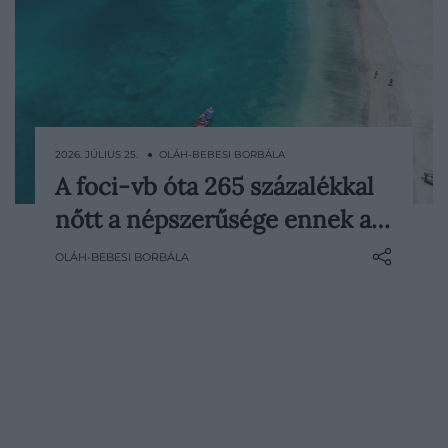
2026. JÚLIUS 25. ● OLÁH-BEBESI BORBÁLA
A foci-vb óta 265 százalékkal
Egy jól sikerült világbajnokság rendszerint
nőtt a népszerűsége ennek a…
játékosokat és csapatokat emel
reflektorfénybe, ezúttal viszont egy egész
OLÁH-BEBESI BORBÁLA
ország nyert vele. A Zöld-foki Köztársaság
történelmi szereplése után az Expedia
felületén 265 százalékkal nőtt a
szigetország…