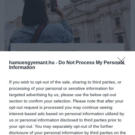
2026. JÚLIUS 8. ● HAMU ÉS GYÉMÁNT
Olaszország letarolta Európát:
hamuesgyemant.hu -
Do Not Process My Personal
Úgy tűnik, 2026 rekordközeli év lehet az
Information
ezek a turisták kedvenc…
olasz turizmus számára. Az év első felében
nőtt a regisztrált vendégek száma, a nyári
If you wish to opt-out of the sale, sharing to third parties, or
HAMU ÉS GYÉMÁNT
foglaltsági adatok pedig európai
processing of your personal or sensitive information for
összevetésben is kiemelkedőek. Bár a
targeted advertising by us, please use the below opt-out
legmagasabb foglaltságot több északi
section to confirm your selection. Please note that after your
opt-out request is processed you may continue seeing
régió érte el, a…
interest-based ads based on personal information utilized by
us or personal information disclosed to third parties prior to
your opt-out. You may separately opt-out of the further
disclosure of your personal information by third parties on the