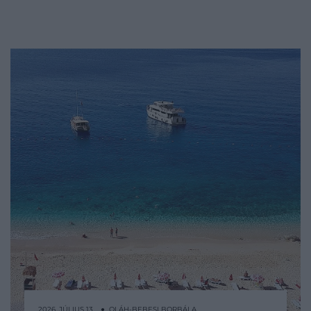
2026. JÚLIUS 13. ● OLÁH-BEBESI BORBÁLA