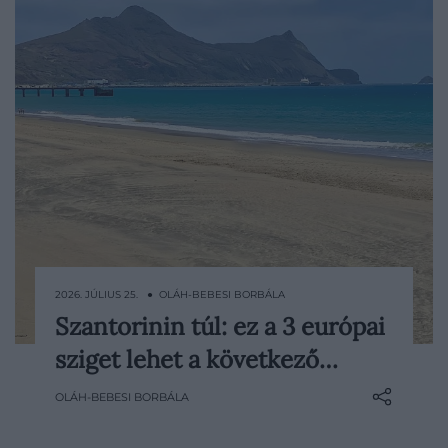
2026. JÚLIUS 25. ● OLÁH-BEBESI BORBÁLA
Szantorinin túl: ez a 3 európai
Szantorini fehér házai és kék kupolái
sziget lehet a következő…
továbbra is lenyűgözőek, a főszezonban
azonban a panorámához gyakran nagy
OLÁH-BEBESI BORBÁLA
tömeg is társul. Egyre több utazó keres
ezért csendesebb szigeteket, ahol a táj, a