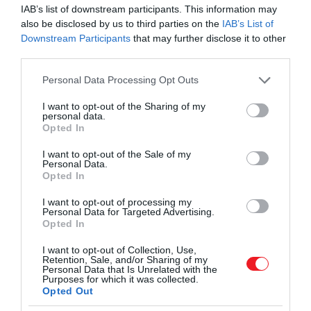
IAB’s list of downstream participants. This information may
also be disclosed by us to third parties on the
IAB’s List of
Downstream Participants
that may further disclose it to other
third parties.
Please note that this website/app uses one or more Google
Personal Data Processing Opt Outs
services and may gather and store information including but
not limited to your visit or usage behaviour. You may click to
I want to opt-out of the Sharing of my
personal data.
grant or deny consent to Google and its third-party tags to
Opted In
use your data for below specified purposes in below Google
consent section.
I want to opt-out of the Sale of my
Personal Data.
Opted In
I want to opt-out of processing my
Personal Data for Targeted Advertising.
Opted In
I want to opt-out of Collection, Use,
Retention, Sale, and/or Sharing of my
Personal Data that Is Unrelated with the
Purposes for which it was collected.
Opted Out