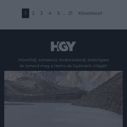
1
2
3
4
5
…
21
Következő
Művelődj, szórakozz, kíváncsiskodj, kóstolgass
és ismerd meg a Hamu és Gyémánt világát!
ROVATOK
Kultúra
Tudomány