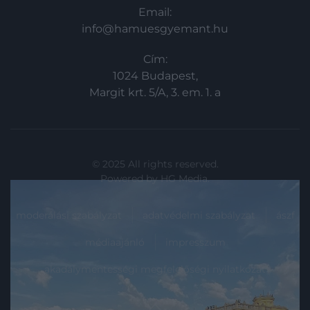
Email:
info@hamuesgyemant.hu
Cím:
1024 Budapest,
Margit krt. 5/A, 3. em. 1. a
© 2025 All rights reserved.
Powered by
HG Media
.
moderálási szabályzat
adatvédelmi szabályzat
ászf
médiaajánló
impresszum
akadálymentességi megfelelőségi nyilatkozat