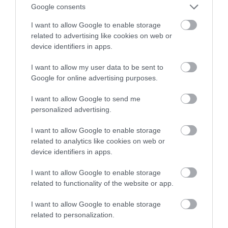
Google consents
I want to allow Google to enable storage
related to advertising like cookies on web or
device identifiers in apps.
I want to allow my user data to be sent to
Google for online advertising purposes.
I want to allow Google to send me
personalized advertising.
I want to allow Google to enable storage
related to analytics like cookies on web or
device identifiers in apps.
2026. JÚNIUS 21. ● BÓDY KOLOS
John Malkovich lett
I want to allow Google to enable storage
Horvátország új turisztikai kisfilmjei más
related to functionality of the website or app.
Horvátország arca, máris
irányból közelítik meg az országimázst,
I want to allow Google to enable storage
mint a már jól ismert nyári reklámok. A
magyarázkodnak…
related to personalization.
kampány középpontjában John
BÓDY KOLOS