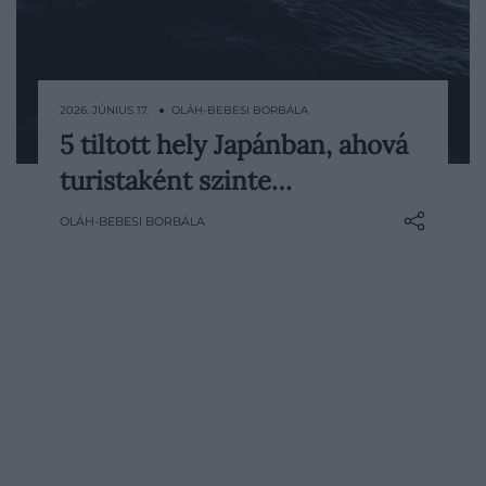
2026. JÚNIUS 17. ● OLÁH-BEBESI BORBÁLA
5 tiltott hely Japánban, ahová
Sok látogatónak Japán a nyitott
turistaként szinte…
szentélyek, rendezett kertek és
neonfényes utcák mesés birodalma.
OLÁH-BEBESI BORBÁLA
Vannak azonban olyan helyek is az
országban, ahol a kíváncsiság önmagában
kevés. Egyes szigetekre, szentélyrészekbe
és veszélyes természeti területekre a…