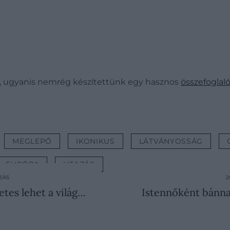
s, ugyanis nemrég készítettünk egy hasznos
összefoglaló
MEGLEPŐ
IKONIKUS
LÁTVÁNYOSSÁG
EURÓPA
UTAZÁS
ZÁS
2
etes lehet a világ…
Istennőként bánnak