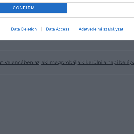
CONFIRM
ma
ikonikus
nevezetességénél, a Trevi-kútnál panaszkodt
zók.
Data Deletion
Data Access
Adatvédelmi szabályzat
t Velencében az, aki megpróbálja kikerülni a napi belépő