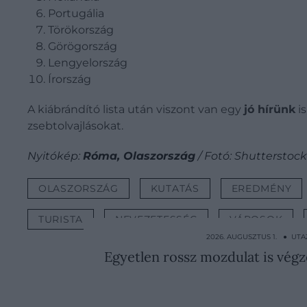
Portugália
Törökország
Görögország
Lengyelország
Írország
A kiábrándító lista után viszont van egy
jó hírünk
i
zsebtolvajlásokat.
Nyitókép:
Róma, Olaszország
/ Fotó: Shutterstock
OLASZORSZÁG
KUTATÁS
EREDMÉNY
TURISTA
NEVEZETESSÉG
VÁROSOK
2026. AUGUSZTUS 1. ● UTA
Egyetlen rossz mozdulat is végz