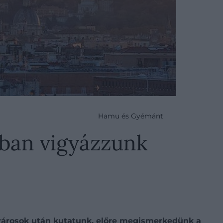
Hamu és Gyémánt
kban vigyázzunk
 városok után kutatunk, előre megismerkedünk a