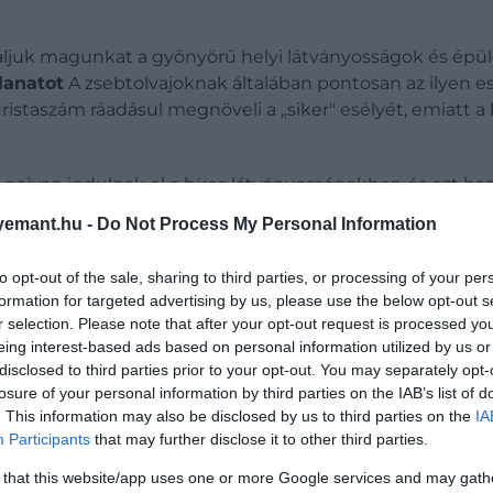
 találjuk magunkat a gyönyörű helyi látványosságok és é
lanatot
A zsebtolvajoknak általában pontosan az ilyen e
uristaszám ráadásul megnöveli a „siker" esélyét, emiat
naivan indulnak el a híres látványosságokhoz, és ezt hasz
emant.hu -
Do Not Process My Personal Information
to opt-out of the sale, sharing to third parties, or processing of your per
epő
eredményeket
hozott, mivel a közhie
formation for targeted advertising by us, please use the below opt-out s
r selection. Please note that after your opt-out request is processed y
laszország került a lista élére.
eing interest-based ads based on personal information utilized by us or
disclosed to third parties prior to your opt-out. You may separately opt-
losure of your personal information by third parties on the IAB’s list of
. This information may also be disclosed by us to third parties on the
IA
Participants
that may further disclose it to other third parties.
 that this website/app uses one or more Google services and may gath