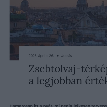
2025. április 26. ● Utazás
Zsebtolvaj-térk
a legjobban érté
Hamarosan itt a nyár, mi pedig lelkesen terve