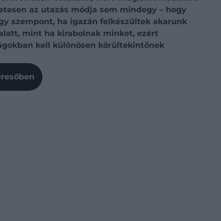
szetesen az utazás módja sem mindegy – hogy
 egy szempont, ha igazán felkészültek akarunk
latt, mint ha kirabolnak minket, ezért
zágokban kell különösen körültekintőnek
Keresőben