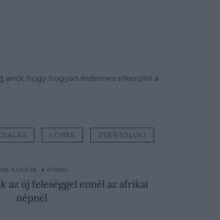
t
arról, hogy hogyan érdemes elkerülni a
CSALÁS
LOPÁS
ZSEBTOLVAJ
026. JÚLIUS 28. ● UTAZÁS
 az új feleséggel ennél az afrikai
népnél