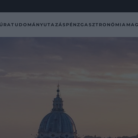
TÚRA
TUDOMÁNY
UTAZÁS
PÉNZ
GASZTRONÓMIA
MAG