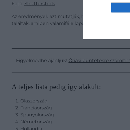
Fotó:
Shutterstock
Az eredmények azt mutatják, hogy legtöbben Ró
találtak, amiben valamiféle lopást említenek az uta
Figyelmedbe ajánljuk!
Óriási büntetésre számítha
​A teljes lista pedig így alakult:
Olaszország
Franciaország
Spanyolország
Németország
Hollandia