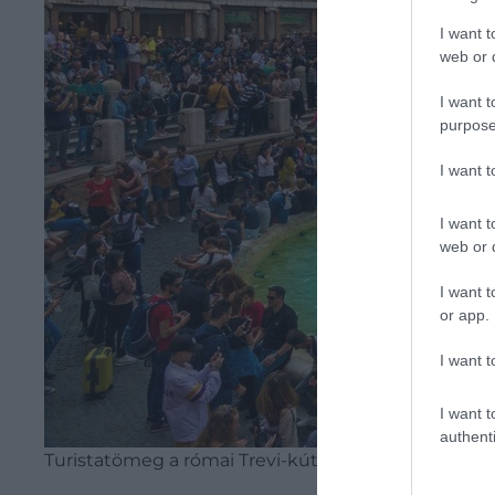
I want t
web or d
I want t
purpose
I want 
I want t
web or d
I want t
or app.
I want t
I want t
authenti
Turistatömeg a római Trevi-kútnál.