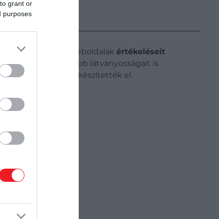
to grant or
ed purposes
 véleménynyilvánító weboldalak
értékeléseit
Európa legnépszerűbb látványosságait is
zágokra vonatkozóan készítették el.