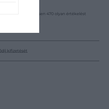
ak a csalókra: összesen 470 olyan értékelést
díj kifizetését