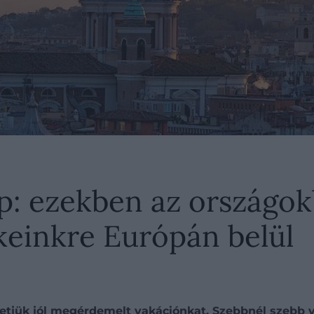
ép: ezekben az országo
keinkre Európán belül
zgetjük jól megérdemelt vakációnkat. Szebbnél szebb