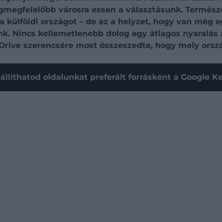
 legmegfelelőbb városra essen a választásunk. Termé
 a külföldi országot – de az a helyzet, hogy van még
nk. Nincs kellemetlenebb dolog egy átlagos nyaralás a
A Drive szerencsére most összeszedte, hogy mely ors
állíthatod oldalunkat preferált forrásként a Google 