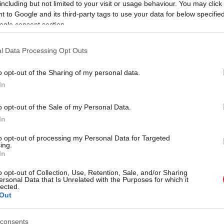
including but not limited to your visit or usage behaviour. You may click 
város, ahol a helyiek nem kérnek a turistákból
 to Google and its third-party tags to use your data for below specifi
ogle consent section.
l Data Processing Opt Outs
dják gyűjteni – majd rangsorolni –, a kutatók különböző
l a „zsebtolvaj” a „lopás” vagy a „csalás”. A
kutatásban
o opt-out of the Sharing of my personal data.
rada Famíliát vagy az Akropoliszt – de a listát magát ors
In
o opt-out of the Sale of my Personal Data.
In
to opt-out of processing my Personal Data for Targeted
ing.
In
o opt-out of Collection, Use, Retention, Sale, and/or Sharing
ersonal Data that Is Unrelated with the Purposes for which it
lected.
Out
consents