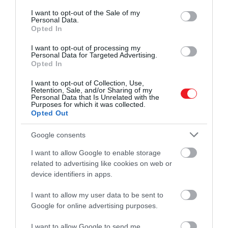
consent section.
I want to opt-out of the Sale of my
Personal Data.
Opted In
I want to opt-out of processing my
Personal Data for Targeted Advertising.
Opted In
I want to opt-out of Collection, Use,
Retention, Sale, and/or Sharing of my
Personal Data that Is Unrelated with the
Purposes for which it was collected.
Opted Out
Google consents
I want to allow Google to enable storage
related to advertising like cookies on web or
device identifiers in apps.
I want to allow my user data to be sent to
2026. JANUÁR 11. ● HAMU ÉS GYÉMÁNT
Google for online advertising purposes.
Havazás, késés, járattörlés:
Az év eleji havazás Európa-szerte komoly
I want to allow Google to send me