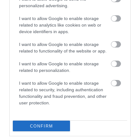
mikor jár kártérítés az…
personalized advertising.
fennakadásokat okozott a légi
közlekedésben: az amszterdami
HAMU ÉS GYÉMÁNT
I want to allow Google to enable storage
Schipholon egyetlen hétvége alatt több
related to analytics like cookies on web or
mint 700 járatot töröltek, és utasok százai
device identifiers in apps.
rekedtek a terminálokon. Ilyen
helyzetekben nem mindegy, tisztában
I want to allow Google to enable storage
vagyunk-e azzal, milyen jogok…
related to functionality of the website or app.
I want to allow Google to enable storage
related to personalization.
I want to allow Google to enable storage
related to security, including authentication
functionality and fraud prevention, and other
user protection.
CONFIRM