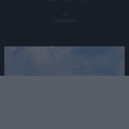
Lap tetejére