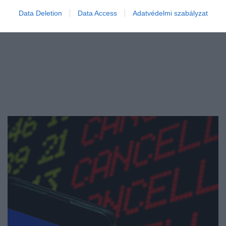
Data Deletion
Data Access
Adatvédelmi szabályzat