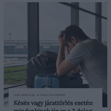
2026. ÁPRILIS 28. ● HAMU ÉS GYÉMÁNT
Késés vagy járattörlés esetén
Egy törölt vagy jelentősen késő járat