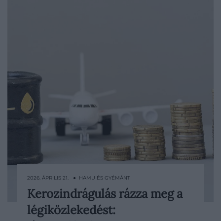
2026. ÁPRILIS 21. ● HAMU ÉS GYÉMÁNT
Kerozindrágulás rázza meg a
A közel-keleti feszültség és az olajpiaci
légiközlekedést:
bizonytalanság már a légiközlekedésben