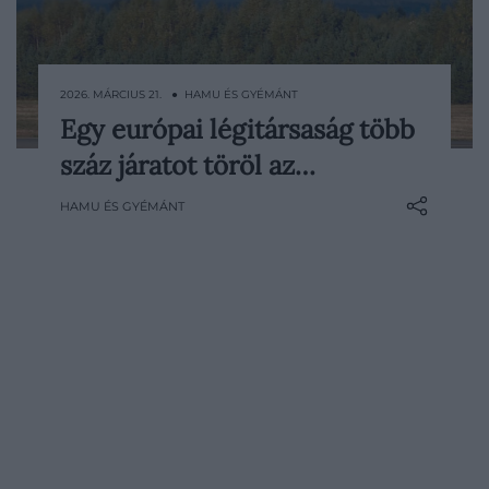
2026. MÁRCIUS 21. ● HAMU ÉS GYÉMÁNT
Egy európai légitársaság több
Több száz járat törlésére kényszerült a
száz járatot töröl az…
Scandinavian Airlines a megugró
üzemanyagárak miatt. A helyzet nem
HAMU ÉS GYÉMÁNT
egyedi, ráadásul a szakértők szerint az
utasoknak tartósabb drágulásra kell…