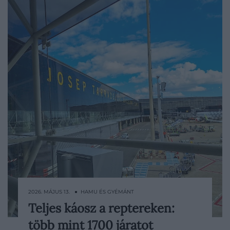
2026. MÁJUS 13. ● HAMU ÉS GYÉMÁNT
Teljes káosz a reptereken:
A nyári csúcsidőszak kezdete előtt több
több mint 1700 járatot
európai repülőtéren is komoly