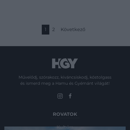
1
2
Következő
Művelődj, szórakozz, kíváncsiskodj, kóstolgass
és ismerd meg a Hamu és Gyémánt világát!
ROVATOK
Kultúra