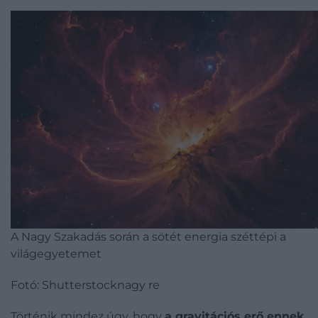
A Nagy Szakadás során a sötét energia széttépi a
világegyetemet
Fotó: Shutterstocknagy re
Történik mindez úgy, hogy
a gravitációs erő ennek