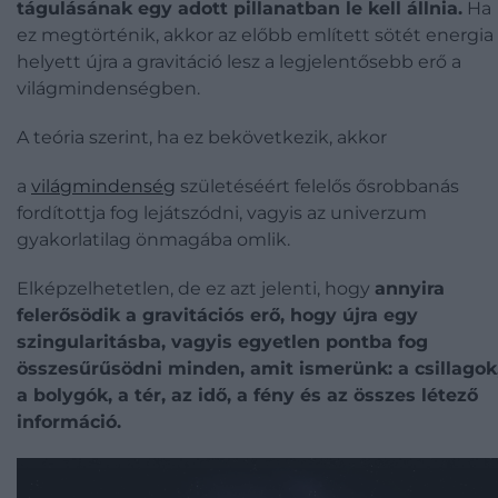
tágulásának egy adott pillanatban le kell állnia.
Ha
ez megtörténik, akkor az előbb említett sötét energia
helyett újra a gravitáció lesz a legjelentősebb erő a
világmindenségben.
A teória szerint, ha ez bekövetkezik, akkor
a
világmindenség
születéséért felelős ősrobbanás
fordítottja fog lejátszódni, vagyis az univerzum
gyakorlatilag önmagába omlik.
Elképzelhetetlen, de ez azt jelenti, hogy
annyira
felerősödik a gravitációs erő, hogy újra egy
szingularitásba, vagyis egyetlen pontba fog
összesűrűsödni minden, amit ismerünk: a csillagok
a bolygók, a tér, az idő, a fény és az összes létező
információ.