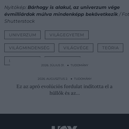
Nyitókép:
Bárhogy is alakul, az univerzum vége
évmilliárdok múlva mindenképp bekövetkezik
/ Fo
Shutterstock
UNIVERZUM
VILÁGEGYETEM
VILÁGMINDENSÉG
VILÁGVÉGE
TEÓRIA
ŰRKUTATÁS
TUDOMÁNY
2026. JÚLIUS 31. ● TUDOMÁNY
Percek alatt ölt a Belgiumra ereszkedő
mérgező köd
2026. AUGUSZTUS 2. ● TUDOMÁNY
Ez az apró evolúciós fordulat indította el a
hüllők és az…