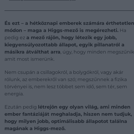
És ezt – a hétköznapi emberek számára érthetetle
módon – maga a Higgs-mező is megérezheti.
Ha
pedig ez
a mező rájön, hogy létezik egy jobb,
kiegyensúlyozottabb állapot, egyik pillanatról a
másikra átválthat arra
, úgy, hogy minden megszűnik
amit most ismerünk.
Nem csupán a csillagokról, a bolygókról, vagy akár
rólunk, az emberekről van szó; megszűnnek a fizika
törvényei is, nem lesz többet sem idő, sem tér, sem
energia.
Ezután pedig
létrejön egy olyan világ, ami minden
ember fantáziáját meghaladja, hiszen nem tudjuk,
hogy milyen jobb, optimálisabb állapotot találna
magának a Higgs-mező.