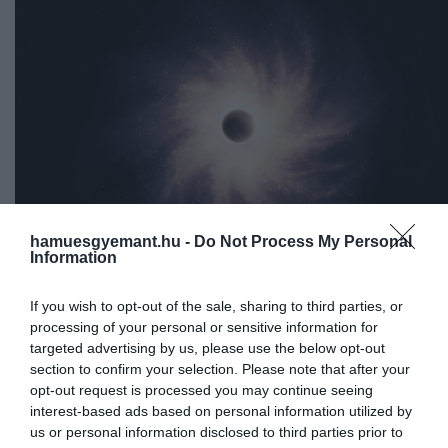
hamuesgyemant.hu -
Do Not Process My Personal
Information
If you wish to opt-out of the sale, sharing to third parties, or
Ha a gravitáció erősebb lesz, mint a sötét energia, akk
processing of your personal or sensitive information for
az univerzum újra egy pontba sűrűsödik
targeted advertising by us, please use the below opt-out
section to confirm your selection. Please note that after your
Fotó: Shutterstock
opt-out request is processed you may continue seeing
interest-based ads based on personal information utilized by
A tudósok szerint, ha ez bekövetkezik, könnyen
lehet,
us or personal information disclosed to third parties prior to
hogy az egyetlen pontba sűrűsödő anyag egy újab