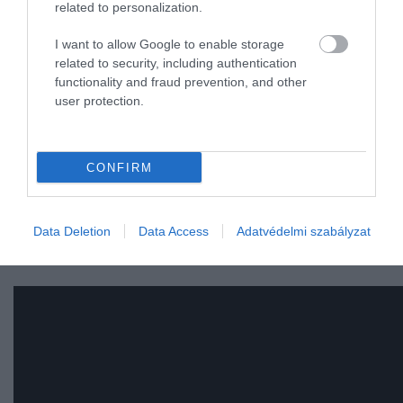
related to personalization.
I want to allow Google to enable storage
related to security, including authentication
Ezt is olvasd el!
Stadionméretű aszteroida húzott el
functionality and fraud prevention, and other
a Föld mellett november végén
user protection.
CONFIRM
A feltételezés megértéséhez fontos tudni, hogy az
univerzum alkotóelemeinek működéséhez
alapvető
fontosságú a megfelelő hőtermelés.
Ez tartja életbe
Data Deletion
Data Access
Adatvédelmi szabályzat
a csillagokat, a bolygókat, de még az atomok apró
részecskéi is hőt termelnek a működésük során.