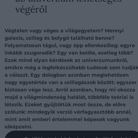
végéről
Végtelen vagy véges a világegyetem? Mennyi
galaxis, csillag és bolygó található benne?
Folyamatosan tágul, vagy épp ellenkezőleg: egyre
inkább zsugorodik? Egy van belőle, esetleg több?
Ezek mind olyan kérdések az univerzumunkról,
amikre még a legfelkészültebb tudósok sem tudjá
a választ. Egy dologban azonban meglehetősen
nagy egyetértés van a csillagászok között: egyszer
biztosan vége lesz. Arról azonban, hogy mi okozza
majd a világmindenség halálát, többféle teóriai is
létezik. Ezeket gyűjtöttük most össze, de előre
szólunk: mindegyik verzió vérfagyasztóbb annál,
mint amit emberi értelemmel képesek vagyunk
elképzelni.