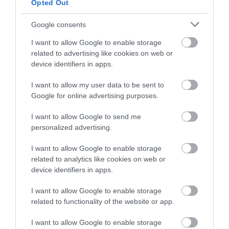
Opted Out
Google consents
I want to allow Google to enable storage
related to advertising like cookies on web or
device identifiers in apps.
I want to allow my user data to be sent to
Google for online advertising purposes.
I want to allow Google to send me
personalized advertising.
Az univerzum egyik lehetséges vége az lesz, hogy
I want to allow Google to enable storage
minden, amit ismerünk megfagy
related to analytics like cookies on web or
device identifiers in apps.
Fotó: Shutterstock
I want to allow Google to enable storage
related to functionality of the website or app.
Csakhogy, a Nagy Szakadással ellentétben, itt nem
szétszakad a világmindenség szövete, hanem
I want to allow Google to enable storage
egyszerűen megfagy.