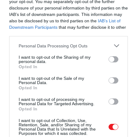
your opt-out. You may separately opt-out of the further
robbanással kialakít egy teljesen új univerzumot.
disclosure of your personal information by third parties on the
IAB’s list of downstream participants. This information may
A Nagy Hőhalál
also be disclosed by us to third parties on the
IAB’s List of
Downstream Participants
that may further disclose it to other
third parties.
A szakértők egy része ezt a lehetséges forgatókönyve
tartja a legijesztőbbnek és erre minden okuk meg is
Please note that this website/app uses one or more Google
Personal Data Processing Opt Outs
services and may gather and store information including but
van. Az elmélet alapja hasonlít a Nagy Szakadáshoz
not limited to your visit or usage behaviour. You may click to
I want to opt-out of the Sharing of my
annyiban, hogy ebben az esetben is
azt feltételezik,
personal data.
grant or deny consent to Google and its third-party tags to
hogy az univerzum tágulása állandó és nem fog
Opted In
use your data for below specified purposes in below Google
megállni soha.
consent section.
I want to opt-out of the Sale of my
Personal Data.
Opted In
I want to opt-out of processing my
Personal Data for Targeted Advertising.
Opted In
I want to opt-out of Collection, Use,
Retention, Sale, and/or Sharing of my
Personal Data that Is Unrelated with the
Purposes for which it was collected.