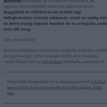
Bummal
kezdődött az univerzum története, az
egyszerűség kedvéért érdemes ebből kiindulni.
Nagyjából 14 milliárd évvel ezelőtt egy
felfoghatatlan méretű robbanás miatt az addig sűr
és forró anyag tágulni kezdett és ez a tágulás azót
sem állt meg.
Sőt, ami azt illeti:
ijesztő mértékben növekszik a tágulás mértéke, amirő
az úgynevezett sötét energia tehet, ami megállás
nélkül feszíti szét az
univerzum
törékeny szerkezetét.
Még több elképesztő hír a világegyetemről!
A NASA
bemutatta, hogyan tervezik a holdra szállást 2026-
ban