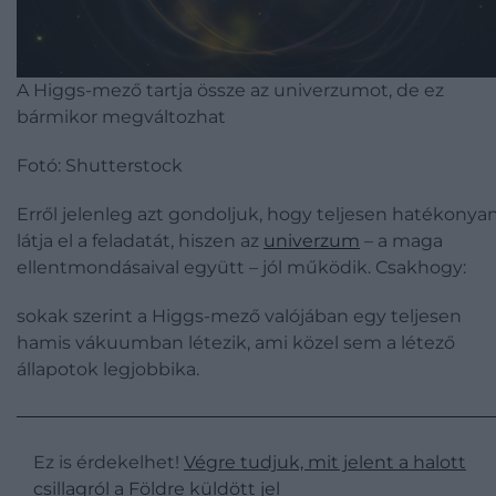
A Higgs-mező tartja össze az univerzumot, de ez
bármikor megváltozhat
Fotó: Shutterstock
Erről jelenleg azt gondoljuk, hogy teljesen hatékonya
látja el a feladatát, hiszen az
univerzum
– a maga
ellentmondásaival együtt – jól működik. Csakhogy:
sokak szerint a Higgs-mező valójában egy teljesen
hamis vákuumban létezik, ami közel sem a létező
állapotok legjobbika.
Ez is érdekelhet!
Végre tudjuk, mit jelent a halott
csillagról a Földre küldött jel