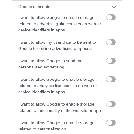
Google consents
I want to allow Google to enable storage
related to advertising like cookies on web or
device identifiers in apps.
I want to allow my user data to be sent to
Google for online advertising purposes.
I want to allow Google to send me
personalized advertising.
I want to allow Google to enable storage
related to analytics like cookies on web or
2024. DECEMBER 14. ● TURI DÁNIEL
device identifiers in apps.
Egy fizikus
Az univerzummal kapcsolatban rengeteg
I want to allow Google to enable storage
elmagyarázza, hogyan
olyan állítást fogalmaznak meg a tudósok,
related to functionality of the website or app.
ami sokunk számára felfoghatatlan. Mit
képzeljük el az univerzumot
jelent pontosan az, hogy a világegyetem
I want to allow Google to enable storage
related to personalization.
TURI DÁNIEL
folyamatosan tágul? És ha tágul, eléri-e