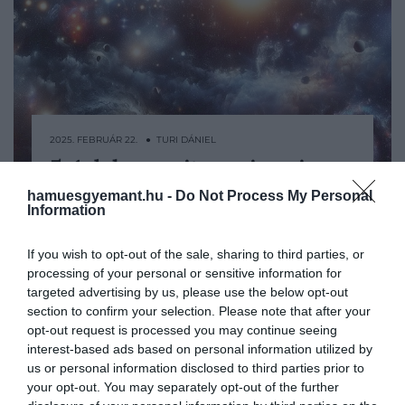
2025. FEBRUÁR 22. ● TURI DÁNIEL
5+1 dolog, amit a mai napig
Az égboltot, a csillagok állását, a Napot és
nem tudunk az univerzumról
hamuesgyemant.hu -
Do Not Process My Personal
a Holdat már évezredekkel ezelőtt is
Information
vizsgálták őseink, így nem túlzás azt
TURI DÁNIEL
állítani, hogy a világegyetem
If you wish to opt-out of the sale, sharing to third parties, or
megismerésére tett kísérletek egyidősek
processing of your personal or sensitive information for
az emberiséggel. Bár a tudomány az
targeted advertising by us, please use the below opt-out
elmúlt száz évben rohamléptekben
section to confirm your selection. Please note that after your
opt-out request is processed you may continue seeing
fejlődött és sok kérdésünkre választ is…
interest-based ads based on personal information utilized by
us or personal information disclosed to third parties prior to
your opt-out. You may separately opt-out of the further