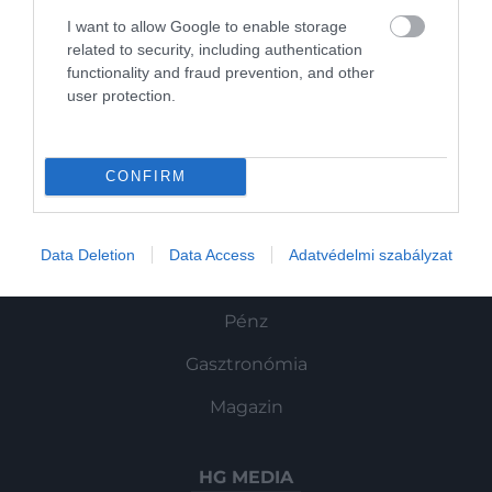
Művelődj, szórakozz, kíváncsiskodj, kóstolgass
valaha a végleges nagyságát? Egy fizikus-
és ismerd meg a Hamu és Gyémánt világát!
I want to allow Google to enable storage
csillagász most megpróbálja érthetően
related to security, including authentication
elmagyarázni azt…
functionality and fraud prevention, and other
user protection.
ROVATOK
CONFIRM
Kultúra
Tudomány
Data Deletion
Data Access
Adatvédelmi szabályzat
Utazás
Pénz
Gasztronómia
Magazin
HG MEDIA