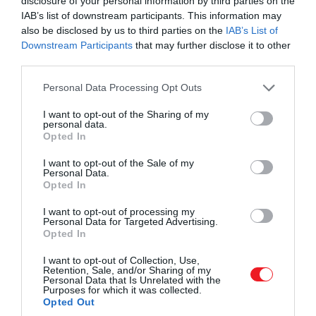
disclosure of your personal information by third parties on the
IAB’s list of downstream participants. This information may
also be disclosed by us to third parties on the
IAB’s List of
Downstream Participants
that may further disclose it to other
third parties.
Please note that this website/app uses one or more Google
Personal Data Processing Opt Outs
services and may gather and store information including but
not limited to your visit or usage behaviour. You may click to
I want to opt-out of the Sharing of my
personal data.
grant or deny consent to Google and its third-party tags to
Opted In
use your data for below specified purposes in below Google
consent section.
I want to opt-out of the Sale of my
Personal Data.
Opted In
I want to opt-out of processing my
Personal Data for Targeted Advertising.
Opted In
I want to opt-out of Collection, Use,
Retention, Sale, and/or Sharing of my
Personal Data that Is Unrelated with the
Purposes for which it was collected.
Opted Out