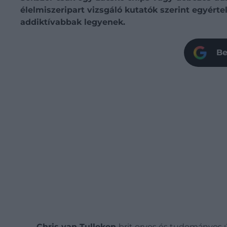
élelmiszeripart vizsgáló kutatók szerint egyérte
addiktívabbak legyenek.
Be
Chris van Tulleken
brit orvos és tudományos ú