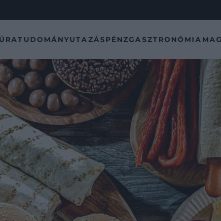
TÚRA
TUDOMÁNY
UTAZÁS
PÉNZ
GASZTRONÓMIA
MAG