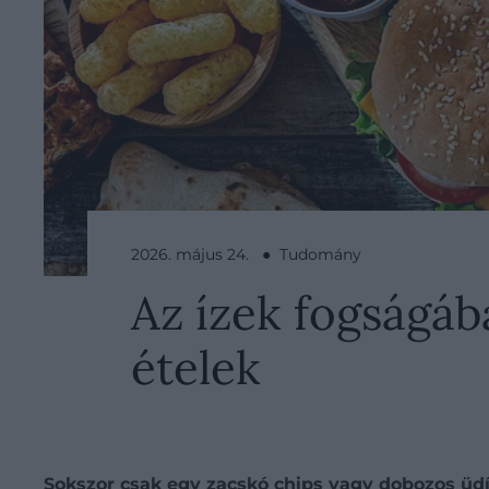
2026. május 24. ● Tudomány
Az ízek fogságáb
ételek
Sokszor csak egy zacskó chips vagy dobozos üdí