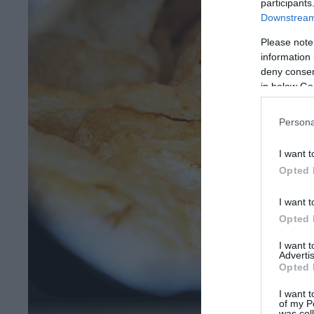
participants
Downstream 
Please note
information 
deny consent
in below Go
Persona
I want t
Opted 
I want t
Opted 
I want 
Advertis
Opted 
I want t
of my P
was col