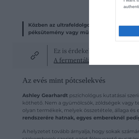
authenti
Közben az ultrafeldolgozott ételek átírták 
péksütemény vagy müzliszelet lett, a két f
Ez is érdekelhet!
A fermentálás nem olyan bonyo
Az evés mint pótcselekvés
Ashley Gearhardt
pszichológus kutatásai szer
köthető. Nem a gyümölcsök, zöldségek vagy term
olyan termékek,
melyek összetétele, állaga és 
rendszerére hatnak, egyes embereknél pedig
A helyzetet tovább árnyalja, hogy sokak számár
szakemberek szerint ezért félrevezető pusztán e