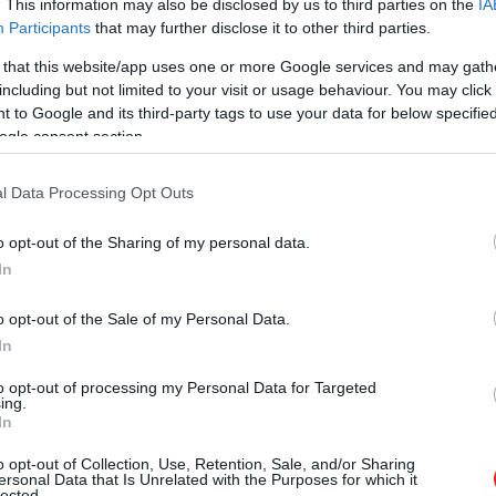
. This information may also be disclosed by us to third parties on the
IA
Participants
that may further disclose it to other third parties.
 that this website/app uses one or more Google services and may gath
including but not limited to your visit or usage behaviour. You may click 
 to Google and its third-party tags to use your data for below specifi
ogle consent section.
l Data Processing Opt Outs
o opt-out of the Sharing of my personal data.
In
o opt-out of the Sale of my Personal Data.
In
to opt-out of processing my Personal Data for Targeted
ing.
In
o opt-out of Collection, Use, Retention, Sale, and/or Sharing
ersonal Data that Is Unrelated with the Purposes for which it
lected.