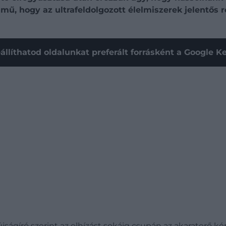
lmű, hogy az ultrafeldolgozott élelmiszerek jelentős 
állíthatod oldalunkat preferált forrásként a Google 
jságíró szerint az elhízást sokáig csupán az akaraterő k