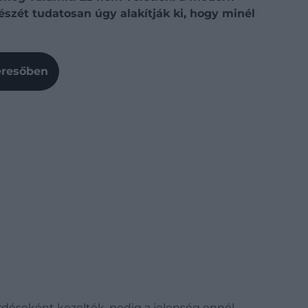
részét tudatosan úgy alakítják ki, hogy minél
Keresőben
érdéseként kezelték, pedig a jelenség ennél