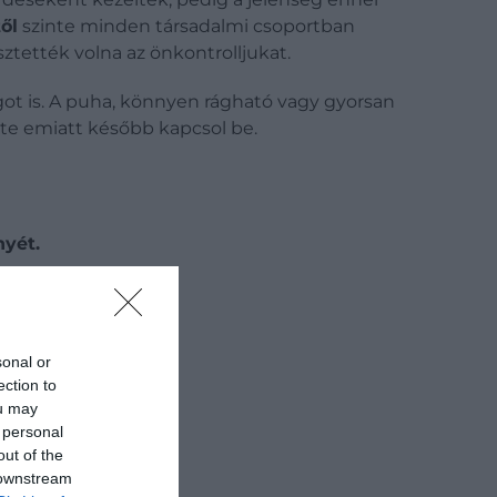
ől
szinte minden társadalmi csoportban
ztették volna az önkontrolljukat.
ot is.
A puha, könnyen rágható vagy gyorsan
ete emiatt később kapcsol be.
nyét.
sonal or
ection to
ou may
 personal
out of the
 downstream