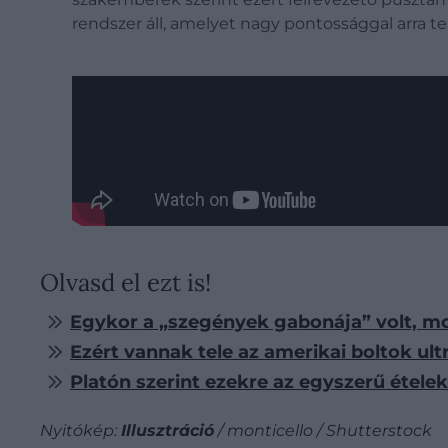
rendszer áll, amelyet nagy pontossággal arra t
Olvasd el ezt is!
Egykor a „szegények gabonája” volt, mo
Ezért vannak tele az amerikai boltok ult
Platón szerint ezekre az egyszerű étel
Nyitókép:
Illusztráció
/ monticello / Shutterstock