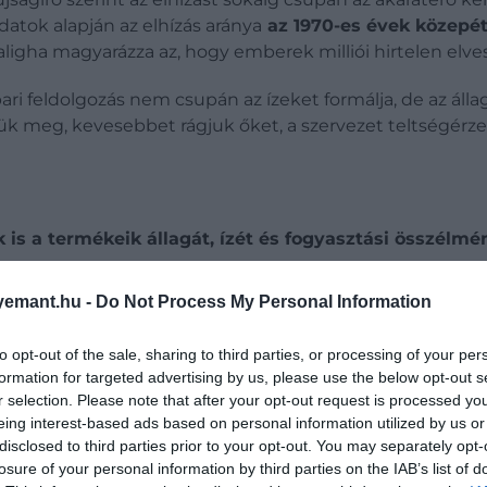
datok alapján az elhízás aránya
az 1970-es évek közepét
gha magyarázza az, hogy emberek milliói hirtelen elves
ipari feldolgozás nem csupán az ízeket formálja, de az állag
zük meg,
kevesebbet rágjuk őket, a szervezet teltségérz
 is a termékeik állagát, ízét és fogyasztási összélmé
emant.hu -
Do Not Process My Personal Information
to opt-out of the sale, sharing to third parties, or processing of your per
formation for targeted advertising by us, please use the below opt-out s
r selection. Please note that after your opt-out request is processed y
eing interest-based ads based on personal information utilized by us or
disclosed to third parties prior to your opt-out. You may separately opt-
losure of your personal information by third parties on the IAB’s list of