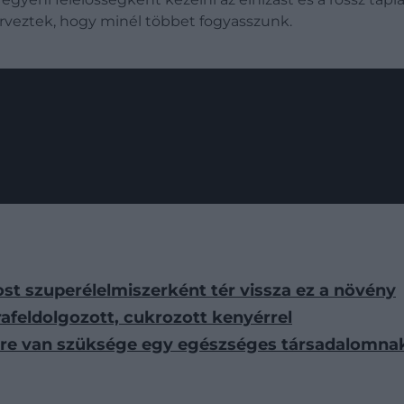
erveztek, hogy minél többet fogyasszunk.
st szuperélelmiszerként tér vissza ez a növény
rafeldolgozott, cukrozott kenyérrel
ekre van szüksége egy egészséges társadalomna