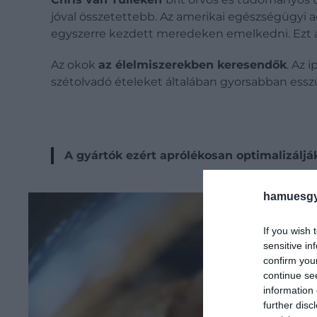
jóval összetettebb. Az amerikai egészségügyi a
egyszerre kezdett meredeken emelkedni. Ezt ali
Az okok
az élelmiszerekben keresendők
. Az 
szétolvadó ételeket általában gyorsabban ess
A gyártók ezért aprólékosan optimalizálják
hamuesgy
If you wish 
sensitive in
confirm you
continue se
information 
further disc