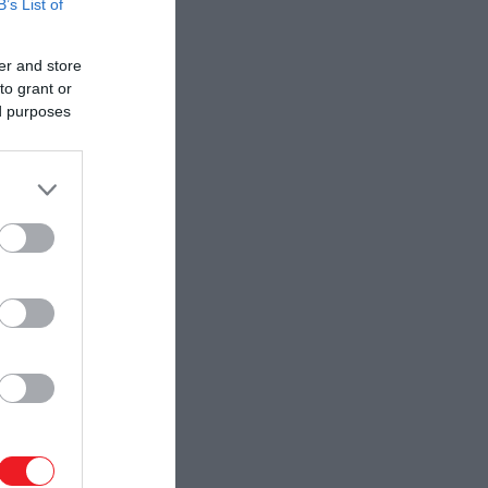
B’s List of
er and store
to grant or
ed purposes