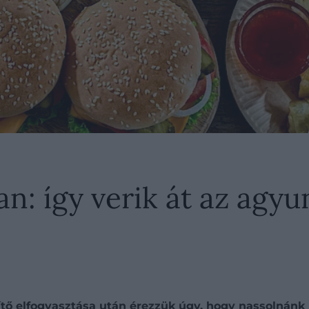
an: így verik át az agy
tő elfogyasztása után érezzük úgy, hogy nassolnánk