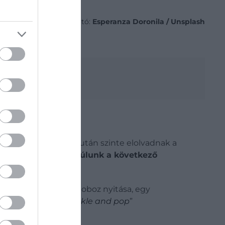
Fotó:
Esperanza Doronila / Unsplash
szségéért
yek az első harapás után szinte elolvadnak a
zért
könnyebben nyúlunk a következő
a
is épít:
egy üdítős doboz nyitása, egy
g’s híres
„snap, crackle and pop
”
ítésnek nevezünk.