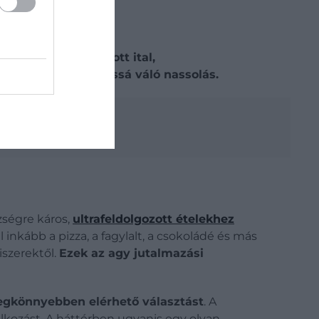
tközben elfogyasztott ital,
i folyamatos, szokássá váló nassolás.
ehet melléfogni
zségre káros,
ultrafeldolgozott ételekhez
nkább a pizza, a fagylalt, a csokoládé és más
iszerektől.
Ezek az agy jutalmazási
legkönnyebben elérhető választást
. A
álkozást. A háttérben ugyanis egy olyan