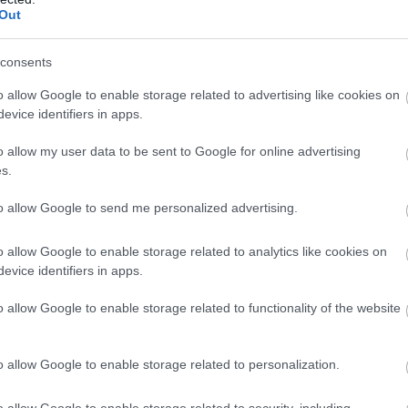
Out
consents
o allow Google to enable storage related to advertising like cookies on
evice identifiers in apps.
o allow my user data to be sent to Google for online advertising
ológus is napi szinten fogyaszt a bélrendszer egé
s.
to allow Google to send me personalized advertising.
o allow Google to enable storage related to analytics like cookies on
riasűrűség” elvére épül. Ilyenek például a chipsek, amel
evice identifiers in apps.
érezzük nehéznek vagy laktatónak ezeket az ételeket, e
o allow Google to enable storage related to functionality of the website
lmiszeripar
a hangokra, a csomagolásra és a látványr
panása is része lehet a fogyasztási élménynek.
A Kellog
o allow Google to enable storage related to personalization.
 klasszikus példája annak, amit ma hangalapú márkaép
o allow Google to enable storage related to security, including