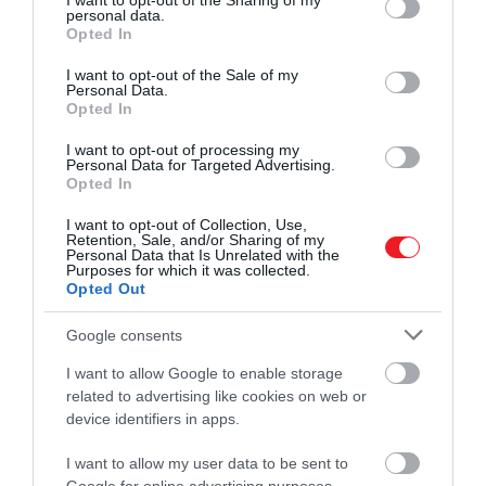
not limited to your visit or usage behaviour. You may click to
I want to opt-out of the Sharing of my
érdekében érdemes kerülni a dohányzást, a forró
personal data.
grant or deny consent to Google and its third-party tags to
Opted In
ételeket és italokat, valamint a megerőltető fizikai
use your data for below specified purposes in below Google
aktivitást. Az esetek közel 80%-ában egészséges
consent section.
I want to opt-out of the Sale of my
csontszövet képződik a korábban érintett területen,
Personal Data.
Opted In
és a fog hosszú távon megtartható marad.
I want to opt-out of processing my
Fogmegtartás vagy foghúzás – melyiket
Personal Data for Targeted Advertising.
Opted In
válassza?
I want to opt-out of Collection, Use,
Retention, Sale, and/or Sharing of my
Personal Data that Is Unrelated with the
A saját fog megtartása szinte minden esetben az
Purposes for which it was collected.
előnyösebb döntés. A természetes fog jobban
Opted Out
terhelhető, mint bármilyen fogpótlás, és
Google consents
megakadályozza a szomszédos fogak elmozdulását,
valamint a hosszú távú csontvesztést az érintett
I want to allow Google to enable storage
területen. Fontos szempont az is, hogy a
related to advertising like cookies on web or
gyökércsúcs rezekció összességében olcsóbb
device identifiers in apps.
megoldás, mint a foghúzás és az azt követő
I want to allow my user data to be sent to
implantátum vagy híd elkészítése, miközben az