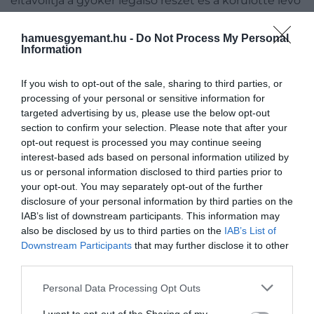
eltávolítja a gyökér legalsó részét és a körülötte lévő
fertőzött szöveteket, majd lezárja a gyökércsatorna
csúcsi végét. A beavatkozás helyi érzéstelenítésben
hamuesgyemant.hu -
Do Not Process My Personal
Information
zajlik, így teljesen fájdalommentes, és általában 30–
45 percet vesz igénybe. Az eljárás magas szintű
szakértelmet és precizitást igényel, ezért kiemelten
If you wish to opt-out of the sale, sharing to third parties, or
processing of your personal or sensitive information for
fontos tapasztalt szájsebészhez fordulni.
targeted advertising by us, please use the below opt-out
section to confirm your selection. Please note that after your
Mire számíthat a gyógyulás során?
opt-out request is processed you may continue seeing
interest-based ads based on personal information utilized by
A műtétet követő első napokban enyhe duzzanat
us or personal information disclosed to third parties prior to
és fájdalom tapasztalható, amely
your opt-out. You may separately opt-out of the further
disclosure of your personal information by third parties on the
gyulladáscsökkentőkkel jól kezelhető. A
IAB’s list of downstream participants. This information may
varratszedésre általában 7–10 nappal később kerül
also be disclosed by us to third parties on the
IAB’s List of
sor, az aktív sebgyógyulás 2–4 hétig tart. A
Downstream Participants
that may further disclose it to other
csontregeneráció folyamata ennél jóval hosszabb,
third parties.
akár 6 hónapig is eltarthat, ezért a kezelést követő
Please note that this website/app uses one or more Google
két éven át rendszeres fogászati ellenőrzés és
Personal Data Processing Opt Outs
services and may gather and store information including but
röntgenfelvétel szükséges. A gyógyulás elősegítése