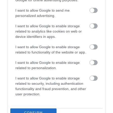
Google for online advertising purposes.
eredmény sem egyenértékű a saját foggal.
I want to allow Google to send me
Sürgős esetben, vagy ha azonnali ellátásra van
personalized advertising.
szüksége, forduljon bizalommal a Haifa Dent
fogorvosi ügyelethez, ahol tapasztalt szakemberek
I want to allow Google to enable storage
állnak rendelkezésre és segítenek megtalálni a
related to analytics like cookies on web or
device identifiers in apps.
legjobb megoldást az Ön fogászati problémájára.
I want to allow Google to enable storage
Szponzorált tartalom
related to functionality of the website or app.
Nyitókép:
Illusztráció
/ Haifa Dent
I want to allow Google to enable storage
related to personalization.
FOGORVOS
EGÉSZSÉG
2026. JÚLIUS 10. ● TUDOMÁNY
I want to allow Google to enable storage
Az immunrendszerünk nem tudja, hogy van
related to security, including authentication
szemünk – és addig…
2026. JÚLIUS 30. ● TUDOMÁNY
functionality and fraud prevention, and other
Vodkának álcázták a Coca-Colát a szovjet
user protection.
hős kedvéért
CONFIRM