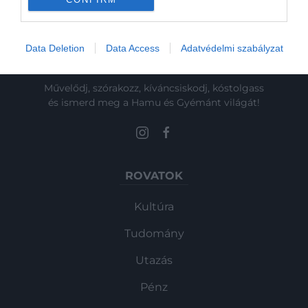
Data Deletion
Data Access
Adatvédelmi szabályzat
Művelődj, szórakozz, kíváncsiskodj, kóstolgass
és ismerd meg a Hamu és Gyémánt világát!
ROVATOK
Kultúra
Tudomány
Utazás
Pénz