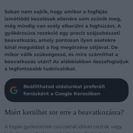
Sokan nem sejtik, hogy amikor a fogfájás
ismétlődő kezelések ellenére sem szűnik meg,
még mindig van esély elkerülni a foghúzást. A
gyökércsúcs rezekció egy precíz szájsebészeti
beavatkozás, amely pontosan ilyen esetekre
kínál megoldást a fog megőrzése céljával. De
mikor válik szükségessé, és mire számíthat a
beavatkozás után? Az alábbiakban összefoglaljuk
a legfontosabb tudnivalókat.
Beállíthatod oldalunkat preferált
forrásként a Google Keresőben
Miért kerülhet sor erre a beavatkozásra?
A fogak gyökerének csúcsánál idővel ciszták vagy