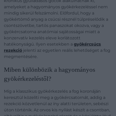
krónikus gyulladásos gócok alakulhatnak ki,
amelyeket a hagyományos gyökérkezeléssel nem
mindig sikerül felszámolni. Előfordul, hogy a
gyökértömő anyag a csúcsi résznél túlpréselődik a
csontszövetbe, tartós panaszokat okozva, vagy a
gyökércsatorna anatómiai sajátosságai miatt a
konzervatív kezelés eleve korlátozott
hatékonyságú. Ilyen esetekben a
gyökércsúcs
rezekció
jelenti az egyetlen reális lehetőséget a fog
megmentésére.
Miben különbözik a hagyományos
gyökérkezeléstől?
Míg a klasszikus gyökérkezelés a fog koronáján
keresztül közelíti meg a gyökércsatornát, addig a
rezekció közvetlenül az íny alatti területen, sebészi
úton történik. Az orvos kis nyílást készít a csontban,