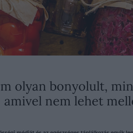
m olyan bonyolult, mi
l, amivel nem lehet mel
özösségi médiát és az egészséges táplálkozás egyik 