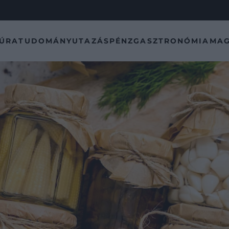
TÚRA
TUDOMÁNY
UTAZÁS
PÉNZ
GASZTRONÓMIA
MAG