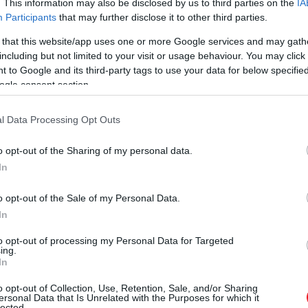
. This information may also be disclosed by us to third parties on the
IA
Participants
that may further disclose it to other third parties.
 that this website/app uses one or more Google services and may gath
including but not limited to your visit or usage behaviour. You may click 
 to Google and its third-party tags to use your data for below specifi
ogle consent section.
l Data Processing Opt Outs
o opt-out of the Sharing of my personal data.
In
o opt-out of the Sale of my Personal Data.
In
to opt-out of processing my Personal Data for Targeted
ing.
In
o opt-out of Collection, Use, Retention, Sale, and/or Sharing
ersonal Data that Is Unrelated with the Purposes for which it
lected.