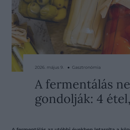
2026. május 9. ● Gasztronómia
A fermentálás ne
gondolják: 4 éte
A fermentálás az utóbbi években letarolta a k