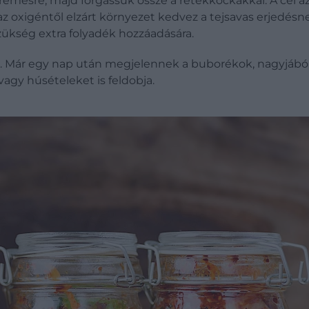
krémesre, majd forgassuk össze a retekkockákkal. A cél a
 az oxigéntől elzárt környezet kedvez a tejsavas erjedésn
zükség extra folyadék hozzáadására.
i. Már egy nap után megjelennek a buborékok, nagyjából 
vagy húsételeket is feldobja.