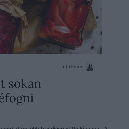
Tóth Emma
nt sokan
léfogni
legmeghatározóbb
trendjévé
nőtte ki magát. A