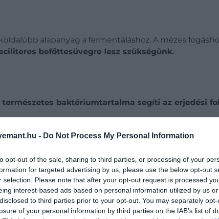
okoldalúbb alapanyag a fermentáláshoz. A mézes fogás
ciliteres befőttesüvegre lesz szükségünk.
 természetes baktériumtartalma segíti az erjedési fo
zta üvegbe, majd öntsük fel mézzel úgy, hogy az üveg 
emant.hu -
Do Not Process My Personal Information
lszínre, ezért naponta érdemes megfordítani vagy átfor
to opt-out of the sale, sharing to third parties, or processing of your per
ok jelennek meg, a méz állaga megváltozik, ami
a ferme
formation for targeted advertising by us, please use the below opt-out s
r selection. Please note that after your opt-out request is processed y
ményt kapunk, amely
salátaöntetekhez, szószokhoz va
eing interest-based ads based on personal information utilized by us or
disclosed to third parties prior to your opt-out. You may separately opt-
losure of your personal information by third parties on the IAB’s list of