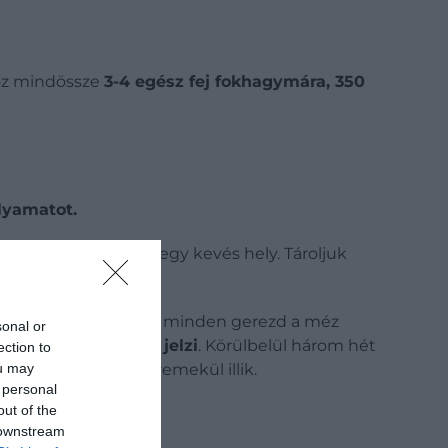
hoz mindössze
3-4 egész fej fokhagymára, 350
lyamatot.
tetején maradjon egy kevés hely. Tároljuk
gatni az üveget, hogy minden gerezd a méz
sonal or
ntáció beindulását jelzi
. Körülbelül három hét
ection to
ou may
gy akár húsokhoz
is remekül illik.
 personal
out of the
 downstream