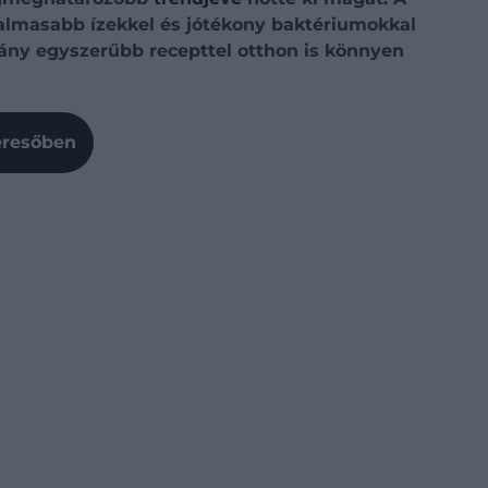
galmasabb ízekkel és jótékony baktériumokkal
hány egyszerűbb recepttel otthon is könnyen
Keresőben