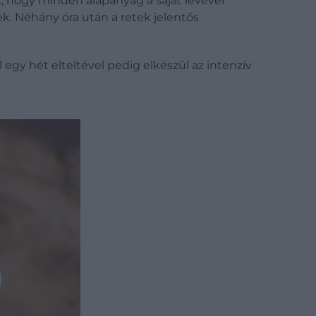
z, hogy minden alapanyag a saját levével
ek. Néhány óra után a retek jelentős
egy hét elteltével pedig elkészül az intenzív