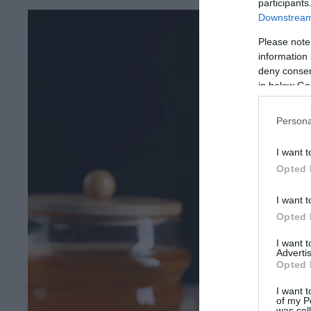
participants
Downstream 
Please note
information 
deny consent
in below Go
Persona
I want t
Opted 
I want t
Opted 
I want 
Advertis
Opted 
I want t
of my P
was col