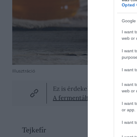
Opted 
Google 
I want t
web or d
I want t
purpose
I want 
Illusztráció
I want t
Ez is érdekelhet!
web or d
A fermentált konyha előnyei 
I want t
or app.
I want t
Tejkefír
I want t