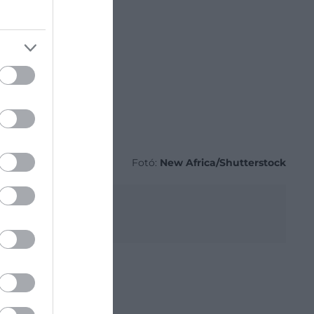
Fotó:
New Africa/Shutterstock
ni