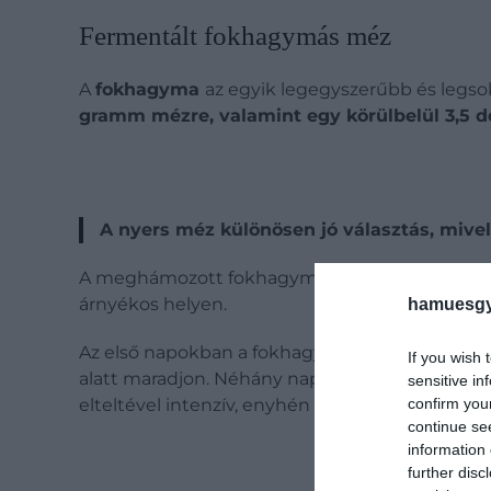
Fermentált fokhagymás méz
A
fokhagyma
az egyik legegyszerűbb és legs
gramm mézre, valamint egy körülbelül 3,5 de
A nyers méz különösen jó választás, mivel
A meghámozott fokhagymagerezdeket tegyük tis
árnyékos helyen.
hamuesgy
Az első napokban a fokhagymák felúsznak a fe
If you wish 
alatt maradjon. Néhány nap után apró buborék
sensitive in
confirm you
elteltével intenzív, enyhén fokhagymás ered
continue se
information 
further disc