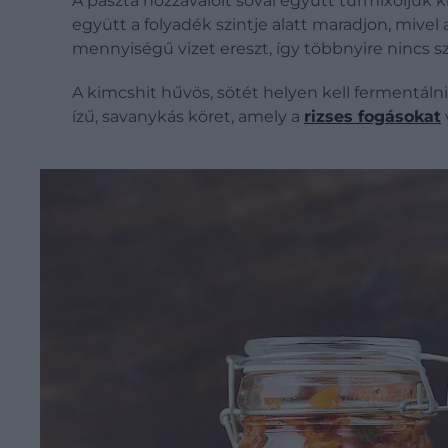
A paszta hozzávalóit sóval együtt turmixoljuk 
együtt a folyadék szintje alatt maradjon, mivel
mennyiségű vizet ereszt, így többnyire nincs s
A kimcshit hűvös, sötét helyen kell fermentáln
ízű, savanykás köret, amely a
rizses fogásokat