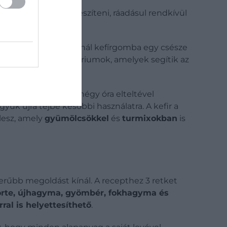
óval egyszerűbb elkészíteni, ráadásul rendkívül
nagyjából egy teáskanál kefírgomba egy csésze
a természetes baktériumok, amelyek segítik az
 egy napig. Huszonnégy óra elteltével
ük újra tejbe későbbi használatra. A kefir a
lesz, amely
gyümölcsökkel
és
turmixokban
is
zerűbb megoldást kínál. A recepthez 3 retket
körte, újhagyma, gyömbér, fokhagyma és
ral is helyettesíthető
.