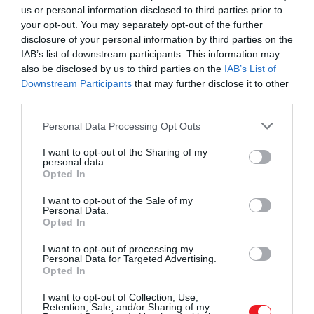
us or personal information disclosed to third parties prior to
your opt-out. You may separately opt-out of the further
disclosure of your personal information by third parties on the
IAB’s list of downstream participants. This information may
also be disclosed by us to third parties on the
IAB’s List of
Downstream Participants
that may further disclose it to other
third parties.
Please note that this website/app uses one or more Google
Personal Data Processing Opt Outs
services and may gather and store information including but
not limited to your visit or usage behaviour. You may click to
I want to opt-out of the Sharing of my
personal data.
grant or deny consent to Google and its third-party tags to
Opted In
use your data for below specified purposes in below Google
consent section.
I want to opt-out of the Sale of my
Personal Data.
Opted In
I want to opt-out of processing my
A fermentált citrom akár egy évig is eltartható
Personal Data for Targeted Advertising.
Opted In
Photo by
Kelly Sikkema
on
Unsplash
I want to opt-out of Collection, Use,
Retention, Sale, and/or Sharing of my
A citromok fermentációjához legalább három hét