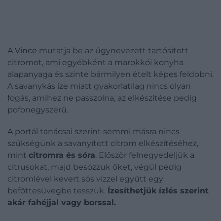
A
Vince
mutatja be az úgynevezett tartósított
citromot, ami egyébként a marokkói konyha
alapanyaga és szinte bármilyen ételt képes feldobni.
A savanykás íze miatt gyakorlatilag nincs olyan
fogás, amihez ne passzolna, az elkészítése pedig
pofonegyszerű.
A portál tanácsai szerint semmi másra nincs
szükségünk a savanyított citrom elkészítéséhez,
mint
citromra és sóra
. Először felnegyedeljük a
citrusokat, majd besózzuk őket, végül pedig
citromlével kevert sós vízzel együtt egy
befőttesüvegbe tesszük.
Ízesíthetjük ízlés szerint
akár fahéjjal vagy borssal.