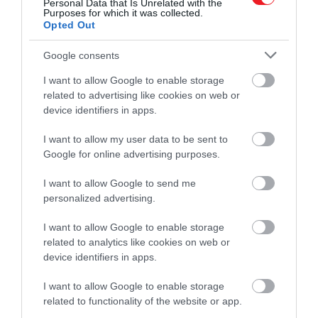
Personal Data that Is Unrelated with the
Purposes for which it was collected.
szükséges,
Opted Out
így az idő az igazi összetevő, amire szükségünk lesz,
Google consents
ha tartósított citromot szeretnénk készíteni.
I want to allow Google to enable storage
A portál emlékeztet, hogy a legtöbb íz minden
related to advertising like cookies on web or
device identifiers in apps.
bizonnyal a citrom héjában marad majd, de a húsát
is felhasználhatjuk különböző ragukhoz,
I want to allow my user data to be sent to
öntetekhez.
Google for online advertising purposes.
I want to allow Google to send me
personalized advertising.
Ezt is olvasd el!
Ez a kétrétegű sütőtökös pite az
ősz legnagyobb kedvence lehet – recept!
I want to allow Google to enable storage
related to analytics like cookies on web or
device identifiers in apps.
Ha pedig igazán intenzív hatást szeretnénk elérni,
I want to allow Google to enable storage
related to functionality of the website or app.
akár össze is turmixolhatjuk a fermentált