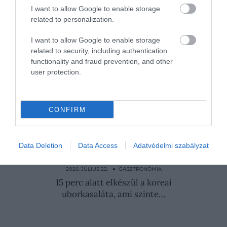
citromokat, amit aztán mártásokhoz, vinaigrette-
I want to allow Google to enable storage
related to personalization.
ekhez vagy épp koktélokhoz is felhasználhatunk.
I want to allow Google to enable storage
Nyitókép:
A fermentált citromnak legalább
related to security, including authentication
három hétig kell állnia
/ Photo by Markus Spiske
functionality and fraud prevention, and other
on Unsplash
user protection.
SAVANYÚSÁG
CITROM
CITROMLÉ
CONFIRM
FERMENTÁLT ÉLELMISZEREK
FERMENTÁLÁS
FŰSZER
GASZTRONÓMIA
Data Deletion
Data Access
Adatvédelmi szabályzat
2026. JÚLIUS 8. ● GASZTRONÓMIA
Nem dísznek van ott: ezért kerül
citromkarika a bécsi…
2026. JÚLIUS 22. ● GASZTRONÓMIA
15 perc alatt elkészül a koreai
uborkasaláta, ami szinte…