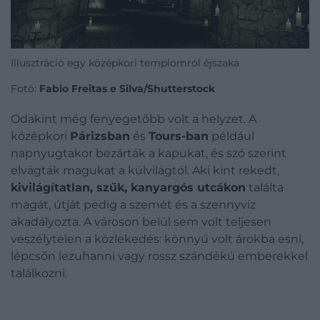
Illusztráció egy középkori templomról éjszaka
Fotó:
Fabio Freitas e Silva/Shutterstock
Odakint még fenyegetőbb volt a helyzet. A
középkori
Párizsban
és
Tours-ban
például
napnyugtakor bezárták a kapukat, és szó szerint
elvágták magukat a külvilágtól. Aki kint rekedt,
kivilágítatlan, szűk, kanyargós utcákon
találta
magát, útját pedig a szemét és a szennyvíz
akadályozta. A városon belül sem volt teljesen
veszélytelen a közlekedés: könnyű volt árokba esni,
lépcsőn lezuhanni vagy rossz szándékú emberekkel
találkozni.