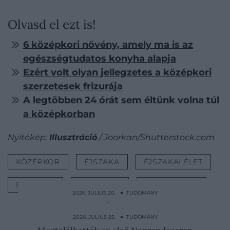
Olvasd el ezt is!
6 középkori növény, amely ma is az
egészségtudatos konyha alapja
Ezért volt olyan jellegzetes a középkori
szerzetesek frizurája
A legtöbben 24 órát sem éltünk volna túl
a középkorban
Nyitókép:
Illusztráció
/ Joorkan/Shutterstock.com
KÖZÉPKOR
ÉJSZAKA
ÉJSZAKAI ÉLET
EMBEREK
SÖTÉTSÉG
TÖRTÉNELEM
2026. JÚLIUS 20. ● TUDOMÁNY
A tudósok sokáig azt hitték, csak
összevarrták a kacsacsőrű…
2026. JÚLIUS 25. ● TUDOMÁNY