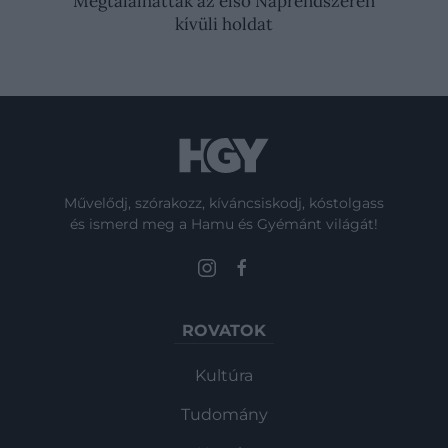
Megtalálhatták az első Naprendszeren
kívüli holdat
Művelődj, szórakozz, kíváncsiskodj, kóstolgass
és ismerd meg a Hamu és Gyémánt világát!
ROVATOK
Kultúra
Tudomány