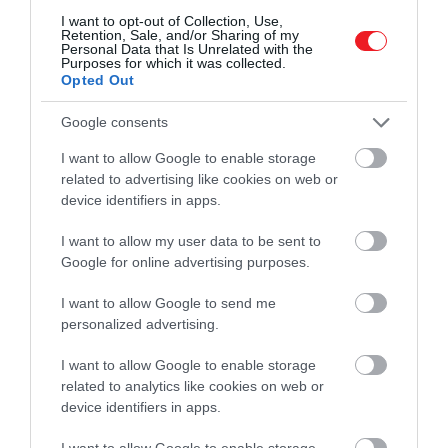
tűz vagy nagyobb zavar esetén pedig riadót fújtak.
I want to opt-out of Collection, Use,
Retention, Sale, and/or Sharing of my
Personal Data that Is Unrelated with the
A
törvények
is tükrözték, mennyivel
Purposes for which it was collected.
Opted Out
veszélyesebbnek tartották az éjszakát. Bizonyos
bűncselekményekért, amennyiben
sötétedés után
Google consents
követték el őket
, súlyosabb büntetés is járt. Ezek a
tettek sokak szemében előre megfontolt
I want to allow Google to enable storage
related to advertising like cookies on web or
rosszindulatot
tükröztek. Hogy ne érje őket
device identifiers in apps.
retorzió,
az emberek erődként zárták magukra
otthonaikat
,
bereteszelték az ajtókat, a
I want to allow my user data to be sent to
tehetősebbek erősebb vasalatokat is használhattak,
Google for online advertising purposes.
az ablakokat pedig spalettákkal védték.
Voltak, akik
a fegyverek erejében hittek:
a nemesek kardot, a
I want to allow Google to send me
parasztok botot, baltát vagy más munkaeszközt
personalized advertising.
tartottak maguknál. A
házőrző kutya
szerepe
I want to allow Google to enable storage
különösen fontos volt, mert ugatása a fekete
related to analytics like cookies on web or
csendben az egyik legjobb riasztórendszernek
device identifiers in apps.
számított. Lefekvés előtt az emberek imában kértek
védelmet a veszélyek, a démonok és a rémálmok
I want to allow Google to enable storage