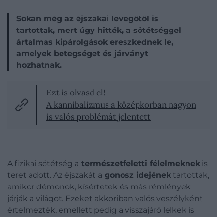
Sokan még az éjszakai levegőtől is
tartottak, mert úgy hitték, a sötétséggel
ártalmas kipárolgások ereszkednek le,
amelyek betegséget és járványt
hozhatnak.
Ezt is olvasd el!
A kannibalizmus a középkorban nagyon
is valós problémát jelentett
A fizikai sötétség a
természetfeletti félelmeknek
is
teret adott. Az éjszakát a
gonosz idejének
tartották,
amikor démonok, kísértetek és más rémlények
járják a világot. Ezeket akkoriban valós veszélyként
értelmezték, emellett pedig a visszajáró lelkek is