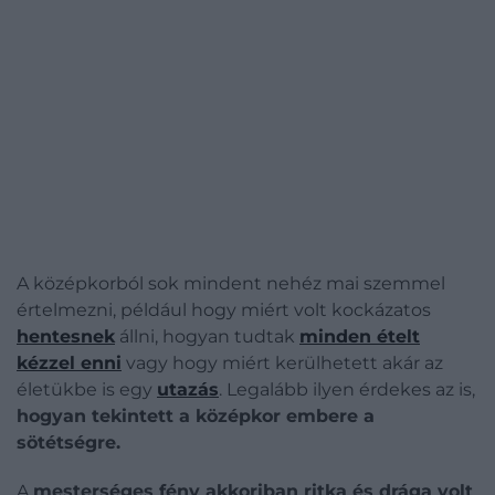
A középkorból sok mindent nehéz mai szemmel
értelmezni, például hogy miért volt kockázatos
hentesnek
állni, hogyan tudtak
minden ételt
kézzel enni
vagy hogy miért kerülhetett akár az
életükbe is egy
utazás
. Legalább ilyen érdekes az is,
hogyan tekintett a középkor embere a
sötétségre.
A
mesterséges fény akkoriban ritka és drága volt
.