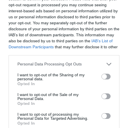
opt-out request is processed you may continue seeing
interest-based ads based on personal information utilized by
Ez is tetszeni fog!
us or personal information disclosed to third parties prior to
Így telt egy év a középkorban – a
your opt-out. You may separately opt-out of the further
vetéstől a téli túlélésig
disclosure of your personal information by third parties on the
IAB’s list of downstream participants. This information may
also be disclosed by us to third parties on the
IAB’s List of
A városfalak, a bezárt kapuk és az esti harangszó
Downstream Participants
that may further disclose it to other
mind azt jelezték, hogy
éjszakára megváltozik a
third parties.
rend
.
Este hét vagy nyolc óra körül
, évszaktól
Please note that this website/app uses one or more Google
függően, kijárási tilalom lépett életbe, ami egyben
Personal Data Processing Opt Outs
services and may gather and store information including but
azt is jelezte, hogy a tüzeket le kell fedni.
Éjjeli
not limited to your visit or usage behaviour. You may click to
I want to opt-out of the Sharing of my
őrség
járta az utcákat, bár hatékonyságuk változó
personal data.
grant or deny consent to Google and its third-party tags to
Opted In
volt.
Olykor lelkiismeretes polgárok látták el ezt a
use your data for below specified purposes in below Google
feladatot, máskor rosszul fizetett, botokkal vagy
consent section.
I want to opt-out of the Sale of my
alabárdokkal felszerelt őrök, akikről nem egyszer azt
Personal Data.
Opted In
jegyezték fel, hogy korruptak voltak, vagy elaludtak
szolgálat közben.
Elsődleges feladatuk az alapvető
I want to opt-out of processing my
Personal Data for Targeted Advertising.
rend fenntartása volt: megállították az idegeneket,
Opted In
ellenőrizték az ajtókat, betartatták a kijárási tilalmat,