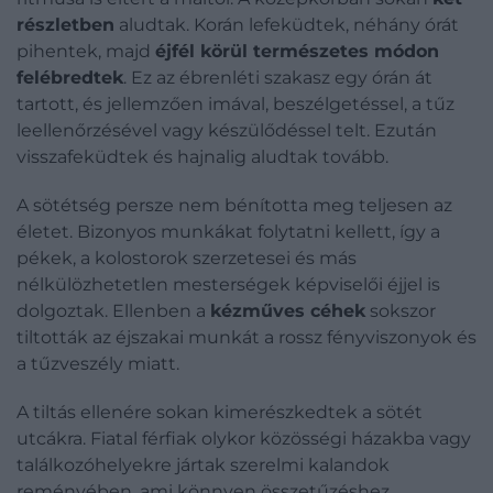
részletben
aludtak. Korán lefeküdtek, néhány órát
pihentek, majd
éjfél körül természetes módon
felébredtek
. Ez az ébrenléti szakasz egy órán át
tartott, és jellemzően imával, beszélgetéssel, a tűz
leellenőrzésével vagy készülődéssel telt. Ezután
visszafeküdtek és hajnalig aludtak tovább.
A sötétség persze nem bénította meg teljesen az
életet. Bizonyos munkákat folytatni kellett, így a
pékek, a kolostorok szerzetesei és más
nélkülözhetetlen mesterségek képviselői éjjel is
dolgoztak. Ellenben a
kézműves céhek
sokszor
tiltották az éjszakai munkát a rossz fényviszonyok és
a tűzveszély miatt.
A tiltás ellenére sokan kimerészkedtek a sötét
utcákra. Fiatal férfiak olykor közösségi házakba vagy
találkozóhelyekre jártak szerelmi kalandok
reményében, ami könnyen összetűzéshez