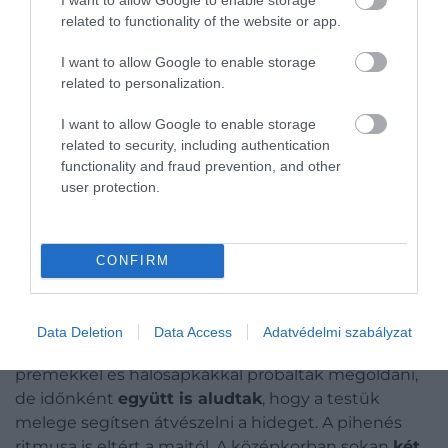
ellen. A legtöbben éjjeli edényt tartottak az ágyuk
related to functionality of the website or app.
mellett, mert nem akartak a sötétben az utcára
I want to allow Google to enable storage
merészkedni.
related to personalization.
I want to allow Google to enable storage
related to security, including authentication
functionality and fraud prevention, and other
user protection.
CONFIRM
A középkori emberek többsége
meztelenül aludt
,
ezért a megfelelő hőmérséklet biztosítása
Data Deletion
Data Access
Adatvédelmi szabályzat
különösen fontos volt. Ezt nehéz takarókkal,
prémekkel és hálósapkákkal próbálták megoldani,
de időnként
együtt is aludtak
, hogy a testük
melege segítsen átvészelni a hideget. A pihenés
ritmusa is eltért a maitól. A középkorban sokan
két