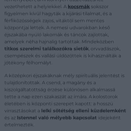
vezethetett a helyiekkel. A
kocsmák
sokszor
figyelmen kívül hagyták a kijárási tilalmat, és a
férfiközösségek zajos, vitáktól sem mentes
központjai lettek. A nemesi udvarokban késő
éjszakába nyúló lakomák és táncok zajlottak,
amelyek néha hajnalig tartottak. Mindeközben
titkos szerelmi találkozókra sietők
, orvvadászok,
csempészek és vallási üldözöttek is kihasználták a
jótékony félhomályt.
A középkori éjszakáknak mély spirituális jelentést is
tulajdonítottak. A csend, a magány és a
kiszolgáltatottság érzése különösen alkalmassá
tette a nap ezen szakaszát az imára. A kolostorok
életében is központi szerepet kapott: a hosszú
virrasztásokat a
lelki sötétség elleni küzdelemként
és az
Istennel való mélyebb kapcsolat
idejeként
értelmezték.