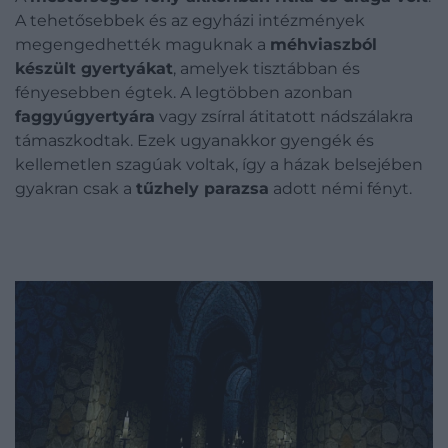
A tehetősebbek és az egyházi intézmények
megengedhették maguknak a
méhviaszból
készült gyertyákat
, amelyek tisztábban és
fényesebben égtek. A legtöbben azonban
faggyúgyertyára
vagy zsírral átitatott nádszálakra
támaszkodtak. Ezek ugyanakkor gyengék és
kellemetlen szagúak voltak, így a házak belsejében
gyakran csak a
tűzhely parazsa
adott némi fényt.