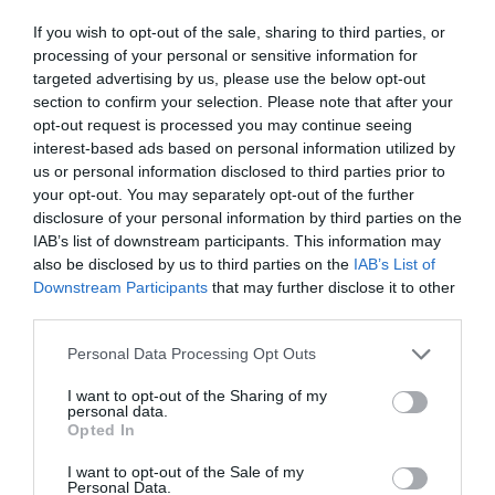
If you wish to opt-out of the sale, sharing to third parties, or
processing of your personal or sensitive information for
targeted advertising by us, please use the below opt-out
section to confirm your selection. Please note that after your
opt-out request is processed you may continue seeing
A testük többi része is alkalmazkodott ehhez az
interest-based ads based on personal information utilized by
extrém helyzethez. A szövetek rugalmasak,
a bőr
us or personal information disclosed to third parties prior to
jelentősen meg tud nyúlni
, így egy nagyobb
your opt-out. You may separately opt-out of the further
zsákmány elfogyasztása után a testük látványosan
disclosure of your personal information by third parties on the
IAB’s list of downstream participants. This information may
kitágul. Az emésztéssel viszont nem sietnek:
egy
also be disclosed by us to third parties on the
IAB’s List of
ilyen étkezés feldolgozása akár hetekig is
Downstream Participants
that may further disclose it to other
eltarthat.
third parties.
Please note that this website/app uses one or more Google
Personal Data Processing Opt Outs
Ez is érdekelhet!
services and may gather and store information including but
Egy ugandai csimpánzcsoport tagjai
not limited to your visit or usage behaviour. You may click to
I want to opt-out of the Sharing of my
personal data.
közt évek óta véres háború zajlik
grant or deny consent to Google and its third-party tags to
Opted In
use your data for below specified purposes in below Google
consent section.
I want to opt-out of the Sale of my
Personal Data.