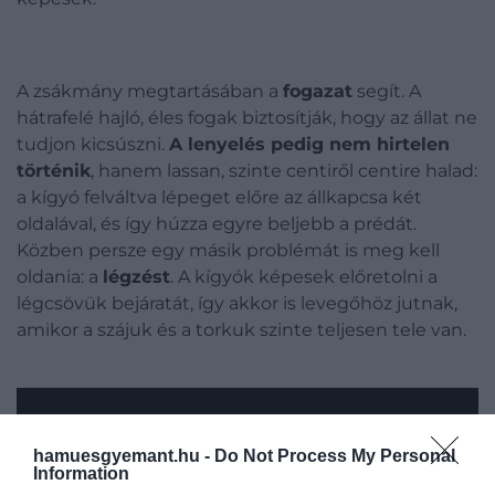
A zsákmány megtartásában a
fogazat
segít. A
hátrafelé hajló, éles fogak biztosítják, hogy az állat ne
tudjon kicsúszni.
A lenyelés pedig nem hirtelen
történik
, hanem lassan, szinte centiről centire halad:
a kígyó felváltva lépeget előre az állkapcsa két
oldalával, és így húzza egyre beljebb a prédát.
Közben persze egy másik problémát is meg kell
oldania: a
légzést
. A kígyók képesek előretolni a
légcsövük bejáratát, így akkor is levegőhöz jutnak,
amikor a szájuk és a torkuk szinte teljesen tele van.
hamuesgyemant.hu -
Do Not Process My Personal
Information