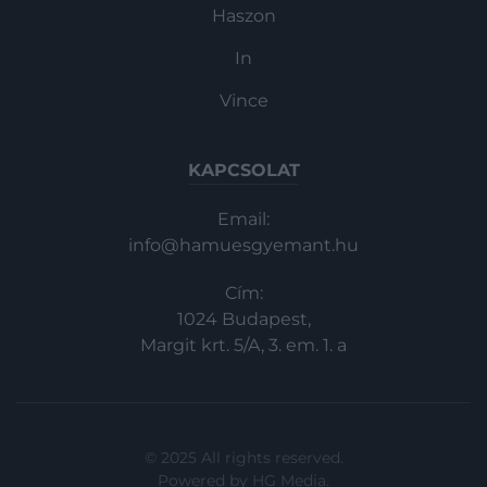
Haszon
In
Vince
KAPCSOLAT
Email:
info@hamuesgyemant.hu
Cím:
1024 Budapest,
Margit krt. 5/A, 3. em. 1. a
© 2025 All rights reserved.
Powered by
HG Media
.