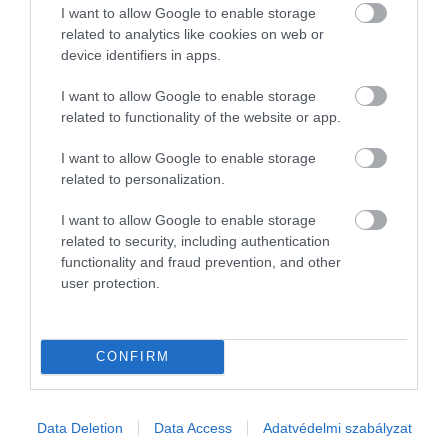
szélsőséges esetben még tovább is képesek
I want to allow Google to enable storage
táplálék nélkül élni. Nem minden kígyó követi
related to analytics like cookies on web or
azonban ugyanazt a stratégiát. Az afrikai tojásfaló
device identifiers in apps.
kígyók például egész madártojásokat nyelnek le,
I want to allow Google to enable storage
majd a nyelőcsövükben lévő, befelé álló
related to functionality of the website or app.
csigolyatüskékkel törik fel a héjat. Más fajok inkább
kisebb részekre bontják a zsákmányt, vagy csak
I want to allow Google to enable storage
annak bizonyos részeit fogyasztják el.
related to personalization.
I want to allow Google to enable storage
Olvasd el ezt is!
related to security, including authentication
functionality and fraud prevention, and other
Létezik egy farkasfaj, amely órákon át
user protection.
képes halászni a tengerben úszkálva
Először készült videó arról, ahogy
ámbráscetek viaskodnak egymással
CONFIRM
Végre kiderült: a dinoszauruszok így
keltették a tojásaikat
Data Deletion
Data Access
Adatvédelmi szabályzat