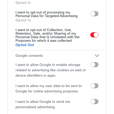
Opted In
A legkülönösebb megoldás azonban az, ahogyan a
zsákmány megtalálja a helyét a testben. Egyes
I want to opt-out of processing my
Personal Data for Targeted Advertising.
fajok, például a
királysiklók
, amikor már nincs több
Opted In
hely a gyomorban, a gerincüket hullámzó,
I want to opt-out of Collection, Use,
cikkcakkos formába rendezik. A zsákmány így nem
Retention, Sale, and/or Sharing of my
egyenes vonalban halad végig a testükben, hanem
Personal Data that Is Unrelated with the
Purposes for which it was collected.
megtörve, ami lehetővé teszi, hogy a valós
Opted Out
méreténél kisebb helyen is elférjen.
Google consents
Figyelmedbe ajánljuk!
I want to allow Google to enable storage
Egy új felfedezés szerint a kutyák már 16
related to advertising like cookies on web or
ezer éve a legjobb barátaink
device identifiers in apps.
I want to allow my user data to be sent to
Az
emésztőrendszerük
is rendkívül hatékony.
Google for online advertising purposes.
Képesek a csontokat is lebontani, így a zsákmány
I want to allow Google to send me
szinte teljes egészében hasznosul. Ez az oka annak
personalized advertising.
is, hogy egy nagyobb étkezés után akár hónapokig,