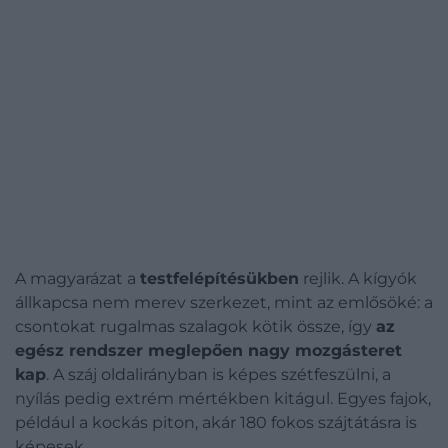
A magyarázat a
testfelépítésükben
rejlik. A kígyók
állkapcsa nem merev szerkezet, mint az emlősöké: a
csontokat rugalmas szalagok kötik össze, így
az
egész rendszer meglepően nagy mozgásteret
kap
. A száj oldalirányban is képes szétfeszülni, a
nyílás pedig extrém mértékben kitágul. Egyes fajok,
például a kockás piton, akár 180 fokos szájtátásra is
képesek.