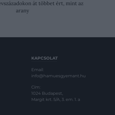
évszázadokon át többet ért, mint az
arany
KAPCSOLAT
Email:
info@hamuesgyemant.hu
Cím:
1024 Budapest,
Margit krt. 5/A, 3. em. 1. a