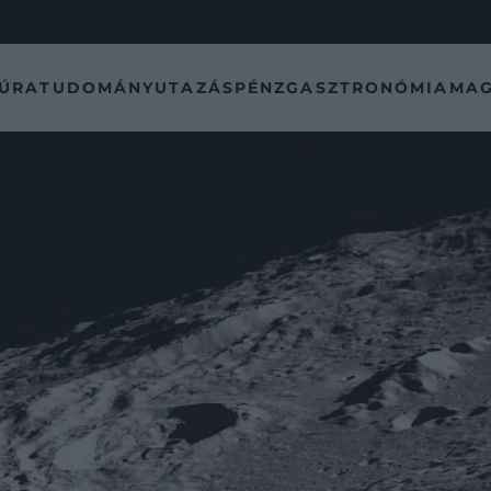
TÚRA
TUDOMÁNY
UTAZÁS
PÉNZ
GASZTRONÓMIA
MAG