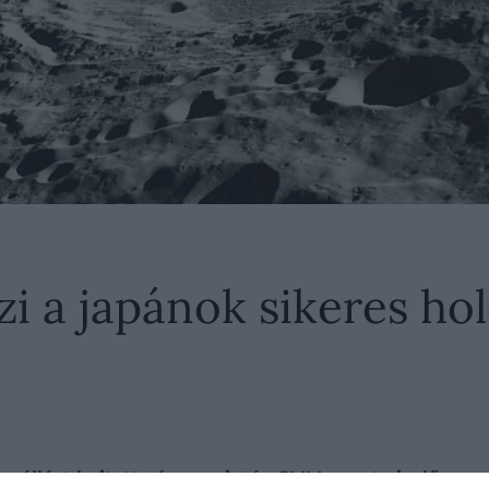
i a japánok sikeres hol
 szállást hajtott végre, miután SLIM nevet viselő s