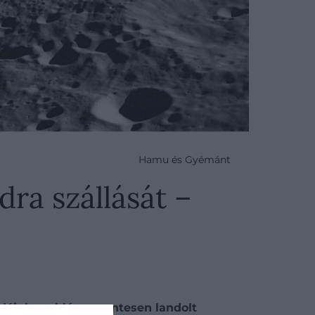
Hamu és Gyémánt
dra szállását –
zondájuk problémamentesen landolt