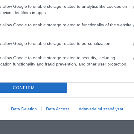
o allow Google to enable storage related to analytics like cookies on
uk, hogy nem volt sikeres a küldetés, a SLIM a fő célját
evice identifiers in apps.
ndult a Holdra, hogy megmutassa, milyen hihetetlen ponto
o allow Google to enable storage related to functionality of the website
00 méteres körzetébe hajtsák végre a landolást. A jelenl
o allow Google to enable storage related to personalization.
kezniük.
o allow Google to enable storage related to security, including
rható leszállóhelye egy húsz kilométerszer öt kilométeres 
cation functionality and fraud prevention, and other user protection.
 függ attól, hogy a szonda még mennyi energiát tud sze
CONFIRM
CSILLAGÁSZAT
MISSZIÓ
EXPEDÍCIÓ
N
Data Deletion
Data Access
Adatvédelmi szabályzat