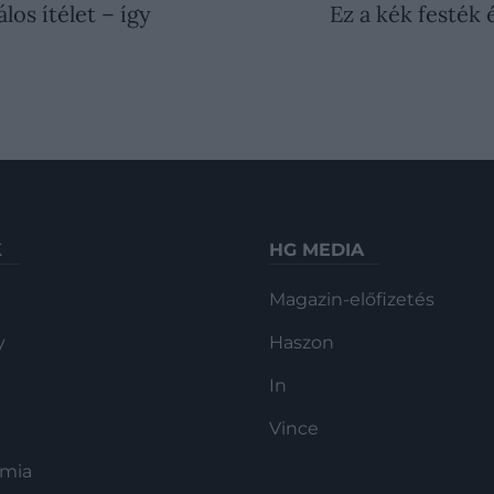
os ítélet – így
Ez a kék festék 
K
HG MEDIA
Magazin-előfizetés
y
Haszon
In
Vince
ómia