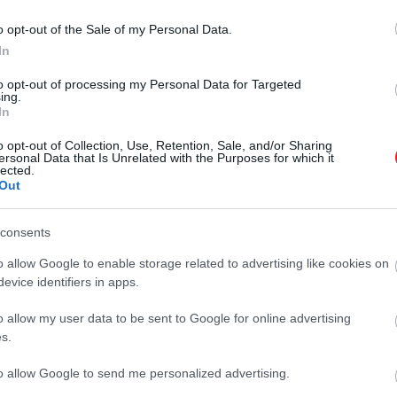
kitűzött holdprogramja
o opt-out of the Sale of my Personal Data.
In
to opt-out of processing my Personal Data for Targeted
ing.
yanították, hogy valami furcsa dolog történhetett leszál
In
tték. A rejtélyt végül az egyik miniholdjáró által készült
o opt-out of Collection, Use, Retention, Sale, and/or Sharing
ersonal Data that Is Unrelated with the Purposes for which it
ba a napfény energiáját.
lected.
Out
módba helyezték
, amíg a két kis robot körbe nem járja 
consents
det, a napfény dőlésszögének változása még ebben a hely
o allow Google to enable storage related to advertising like cookies on
evice identifiers in apps.
sei szerint
a napelemek jelenleg nyugat felé néznek.
o allow my user data to be sent to Google for online advertising
s.
szanak, hogy lehetővé tegyék a világűrben való életet
to allow Google to send me personalized advertising.