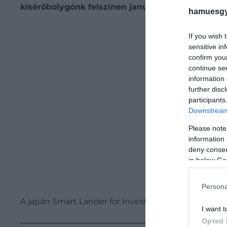
kísérőbolygónk felszínen január 19-én. És bár az
hamuesgy
Be
If you wish 
sensitive in
confirm you
continue se
information 
further disc
participants
Downstream 
Please note
information 
deny consent
in below Go
Persona
A japán Smart Lander for Investigating Moon (SLIM) j
I want t
Opted 