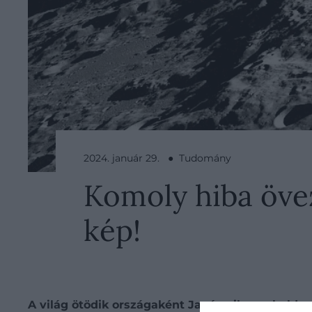
2024. január 29. ● Tudomány
Komoly hiba övez
kép!
A világ ötödik országaként Japán sikeres holdra