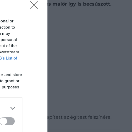
űreszköze, egy súlyos malőr így is becsúszott.
Keresőben
sonal or
ection to
ou may
 personal
out of the
 downstream
B’s List of
er and store
to grant or
ed purposes
t kis holdjárót telepített az égitest felszínére.