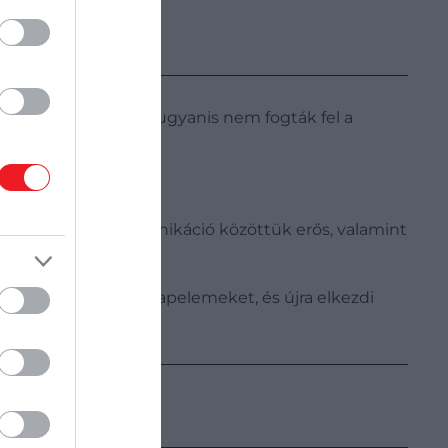
láskor, a napelemek ugyanis nem fogták fel a
 kép fejtette meg.
a környéket. A kommunikáció közöttük erős, valamint
zetben is eléri a napelemeket, és újra elkezdi