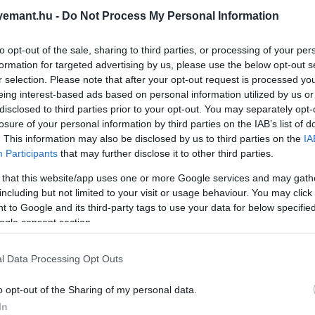
 előre kiszámolt érkezési pozíciót tartotta a japánok 
emant.hu -
Do Not Process My Personal Information
állíthatod oldalunkat preferált forrásként a Google 
to opt-out of the sale, sharing to third parties, or processing of your per
formation for targeted advertising by us, please use the below opt-out s
r selection. Please note that after your opt-out request is processed y
eing interest-based ads based on personal information utilized by us or
disclosed to third parties prior to your opt-out. You may separately opt-
losure of your personal information by third parties on the IAB’s list of
. This information may also be disclosed by us to third parties on the
IA
Participants
that may further disclose it to other third parties.
 that this website/app uses one or more Google services and may gath
including but not limited to your visit or usage behaviour. You may click 
 to Google and its third-party tags to use your data for below specifi
ogle consent section.
l Data Processing Opt Outs
anuár 19-én, pénteken sikeresen leszállt a Holdra, majd ké
o opt-out of the Sharing of my personal data.
In