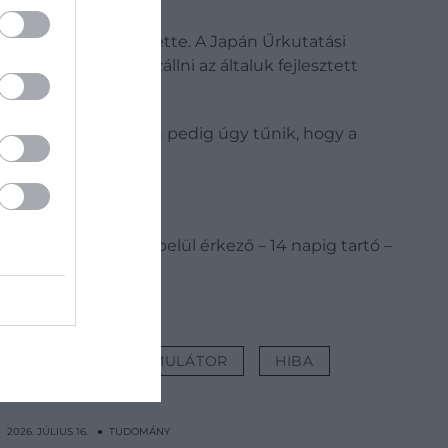
 már így is teljesítette. A Japán Űrkutatási
ssággal képes leszállni az általuk fejlesztett
egi adatsorok alapján pedig úgy tűnik, hogy a
ellipszis volt.
rezni a pár napon belül érkező – 14 napig tartó –
APELEM
AKKUMULÁTOR
HIBA
2026. JÚLIUS 16. ● TUDOMÁNY