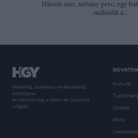
Három szer, néhány perc, egy halál
működik a…
ROVATO
Kultúra
Művelődj, szórakozz, kíváncsiskodj,
kóstolgass
Tudomán
és ismerd meg a Hamu és Gyémánt
világát!
Utazás
Pénz
Gasztron