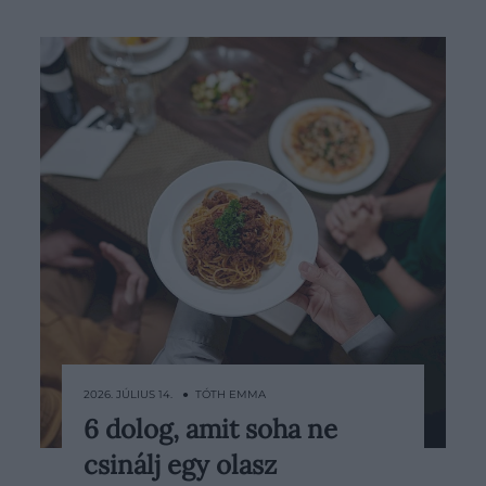
2026. JÚLIUS 14. ● TÓTH EMMA
6 dolog, amit soha ne
Olaszországban az étkezés köré igazi
csinálj egy olasz
rituálé épül, amelynek minden