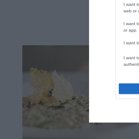
I want t
web or d
I want t
or app.
I want t
I want t
authenti