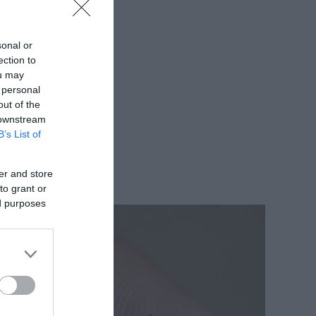
sonal or
ection to
ou may
 personal
out of the
 downstream
B’s List of
er and store
to grant or
ed purposes