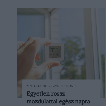
2026. JÚLIUS 30. ● HAMU ÉS GYÉMÁNT
Egyetlen rossz
A hőhullám idején pillanatok alatt
mozdulattal egész napra
felmelegszik a lakás, különösen