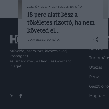
2026. JÚNIUS 4. ● OLÁH-BEBESI BORBÁLA
18 perc alatt kész a
A rizottó körül rengeteg konyhai
tökéletes rizottó, ha nem
mítosz kering, pedig a tökéletes
állag otthon sem elérhetetlen.
követed el…
Csupán néhány apró döntésen
ROVATO
OLÁH-BEBESI BORBÁLA
múlik, hogy a rizs lágyan krémes
lesz-e, vagy nehéz, ragacsos
Kultúra
Művelődj, szórakozz, kíváncsiskodj,
masszává válik.
kóstolgass
Tudomán
és ismerd meg a Hamu és Gyémánt
világát!
Utazás
Pénz
Gasztron
Magazin