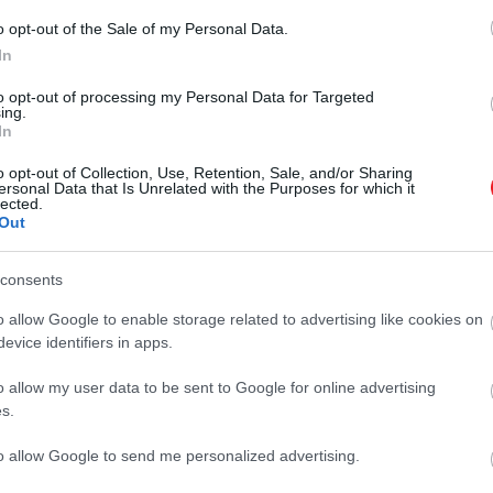
A tökéletes lecsó titka
A nyár szinte elképzelhetetlen lecsó
o opt-out of the Sale of my Personal Data.
nem bonyolult, mégis
nélkül: kevés olyan étel van, amely
In
ennyire egyszerű alapanyagokból
sokan elrontják
készül, mégis elválaszthatatlan a
to opt-out of processing my Personal Data for Targeted
ing.
HAMU ÉS GYÉMÁNT
szezontól. Paprika, paradicsom,
In
hagyma, egy kevés fűszer és némi
o opt-out of Collection, Use, Retention, Sale, and/or Sharing
türelem kell hozzá, a végeredmény
ersonal Data that Is Unrelated with the Purposes for which it
pedig lehet könnyű…
lected.
Out
consents
o allow Google to enable storage related to advertising like cookies on
evice identifiers in apps.
o allow my user data to be sent to Google for online advertising
s.
to allow Google to send me personalized advertising.