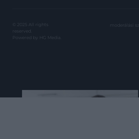
© 2025 All rights
moderálási s
reserved.
Powered by
HG Media
.