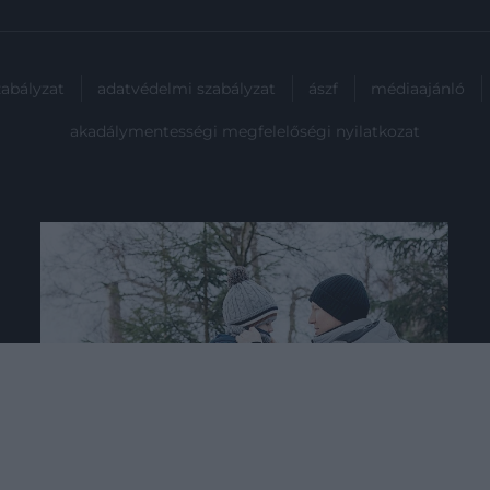
zabályzat
adatvédelmi szabályzat
ászf
médiaajánló
akadálymentességi megfelelőségi nyilatkozat