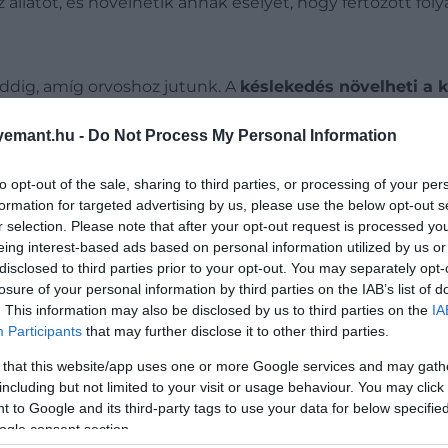
z állatot, és növelhetik annak esélyét, hogy fertőzött fol
ddig, amíg orvoshoz jutunk. A
késlekedés növelheti a k
szkodott állatot minél hamarabb, határozott mozdulattal t
zínéhez
a lehető legközelebb
kell megfogni, majd
egye
emant.hu -
Do Not Process My Personal Information
n nem ajánlott, mert így a szájszerv egy része a bőrben
to opt-out of the sale, sharing to third parties, or processing of your per
formation for targeted advertising by us, please use the below opt-out s
r selection. Please note that after your opt-out request is processed y
eing interest-based ads based on personal information utilized by us or
disclosed to third parties prior to your opt-out. You may separately opt-
losure of your personal information by third parties on the IAB’s list of
. This information may also be disclosed by us to third parties on the
IA
Participants
that may further disclose it to other third parties.
 that this website/app uses one or more Google services and may gath
including but not limited to your visit or usage behaviour. You may click 
 to Google and its third-party tags to use your data for below specifi
ogle consent section.
 piszkálni a sebet,
írja
a CDC. Amennyiben a bennmaradt