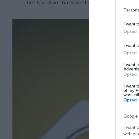
lehet távolítani, ha viszont nem jön ki egyszer
Persona
I want t
Opted 
I want t
Opted 
I want 
Advertis
Opted 
I want t
of my P
was col
Opted 
Google 
I want t
web or d