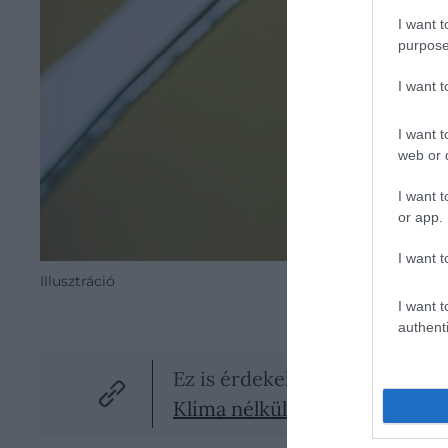
I want t
purpose
I want 
I want t
web or d
I want t
or app.
I want t
Illusztráció
I want t
authenti
Ez is érdekelhet!
Klíma nélkül is lehet hűvösebb