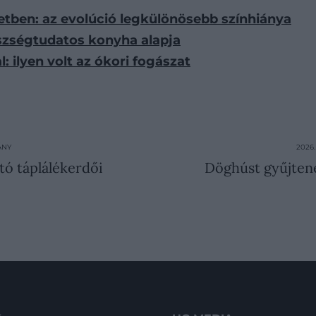
tben: az evolúció legkülönösebb színhiánya
szségtudatos konyha alapja
: ilyen volt az ókori fogászat
ÁNY
2026
rtó táplálékerdői
Döghúst gyűjtene