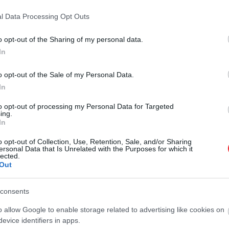
űen,
érdemes egyszerűen békén hagyni
: a bőr gyógyulá
l Data Processing Opt Outs
o opt-out of the Sharing of my personal data.
In
o opt-out of the Sale of my Personal Data.
In
to opt-out of processing my Personal Data for Targeted
ing.
In
o opt-out of Collection, Use, Retention, Sale, and/or Sharing
ersonal Data that Is Unrelated with the Purposes for which it
lected.
Out
consents
o allow Google to enable storage related to advertising like cookies on
evice identifiers in apps.