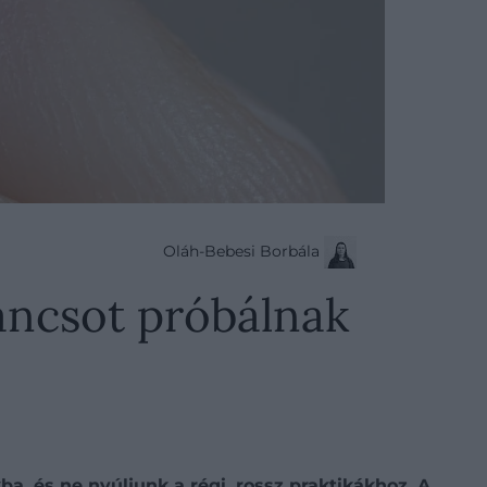
Oláh-Bebesi Borbála
lancsot próbálnak
a, és ne nyúljunk a régi, rossz praktikákhoz. A