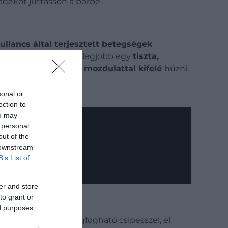
yadékot juttasson a bőrbe.
ullancs által terjesztett betegségek
ávolítsuk el. Ehhez a legjobb egy
tiszta,
nletes, magabiztos mozdulattal kifelé
húzni.
 maradhat.
sonal or
ection to
ou may
 personal
out of the
 downstream
B’s List of
er and store
to grant or
ed purposes
 rész könnyen megfogható csipesszel, el