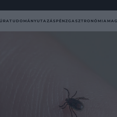
TÚRA
TUDOMÁNY
UTAZÁS
PÉNZ
GASZTRONÓMIA
MAG