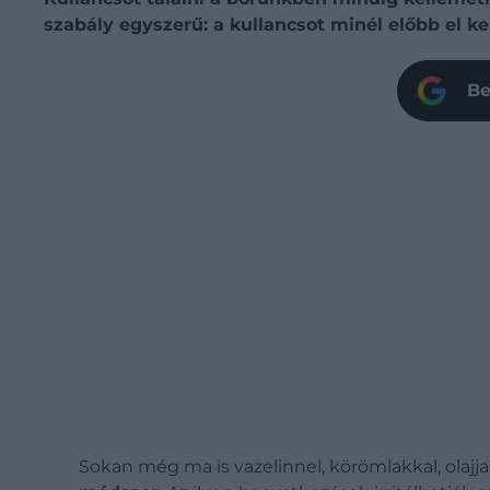
szabály egyszerű: a kullancsot minél előbb el k
Be
Sokan még ma is vazelinnel, körömlakkal, olajjal