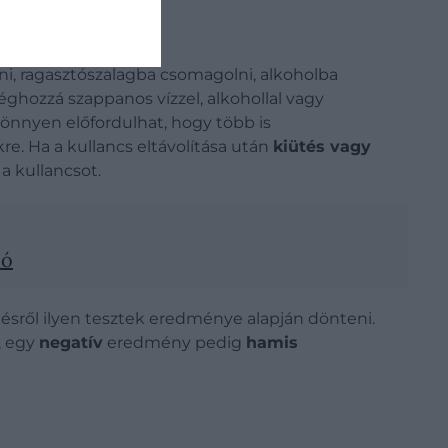
ni, ragasztószalagba csomagolni, alkoholba
ghozzá szappanos vízzel, alkohollal vagy
könnyen előfordulhat, hogy több is
. Ha a kullancs eltávolítása után
kiütés vagy
 a kullancsot.
eó
ésről ilyen tesztek eredménye alapján dönteni.
, egy
negatív
eredmény pedig
hamis