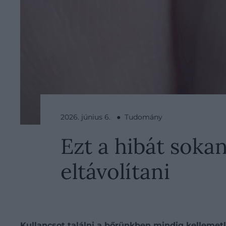
2026. június 6. ● Tudomány
Ezt a hibát soka
eltávolítani
Kullancsot találni a bőrünkben mindig kellemetl