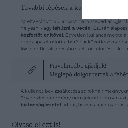
További lépések a kullancs eltávolítá
Az eltávolított kullancsot nem szabad az ujja
helyezni vagy
lehúzni a vécén.
Ezután alapos
kézfertőtlenítővel
. Egyetlen kullancs megtalá
megkapaszkodott a bőrön. A következő napokban
láz
jelentkezik, orvoshoz kell fordulni, és el kel
Figyelmedbe ajánljuk!
Meglepő dolgot tettek a fehé
A kullancs bevizsgáltatása sokaknak megnyugta
Egy pozitív eredmény nem jelenti biztosan az
biztonságérzetet
adhat, hiszen akár egy másik
Olvasd el ezt is!