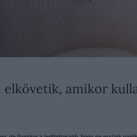
n elkövetik, amikor kul
en, de ilyenkor a legfontosabb, hogy ne essünk pánikb