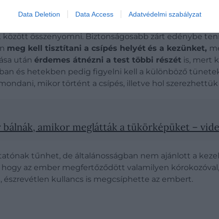
sánál
Data Deletion
Data Access
Adatvédelmi szabályzat
ink között összenyomni. Biztonságosabb zárt edénybe ten
an
meg kell tisztítani a csípés helyét
és a kezünket,
mé
lása után
érdemes átnézni a test többi részét
is, mert 
 és hetekben pedig figyelni kell a különböző tünetekre
l mondani, mikor történt a csípés, illetve hol szerezhettük
r bálnák, amikor meglátták a tükörképüket – vid
tónak tűnhet, de általánosságban nem ajánlott a kezel
t, hogy az ember megfertőződött valamilyen kórokozóval
, észrevétlen kullancs is megcsíphette az embert.