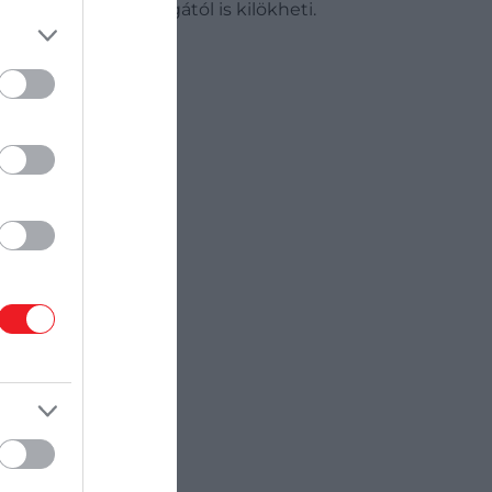
s közben idővel magától is kilökheti.