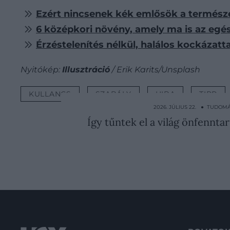
Ezért nincsenek kék emlősök a természe
6 középkori növény, amely ma is az egé
Érzéstelenítés nélkül, halálos kockázattal
Nyitókép:
Illusztráció
/ Erik Karits/Unsplash
KULLANCS
SZABÁLY
HIBA
TIPP
2026. JÚLIUS 22. ● TUDOM
Így tűntek el a világ önfennta