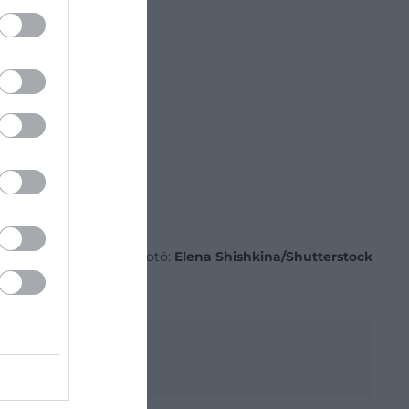
Fotó:
Elena Shishkina/Shutterstock