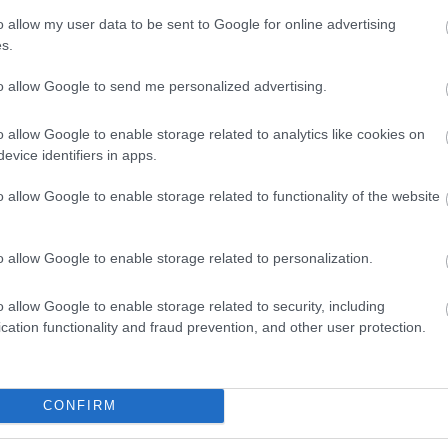
o allow my user data to be sent to Google for online advertising
s.
to allow Google to send me personalized advertising.
o allow Google to enable storage related to analytics like cookies on
evice identifiers in apps.
o allow Google to enable storage related to functionality of the website
o allow Google to enable storage related to personalization.
o allow Google to enable storage related to security, including
cation functionality and fraud prevention, and other user protection.
 a lakás, ha erre a 6 dologra figyelünk
CONFIRM