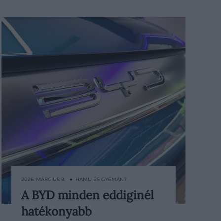
2026. MÁRCIUS 9. ● HAMU ÉS GYÉMÁNT
A BYD minden eddiginél
A kínai BYD újgenerációs
hatékonyabb
elektromosautó-akkumulátort