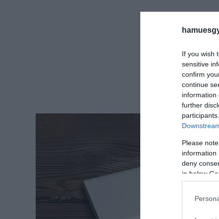
hamuesgy
If you wish 
sensitive in
confirm you
continue se
information 
further disc
participants
Downstream 
Please note
information 
deny consent
in below Go
Persona