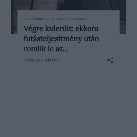
2026. ÁPRILIS 12. ● HAMU ÉS GYÉMÁNT
Végre kiderült: ekkora
Sokáig tartotta magát az a
futásteljesítmény után
vélekedés, hogy az elektromos
autók viszonylag gyorsan veszítenek
romlik le az…
teljesítményükből, ám egy friss
HAMU ÉS GYÉMÁNT
kutatás mást állít. A vizsgálat szerint
a hatótáv csökkenése jó ideig alig
érzékelhető, egy bizonyos pont után
viszont…