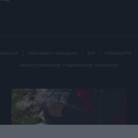
zabályzat
adatvédelmi szabályzat
ászf
médiaajánló
akadálymentességi megfelelőségi nyilatkozat