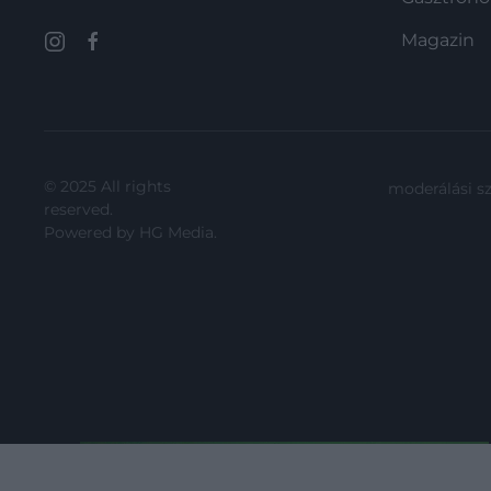
kívánt gépjármű…
Magazin
© 2025 All rights
moderálási s
reserved.
Powered by
HG Media
.