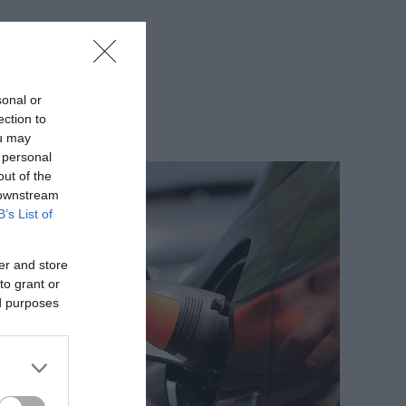
sonal or
ection to
ou may
 personal
out of the
 downstream
B’s List of
er and store
to grant or
ed purposes