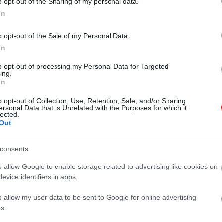
o opt-out of the Sharing of my personal data.
In
o opt-out of the Sale of my Personal Data.
In
to opt-out of processing my Personal Data for Targeted
ing.
2025. JÚLIUS 11. ● HAMU ÉS GYÉMÁNT
In
Ez az új akkumulátor
Egy nemzetközi kutatás szerint a
o opt-out of Collection, Use, Retention, Sale, and/or Sharing
teljesen megváltoztathatja
lítium–kén akkumulátorok (LSB)
ersonal Data that Is Unrelated with the Purposes for which it
lected.
végre áttörhetik a lítiumionos
a…
Out
technológia korlátait: gyorsabban
HAMU ÉS GYÉMÁNT
tölthetők, nagyobb a
consents
teljesítményük, és
biztonságosabbak is.
o allow Google to enable storage related to advertising like cookies on
evice identifiers in apps.
o allow my user data to be sent to Google for online advertising
s.