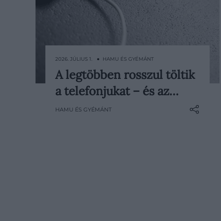
2026. JÚLIUS 1. ● HAMU ÉS GYÉMÁNT
A legtöbben rosszul töltik
Este rádugjuk a töltőre, reggel 100
a telefonjukat – és az…
százalékon levesszük, napközben
pedig sokszor csak akkor kapunk
HAMU ÉS GYÉMÁNT
észbe, amikor a telefon már az
utolsó százalékokon kapaszkodik.
Ismerős rutin, amivel azonban
szépen lassan tönkretehetjük az
akkut. A mai mobilokban dolgozó…