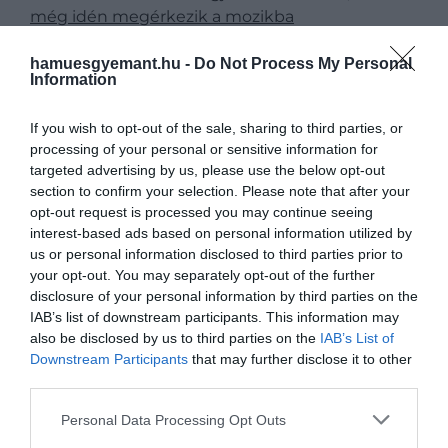
még idén megérkezik a mozikba
hamuesgyemant.hu -
Do Not Process My Personal
Information
​Sala Montjuic, Barcelona
If you wish to opt-out of the sale, sharing to third parties, or
processing of your personal or sensitive information for
A barcelonaiak koncertekkel és minden idők
targeted advertising by us, please use the below opt-out
legjobb filmjeivel köszöntik a nyarat a Sala Montjuic
section to confirm your selection. Please note that after your
nevű szabadtéri fesztiválon, amelyet minden évben
opt-out request is processed you may continue seeing
a Montjuic-kastély falai között rendeznek meg. Az
interest-based ads based on personal information utilized by
élőzene és a klasszikus alkotások kombinációja
us or personal information disclosed to third parties prior to
nyugodt, családias légkört teremt, erre pedig a
your opt-out. You may separately opt-out of the further
disclosure of your personal information by third parties on the
piknik-hangulat is rádob egy lapáttal.
IAB’s list of downstream participants. This information may
also be disclosed by us to third parties on the
IAB’s List of
​Locarnói Nemzetközi Filmfesztivál
Downstream Participants
that may further disclose it to other
third parties.
Please note that this website/app uses one or more Google
Personal Data Processing Opt Outs
services and may gather and store information including but