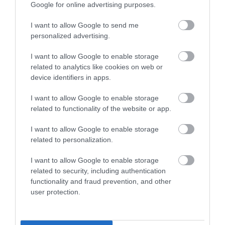
Google for online advertising purposes.
kiemelkedően modern hangrendszer. Persze néha
azért így is átvándorol az ember figyelme a
I want to allow Google to send me
széksorok körül álló gyönyörű épületekre.
personalized advertising.
I want to allow Google to enable storage
related to analytics like cookies on web or
Ajánljuk figyelmedbe!
Sírjunk vagy nevessünk?
device identifiers in apps.
5 zseniális fekete komédia a filmvásznon
I want to allow Google to enable storage
related to functionality of the website or app.
I want to allow Google to enable storage
​Pluk de Nacht, Amszterdam
related to personalization.
Az Amszterdamban minden nyáron megrendezett
I want to allow Google to enable storage
Pluk de Nacht Hollandia legnagyobb szabadtéri
related to security, including authentication
filmfesztiválja. A hatalmas vászon idilli helyen, a
functionality and fraud prevention, and other
user protection.
Stenen Hoofd mólónál áll, a program pedig
jellemzően a kísérleti rövidfilmek és a kiadatlan
független alkotások meglepő keveréke.