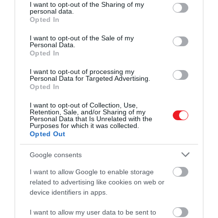
not limited to your visit or usage behaviour. You may click to
I want to opt-out of the Sharing of my
personal data.
grant or deny consent to Google and its third-party tags to
Opted In
use your data for below specified purposes in below Google
consent section.
I want to opt-out of the Sale of my
Personal Data.
Opted In
I want to opt-out of processing my
Personal Data for Targeted Advertising.
Opted In
I want to opt-out of Collection, Use,
Retention, Sale, and/or Sharing of my
Personal Data that Is Unrelated with the
Fotó:
Shutterstock
Purposes for which it was collected.
Opted Out
A világhírű Locarnói Filmfesztivál ideje alatt a svájci
Google consents
város Piazza Grande nevű tere minden év
augusztusában Európa legnagyobb szabadtéri
I want to allow Google to enable storage
mozijává változik át. Összesen 8000 vendég
related to advertising like cookies on web or
élvezheti itt egyszerre a legfrissebb
device identifiers in apps.
versenyfilmeket, az elmélyülésben pedig
I want to allow my user data to be sent to
rengeteget segít a hatalmas vászon és a