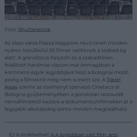
Fotó:
Shutterstock
Az olasz város Piazza Maggiore nevű terén minden
nyáron körülbelül 50 filmet vetítenek a szabad ég
alatt. A grandiózus helyszín és a szabadtéren
felállított hatalmas vászon már önmagában a
kontinens egyik legjobbjává teszi a bolognai mozit,
pedig a filmekről még nem is esett szó. A
Travel
Away
szerint az eseményt szervező Cineteca di
Bologna gyűjteményében a gondosan restaurált
némafilmektől kezdve a dokumentumfilmeken át a
legújabb alkotásokig szinte minden megtalálható.
Ez is érdekelhet!
A 4 legjobban várt film, ami