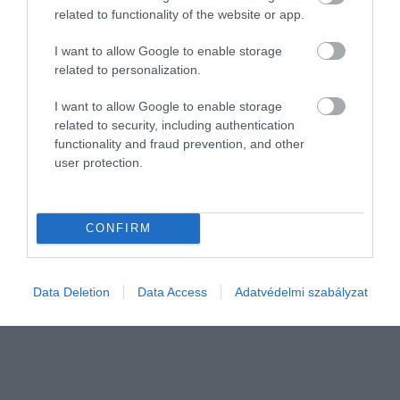
related to functionality of the website or app.
2025. ÁPRILIS 28. ● HAMU ÉS GYÉMÁNT
I want to allow Google to enable storage
6 Netflix-dokumentumfilm,
related to personalization.
A tavasz az új kezdet ideje, így tökéletes
ami felkavar és elgondolkodtat
alkalom arra, hogy belevágjunk egy új
I want to allow Google to enable storage
related to security, including authentication
Netflix-dokumentumfilmbe. Ennek a
HAMU ÉS GYÉMÁNT
functionality and fraud prevention, and other
műfajnak a világa már régen nem csak
user protection.
száraz ismeretterjesztésről szól: megrázó
eseményeket mesél el, addig ismeretlen
kultúrákat fedez fel és tanítva szórakoztat
CONFIRM
– a szó legnemesebb…
Data Deletion
Data Access
Adatvédelmi szabályzat