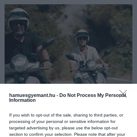
hamuesgyemant.hu -
Do Not Process My Personal
Information
If you wish to opt-out of the sale, sharing to third parties, or
2025. MÁJUS 28. ● HAMU ÉS GYÉMÁNT
processing of your personal or sensitive information for
A BBC Earth májusi
targeted advertising by us, please use the below opt-out
Paddy McGuinness (aki a Bepillantás a
section to confirm your selection. Please note that after your