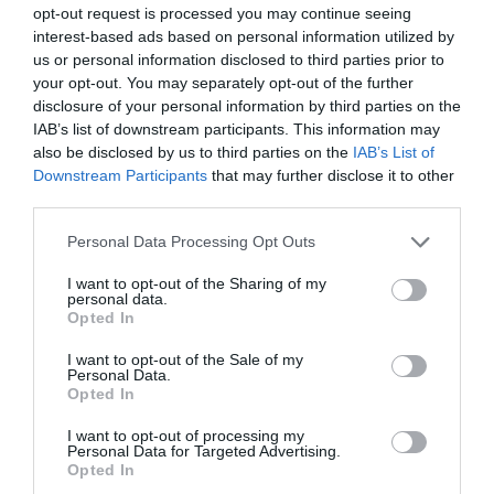
premiersorozata a hosszú élet
gyárak világába című sorozatból is ismerős
opt-out request is processed you may continue seeing
lehet) és a Chris Harris Európát körbejárva
titkát…
interest-based ads based on personal information utilized by
us or personal information disclosed to third parties prior to
kutatja a világ legegészségesebb,
your opt-out. You may separately opt-out of the further
HAMU ÉS GYÉMÁNT
legboldogabb és legtovább élő népeit a
disclosure of your personal information by third parties on the
BBC Earth legújabb, 3 részes sorozatában.
IAB’s list of downstream participants. This information may
Sőt ha már hosszú és jelentőségteljes
also be disclosed by us to third parties on the
IAB’s List of
életről beszélünk:
Downstream Participants
that may further disclose it to other
third parties.
Please note that this website/app uses one or more Google
Personal Data Processing Opt Outs
services and may gather and store information including but
not limited to your visit or usage behaviour. You may click to
I want to opt-out of the Sharing of my
personal data.
grant or deny consent to Google and its third-party tags to
Opted In
use your data for below specified purposes in below Google
consent section.
I want to opt-out of the Sale of my
Personal Data.
Opted In
I want to opt-out of processing my
Personal Data for Targeted Advertising.
Opted In