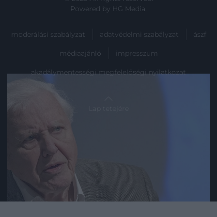
Powered by
HG Media
.
moderálási szabályzat
adatvédelmi szabályzat
ászf
médiaajánló
impresszum
akadálymentességi megfelelőségi nyilatkozat
Lap tetejére