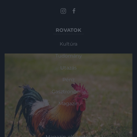
ROVATOK
Kultúra
Tudomány
Utazás
Pénz
Gasztronómia
Magazin
HG MEDIA
Magazin-előfizetés