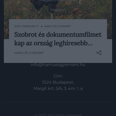
Haszon
In
2025. FEBRUÁR 17. ● HAMU ÉS GYÉMÁNT
Vince
Szobrot és dokumentumfilmet
A tavaly elpusztult kakas az elmúlt évek
kap az ország leghíresebb…
során leginkább furfangos szökéseivel és
KAPCSOLAT
harcias természetével hívta fel magára
HAMU ÉS GYÉMÁNT
nemcsak a békéscsabaiak, de az egész
Email:
ország figyelmét. Emlékére városában
info@hamuesgyemant.hu
szobrot terveznek állítani, sőt egy holland
filmes stáb dokumentumfilmet is
Cím:
készítene a különleges…
1024 Budapest,
Margit krt. 5/A, 3. em. 1. a
© 2025 All rights reserved.