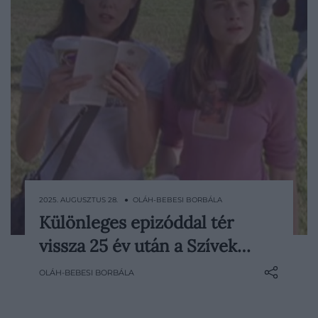
2025. AUGUSZTUS 28. ● OLÁH-BEBESI BORBÁLA
Különleges epizóddal tér
A Szívek szállodája (Gilmore Girls) szereplői
vissza 25 év után a Szívek…
és alkotói visszatérnek Stars Hollow
városába egy új dokumentumfilm erejéig,
OLÁH-BEBESI BORBÁLA
amely a sorozat indulásának 25.
évfordulóját ünnepli.