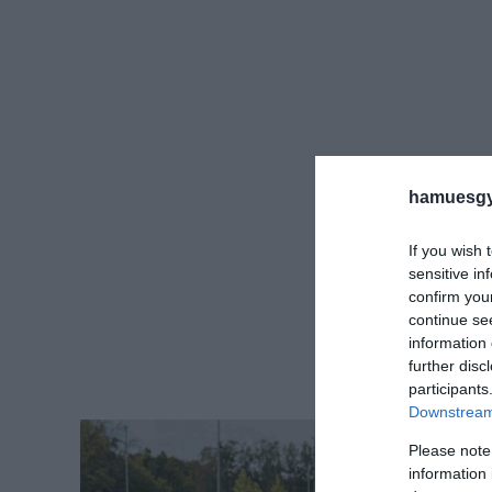
hamuesgy
If you wish 
sensitive in
confirm you
continue se
information 
further disc
participants
Downstream 
Please note
information 