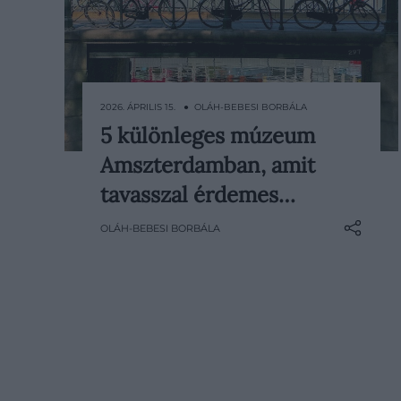
2026. ÁPRILIS 15. ● OLÁH-BEBESI BORBÁLA
5 különleges múzeum
Amszterdam tavasszal különösen
Amszterdamban, amit
vonzó: a csatornák mentén nyíló
virágok, a parkokban hullámzó
tavasszal érdemes…
tulipánok és a szinte tapintható
OLÁH-BEBESI BORBÁLA
szabadságérzet miatt ilyenkor a
város az utcára hív. Egy idő után
azonban jólesik megállni, és a
kulturális oldalát is…