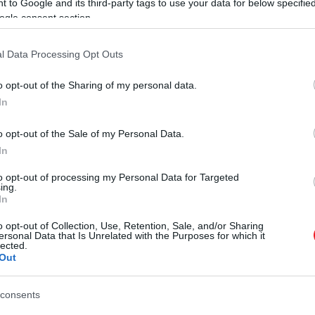
 to Google and its third-party tags to use your data for below specifi
ogle consent section.
l Data Processing Opt Outs
2025. SZEPTEMBER 29. ● HAMU ÉS GYÉMÁNT
o opt-out of the Sharing of my personal data.
Hiába panaszkodnak a
In
Bár a holland főváros sokak számára
helyiek, Amszterdamot
korábban a szabadság szimbóluma
o opt-out of the Sale of my Personal Data.
volt, egyre többen tekintenek a
felemészti a…
In
helyre túlzsúfolt és zajos káoszként.
to opt-out of processing my Personal Data for Targeted
HAMU ÉS GYÉMÁNT
Bár a városi tanács számos
ing.
intézkedést ígért, az ott élő lakosság
In
szerint az eredmények alig
o opt-out of Collection, Use, Retention, Sale, and/or Sharing
érzékelhetők, ezért most a
ersonal Data that Is Unrelated with the Purposes for which it
lected.
bíróságon keresik a megoldást.
Out
consents