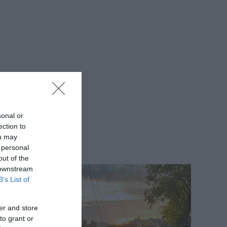
sonal or
ection to
ou may
 personal
out of the
 downstream
B’s List of
er and store
to grant or