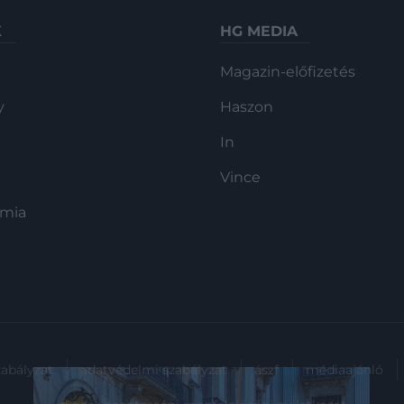
K
HG MEDIA
Magazin-előfizetés
y
Haszon
In
Vince
ómia
zabályzat
adatvédelmi szabályzat
ászf
médiaajánló