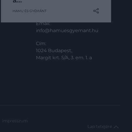
minden egyes eltöltött
KAPCSOLAT
HAMU ÉS GYÉMÁNT
vendégéjszaka után – az élen pedig
egyértelműen egyetlen ország áll.
Email:
info@hamuesgyemant.hu
Cím:
1024 Budapest,
Margit krt. 5/A, 3. em. 1. a
impresszum
Lap tetejére