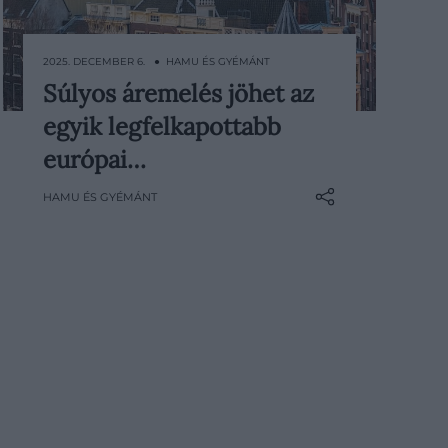
2025. DECEMBER 6. ● HAMU ÉS GYÉMÁNT
Súlyos áremelés jöhet az
Amszterdam már most is Európa
egyik legfelkapottabb
legdrágább úti célja, ami a
turistaadót illeti, de a holland főváros
európai…
újabb emelésre készülhet. A cél
HAMU ÉS GYÉMÁNT
változatlan: visszafogni a
túlturizmust és tehermentesíteni a
belvárost, amely évek óta túlterhelt
az utazók…