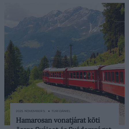
2025. NOVEMBER 5. ● TURI DÁNIEL
Hamarosan vonatjárat köti
Újabb éjszakai vonat indulhat útnak