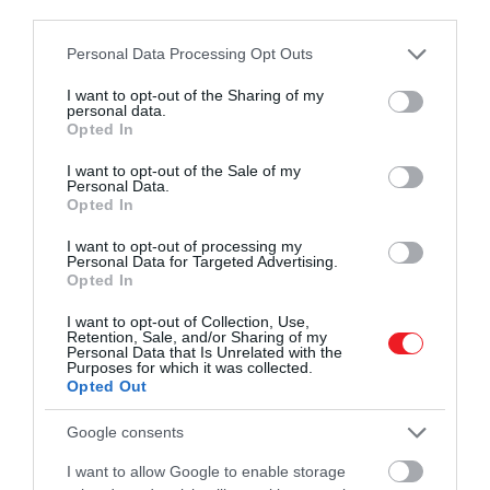
third parties.
Please note that this website/app uses one or more Google
Personal Data Processing Opt Outs
services and may gather and store information including but
not limited to your visit or usage behaviour. You may click to
I want to opt-out of the Sharing of my
personal data.
grant or deny consent to Google and its third-party tags to
Opted In
use your data for below specified purposes in below Google
consent section.
I want to opt-out of the Sale of my
Personal Data.
Opted In
I want to opt-out of processing my
Personal Data for Targeted Advertising.
Opted In
I want to opt-out of Collection, Use,
Retention, Sale, and/or Sharing of my
Personal Data that Is Unrelated with the
Purposes for which it was collected.
Opted Out
Google consents
I want to allow Google to enable storage