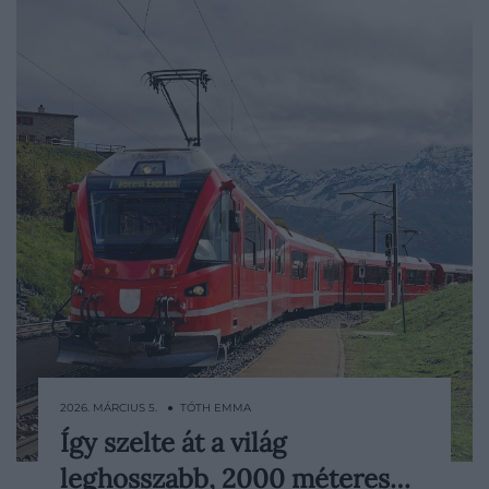
2026. MÁRCIUS 5. ● TÓTH EMMA
Így szelte át a világ
A svájci Rhaetian Railway még 2022-ben
leghosszabb, 2000 méteres…
állított fel rekordot, amikor útjára indította