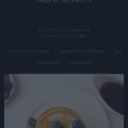
Margit krt. 5/A, 3. em. 1. a
© 2025 All rights reserved.
Powered by
HG Media
.
moderálási szabályzat
adatvédelmi szabályzat
ászf
médiaajánló
impresszum
akadálymentességi megfelelőségi nyilatkozat
Lap tetejére