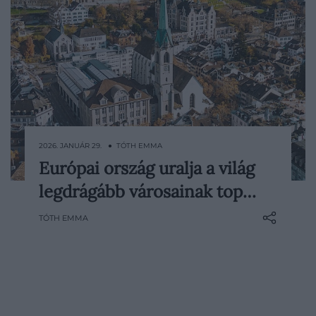
2026. JANUÁR 29. ● TÓTH EMMA
Európai ország uralja a világ
A Numbeo platform számos, az utazók
legdrágább városainak top…
számára is fontos költség szerint
rangsorolta a világ városait. Egy európai
TÓTH EMMA
ország tarolt: hat városa foglalja el az első
hat helyet.