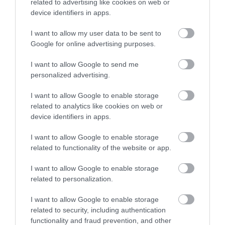
related to advertising like cookies on web or
device identifiers in apps.
I want to allow my user data to be sent to
Google for online advertising purposes.
I want to allow Google to send me
personalized advertising.
I want to allow Google to enable storage
related to analytics like cookies on web or
device identifiers in apps.
I want to allow Google to enable storage
2025. DECEMBER 2. ● TURI DÁNIEL
related to functionality of the website or app.
A svájci falu, ahol megállt az
A svájci Alpok apró települései eleve
I want to allow Google to enable storage
idő – autók és üzletek…
olyanok, mintha egy illusztrált mesekönyv
related to personalization.
lapjait nézegetnénk, de Gimmelwald még
TURI DÁNIEL
ebben a környezetben is külön kategóriát
I want to allow Google to enable storage
képvisel. A hegyoldalban található kis falu
related to security, including authentication
functionality and fraud prevention, and other
tudatosan szakított a modernizáció