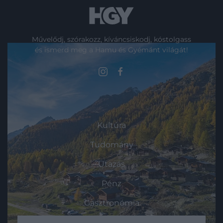
Művelődj, szórakozz, kíváncsiskodj, kóstolgass
és ismerd meg a Hamu és Gyémánt világát!
ROVATOK
Kultúra
Tudomány
Utazás
Pénz
Gasztronómia
Magazin