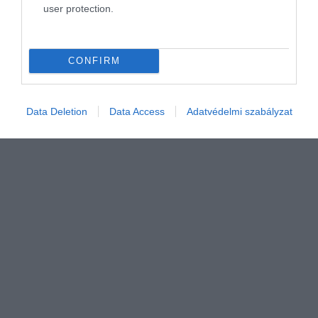
user protection.
számos elemével:
CONFIRM
Data Deletion
Data Access
Adatvédelmi szabályzat