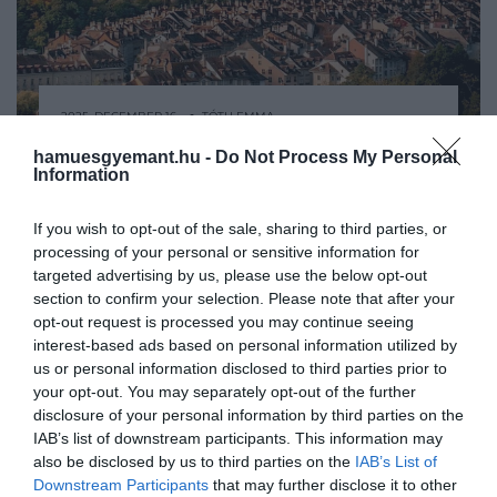
2025. DECEMBER 16. ● TÓTH EMMA
Friss rangsor: Svájcban
hamuesgyemant.hu -
Do Not Process My Personal
Egy friss rangsor hivatalosan is a Svájc
Information
találjuk a világ legélhetőbb
fővárosát, Bernt nevezte meg a világ
legélhetőbb városának. Bern a globálisan
városát
If you wish to opt-out of the sale, sharing to third parties, or
vizsgált 275 település közül nyerte el az
processing of your personal or sensitive information for
TÓTH EMMA
elismerést, ugyanakkor Európa több
targeted advertising by us, please use the below opt-out
városa is kiemelkedő eredményt ért…
section to confirm your selection. Please note that after your
opt-out request is processed you may continue seeing
interest-based ads based on personal information utilized by
us or personal information disclosed to third parties prior to
your opt-out. You may separately opt-out of the further
disclosure of your personal information by third parties on the
IAB’s list of downstream participants. This information may
also be disclosed by us to third parties on the
IAB’s List of
Downstream Participants
that may further disclose it to other