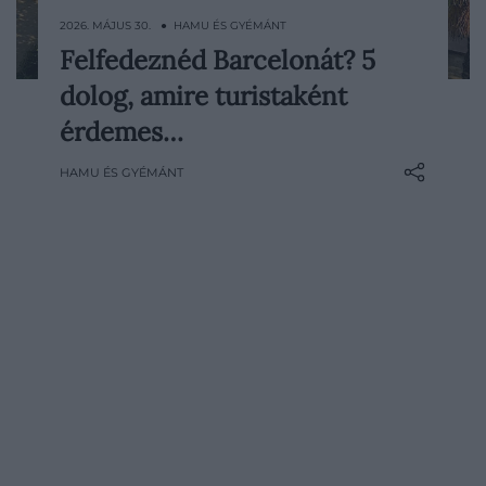
2026. MÁJUS 30. ● HAMU ÉS GYÉMÁNT
Felfedeznéd Barcelonát? 5
Barcelona évtizedek óta töretlenül
dolog, amire turistaként
népszerű az utazók körében, ennek
azonban megvan az ára. A katalán
érdemes…
városban könnyen kellemetlen helyzetbe
HAMU ÉS GYÉMÁNT
keveredhetünk: nem ritkák a
turistacsapdák, a hosszú sorok vagy a
túlárazott élmények, ezeket azonban
néhány tudatos…