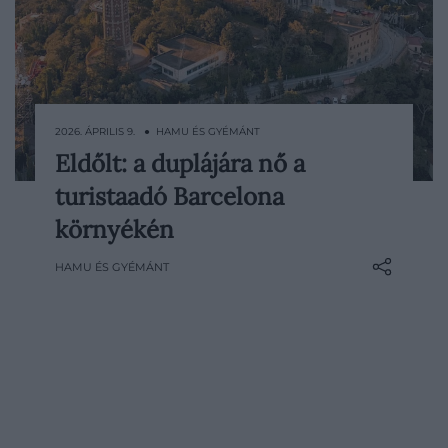
2026. ÁPRILIS 9. ● HAMU ÉS GYÉMÁNT
Eldőlt: a duplájára nő a
Jelentős változás lépett életbe
turistaadó Barcelona
Spanyolország egyik legnépszerűbb úti
célján: Katalóniában megduplázták a
környékén
regionális adót, amelyet a turistáknak a
HAMU ÉS GYÉMÁNT
vendégéjszakák után kell kifizetniük.
Barcelona városában még magasabb
kiadásokkal kell számolni, hiszen…