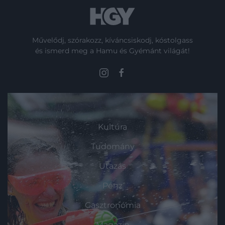
Művelődj, szórakozz, kíváncsiskodj, kóstolgass
és ismerd meg a Hamu és Gyémánt világát!
ROVATOK
Kultúra
Tudomány
Utazás
Pénz
Gasztronómia
Magazin