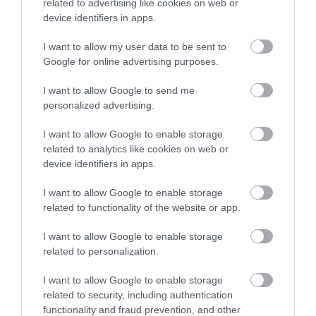
related to advertising like cookies on web or
device identifiers in apps.
I want to allow my user data to be sent to
Google for online advertising purposes.
I want to allow Google to send me
personalized advertising.
I want to allow Google to enable storage
related to analytics like cookies on web or
device identifiers in apps.
2025. SZEPTEMBER 23. ● HAMU ÉS GYÉMÁNT
Idén ősszel ingyenesen
I want to allow Google to enable storage
Barcelona alatt olyan titkok húzódnak,
related to functionality of the website or app.
látogathatjuk meg Barcelona…
amelyekről eddig legfeljebb városi
I want to allow Google to enable storage
legendákból hallhattunk: két elhagyott
HAMU ÉS GYÉMÁNT
related to personalization.
metróállomás, a Correos és a Gaudí most
először nyílik meg a nagyközönség
I want to allow Google to enable storage
számára. A különleges kezdeményezést a
related to security, including authentication
TMB közlekedési vállalat indította el a
functionality and fraud prevention, and other