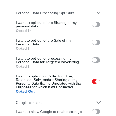
third parties.
Please note that this website/app uses one or more Google
Personal Data Processing Opt Outs
services and may gather and store information including but
not limited to your visit or usage behaviour. You may click to
I want to opt-out of the Sharing of my
personal data.
grant or deny consent to Google and its third-party tags to
Opted In
use your data for below specified purposes in below Google
consent section.
I want to opt-out of the Sale of my
Personal Data.
Opted In
I want to opt-out of processing my
Personal Data for Targeted Advertising.
Opted In
I want to opt-out of Collection, Use,
Retention, Sale, and/or Sharing of my
Personal Data that Is Unrelated with the
Purposes for which it was collected.
Opted Out
Google consents
I want to allow Google to enable storage