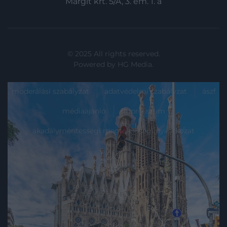
Margit krt. 5/A, 3. em. 1. a
© 2025 All rights reserved.
Powered by
HG Media
.
moderálási szabályzat
adatvédelmi szabályzat
ászf
médiaajánló
impresszum
akadálymentességi megfelelőségi nyilatkozat
Lap tetejére