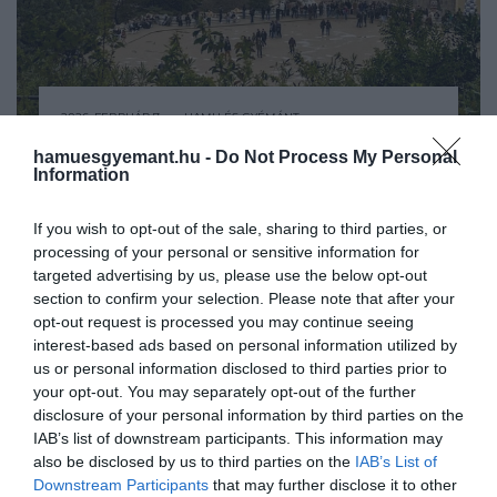
2026. FEBRUÁR 7. ● HAMU ÉS GYÉMÁNT
Vadonatúj, hatalmas városi
hamuesgyemant.hu -
Do Not Process My Personal
Barcelona újabb nagy léptékű
Information
park épül Barcelonában
városrehabilitációs projektbe vág bele. A
tervek szerint egy kiterjedt, zöld városi
If you wish to opt-out of the sale, sharing to third parties, or
HAMU ÉS GYÉMÁNT
park jön létre a jelenleg ipari területként
processing of your personal or sensitive information for
használt egykori Stellantis-üzem helyén. A
targeted advertising by us, please use the below opt-out
fejlesztés nemcsak új zöldfelületeket hoz,
section to confirm your selection. Please note that after your
opt-out request is processed you may continue seeing
de lakófunkciókat és közösségi tereket is
interest-based ads based on personal information utilized by
egy sűrűn…
us or personal information disclosed to third parties prior to
your opt-out. You may separately opt-out of the further
disclosure of your personal information by third parties on the
IAB’s list of downstream participants. This information may
also be disclosed by us to third parties on the
IAB’s List of
Downstream Participants
that may further disclose it to other