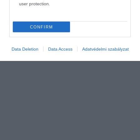
metró 100 éves jubileuma…
user protection.
CONFIRM
Data Deletion
Data Access
Adatvédelmi szabályzat