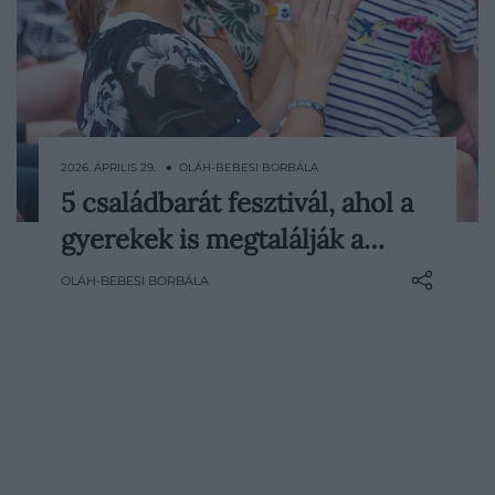
2026. ÁPRILIS 29. ● OLÁH-BEBESI BORBÁLA
5 családbarát fesztivál, ahol a
A nyár közeledtével érdemes időben
gyerekek is megtalálják a…
átgondolni, milyen programok férnek bele
a családi naptárba, hiszen a
OLÁH-BEBESI BORBÁLA
fesztiválszezon szerencsére nem csak a
bulizó fiatalokról szól. Egyre több olyan
esemény van, ahol a gyerekek is tartalmas
élményekkel gazdagodhatnak, miközben
a szülők…