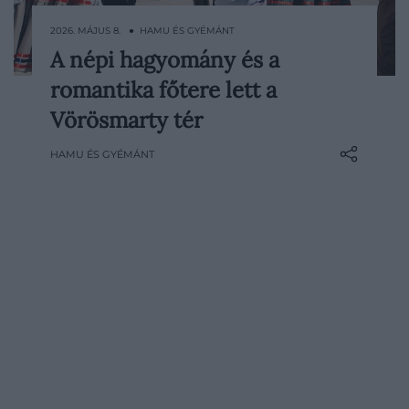
2026. MÁJUS 8. ● HAMU ÉS GYÉMÁNT
A népi hagyomány és a
Már a nyitó hétvégén több ezren
romantika főtere lett a
látogattak ki a Vörösmarty Tavaszra, ahol a
népviseletbe öltözött táncosok
Vörösmarty tér
bemutatói valóságos fesztiválhangulatot
HAMU ÉS GYÉMÁNT
varázsoltak a térre. A napsütéses időben a
közönség is bekapcsolódott a táncba, az
idei év jelképévé vált májusfát pedig órák
alatt teljesen ellepték a…