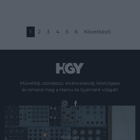
1
2
3
4
5
6
Következő
Művelődj, szórakozz, kíváncsiskodj, kóstolgass
és ismerd meg a Hamu és Gyémánt világát!
ROVATOK
Kultúra