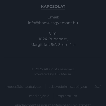
Lengyelországból és Csehországból
KAPCSOLAT
mutatunk négy formabontó fesztivált.
Email:
info@hamuesgyemant.hu
Cím:
1024 Budapest,
Margit krt. 5/A, 3. em. 1. a
© 2025 All rights reserved.
Powered by
HG Media
.
moderálási szabályzat
adatvédelmi szabályzat
ászf
médiaajánló
impresszum
akadálymentességi megfelelőségi nyilatkozat