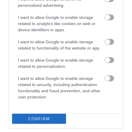
personalized advertising.
2026. MÁRCIUS 8. ● OLÁH-BEBESI BORBÁLA
Nem kell Japánig utaznunk a
I want to allow Google to enable storage
A cseresznyevirágzás látványa sokak
cseresznyevirágzásért: egy…
related to analytics like cookies on web or
számára egyet jelent Japánnal, ám
device identifiers in apps.
Európában is létezik számos hely, ahol
OLÁH-BEBESI BORBÁLA
hasonló természeti jelenség zajlik: a
I want to allow Google to enable storage
spanyolországi Jerte-völgyben például
related to functionality of the website or app.
minden évben több millió cseresznyefa
borul virágba, ezzel…
I want to allow Google to enable storage
related to personalization.
I want to allow Google to enable storage
related to security, including authentication
functionality and fraud prevention, and other
user protection.
CONFIRM