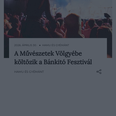
2026. ÁPRILIS 30. ● HAMU ÉS GYÉMÁNT
A Művészetek Völgyébe
Az idén 35. jubileumát ünneplő
költözik a Bánkitó Fesztivál
Művészetek Völgye egy különleges hírrel
készült az idei évre. A tavaly véget ért
HAMU ÉS GYÉMÁNT
Bánkitó Fesztivál 2026-ban Kapolcsra
költözik július 24. és augusztus 2.