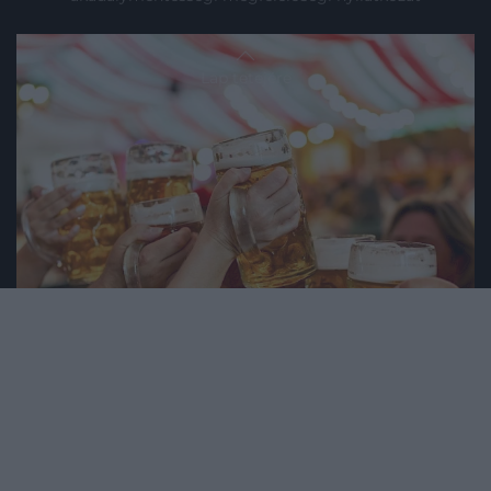
Lap tetejére
2025. AUGUSZTUS 31. ● HAMU ÉS GYÉMÁNT
Oktoberfest: idén már