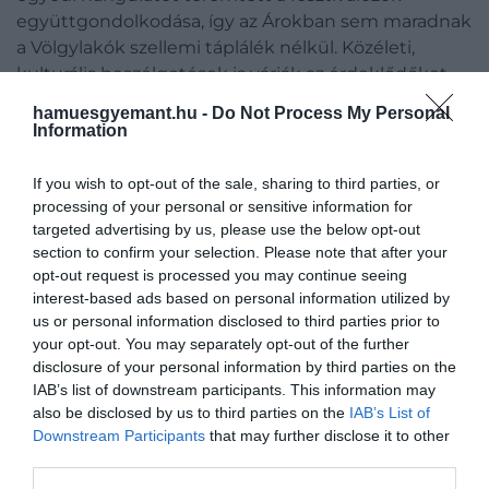
együttgondolkodása, így az Árokban sem maradnak
a Völgylakók szellemi táplálék nélkül. Közéleti,
kulturális beszélgetések is várják az érdeklődőket
több alkalommal, melynek során aktív társadalmi
hamuesgyemant.hu -
Do Not Process My Personal
kérdések kerülnek majd előtérbe.
Information
If you wish to opt-out of the sale, sharing to third parties, or
processing of your personal or sensitive information for
targeted advertising by us, please use the below opt-out
section to confirm your selection. Please note that after your
opt-out request is processed you may continue seeing
interest-based ads based on personal information utilized by
us or personal information disclosed to third parties prior to
your opt-out. You may separately opt-out of the further
disclosure of your personal information by third parties on the
IAB’s list of downstream participants. This information may
also be disclosed by us to third parties on the
IAB’s List of
Downstream Participants
that may further disclose it to other
third parties.