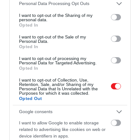
Please note that this website/app uses one or more Google
Personal Data Processing Opt Outs
services and may gather and store information including but
not limited to your visit or usage behaviour. You may click to
I want to opt-out of the Sharing of my
personal data.
A tervek szerint a programban nagy hangsúlyt
grant or deny consent to Google and its third-party tags to
Opted In
use your data for below specified purposes in below Google
kapnak a Bánkitó Fesztivál szellemi
consent section.
örökségéhez köthető tematikák. A Bánkitó
I want to opt-out of the Sale of my
Personal Data.
alapítóival a kezdetekről és a fesztivál mással
Opted In
összetéveszthetetlen identitásáról lesz szó, de
I want to opt-out of processing my
külön panelben ismerkedhet meg a közönség
Personal Data for Targeted Advertising.
a magyarországi független kulturális
Opted In
kezdeményezések fenntarthatósági
I want to opt-out of Collection, Use,
lehetőségeivel. A fiatal generációk közéleti
Retention, Sale, and/or Sharing of my
Personal Data that Is Unrelated with the
szerepvállalása és a fesztiválok
Purposes for which it was collected.
közösségformáló ereje is egy olyan téma, amit
Opted Out
a Bánkitó pozitív billogként viselt és visel majd
továbbra is magán, így természetesen ez sem
Google consents
maradhat ki a beszélgetések sorából.
I want to allow Google to enable storage
related to advertising like cookies on web or
device identifiers in apps.