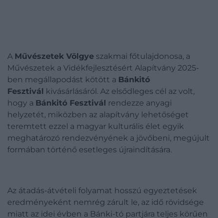
A
Művészetek Völgye
szakmai főtulajdonosa, a
Művészetek a Vidékfejlesztésért Alapítvány 2025-
ben megállapodást kötött a
Bánkitó
Fesztivál
kivásárlásáról. Az elsődleges cél az volt,
hogy a
Bánkitó Fesztivál
rendezze anyagi
helyzetét, miközben az alapítvány lehetőséget
teremtett ezzel a magyar kulturális élet egyik
meghatározó rendezvényének a jövőbeni, megújult
formában történő esetleges újraindítására.
Az átadás-átvételi folyamat hosszú egyeztetések
eredményeként nemrég zárult le, az idő rövidsége
miatt az idei évben a Bánki-tó partjára teljes körűen