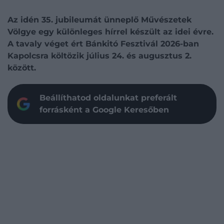
Az idén 35. jubileumát ünneplő
Művészetek
Völgye
egy különleges hírrel készült az idei évre.
A tavaly véget ért
Bánkitó Fesztivál
2026-ban
Kapolcsra költözik július 24. és augusztus 2.
között.
Beállíthatod oldalunkat preferált
forrásként a Google Keresőben