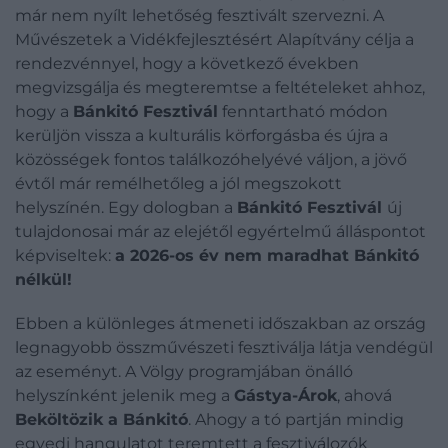
már nem nyílt lehetőség fesztivált szervezni. A
Művészetek a Vidékfejlesztésért Alapítvány célja a
rendezvénnyel, hogy a következő években
megvizsgálja és megteremtse a feltételeket ahhoz,
hogy a
Bánkitó Fesztivál
fenntartható módon
kerüljön vissza a kulturális körforgásba és újra a
közösségek fontos találkozóhelyévé váljon, a jövő
évtől már remélhetőleg a jól megszokott
helyszínén. Egy dologban a
Bánkitó Fesztivál
új
tulajdonosai már az elejétől egyértelmű álláspontot
képviseltek:
a 2026-os év nem maradhat Bánkitó
nélkül!
Ebben a különleges átmeneti időszakban az ország
legnagyobb összművészeti fesztiválja látja vendégül
az eseményt. A Völgy programjában önálló
helyszínként jelenik meg a
Gástya-Árok
, ahová
Beköltözik a Bánkitó
. Ahogy a tó partján mindig
egyedi hangulatot teremtett a fesztiválozók