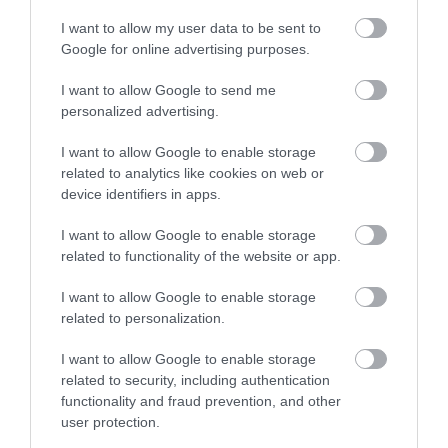
A helyszín a hazai underground élet izgalmas
I want to allow my user data to be sent to
szereplőivel zenei programokkal idézi meg az idei
Google for online advertising purposes.
nyárban a
Bánkitó Fesztivál
szellemiségét. A
Gástya-Árok
zenei kínálata tükrözi majd a fesztivál
I want to allow Google to send me
personalized advertising.
hagyományait: alternatív, feltörekvő, szubkultúrák
rajongott előadói kapnak lehetőséget, hogy Kapolcs
I want to allow Google to enable storage
egyik ikonikus színpadára álljanak fel.
related to analytics like cookies on web or
device identifiers in apps.
A részletes műsor a
Művészetek Völgye
sajtótájékoztatója után, a teljes programmal
I want to allow Google to enable storage
együtt válik elérhetővé.
related to functionality of the website or app.
I want to allow Google to enable storage
A
Művészetek Völgye
szervezői bíznak abban, hogy
related to personalization.
ez az együttműködés nemcsak méltó módon őrzi
meg a
Bánkitó Fesztivál
értékeit, hanem egyben új
I want to allow Google to enable storage
perspektívát is nyit a jövőbeni újraindítás
related to security, including authentication
reményében.
functionality and fraud prevention, and other
user protection.