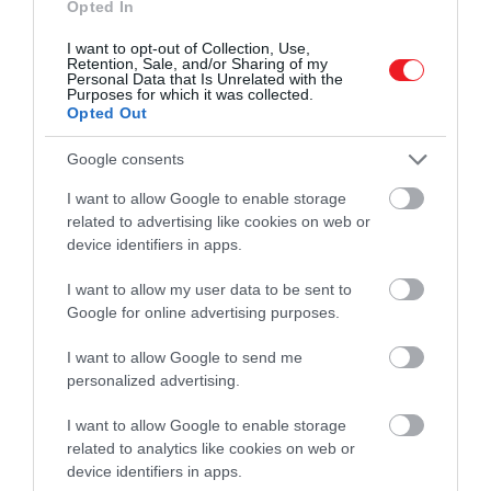
ördögtojás, ami mindenkinek ízleni fog – recept!
Opted In
I want to opt-out of Collection, Use,
Retention, Sale, and/or Sharing of my
Personal Data that Is Unrelated with the
Adjuk hozzá a feta sajtot, majd kevergetve
Purposes for which it was collected.
Opted Out
süssük, amíg a tojások meg nem szilárdulnak.
Ízesítsük sóval és borssal ízlés szerint.
Google consents
(Forrás:
Allrecipes
)
I want to allow Google to enable storage
related to advertising like cookies on web or
Nyitókép:
A görög rántottához mindössze
device identifiers in apps.
paradicsomra és fetasajtra van szükség
/ Fotó:
I want to allow my user data to be sent to
Shutterstock
Google for online advertising purposes.
RÁNTOTTA
TOJÁS
FETASAJT
I want to allow Google to send me
personalized advertising.
FETA
REGGELI
RECEPT
I want to allow Google to enable storage
GASZTRONÓMIA
related to analytics like cookies on web or
2026. JÚLIUS 14. ● GASZTRONÓMIA
device identifiers in apps.