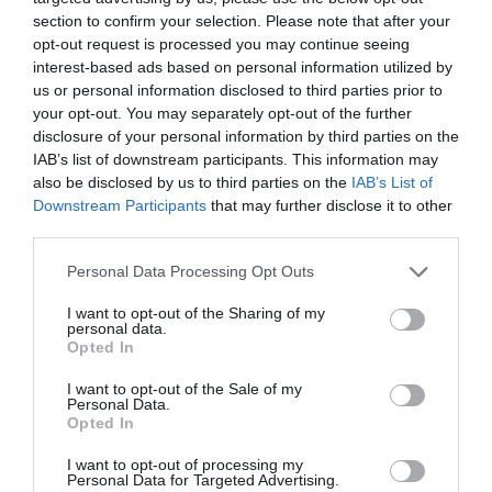
section to confirm your selection. Please note that after your
opt-out request is processed you may continue seeing
Ez is érdekelhet!
Akár 90 másodperc alatt is
interest-based ads based on personal information utilized by
összedobható a tökéletes tojásrántotta
us or personal information disclosed to third parties prior to
your opt-out. You may separately opt-out of the further
disclosure of your personal information by third parties on the
IAB’s list of downstream participants. This information may
also be disclosed by us to third parties on the
IAB’s List of
Elkészítése:
Downstream Participants
that may further disclose it to other
third parties.
Olvasszuk meg a vajat egy serpenyőben,
Please note that this website/app uses one or more Google
közepesen magas hőfokon.
Personal Data Processing Opt Outs
services and may gather and store information including but
Adjuk hozzá a felkockázott paradicsomokat.
not limited to your visit or usage behaviour. You may click to
I want to opt-out of the Sharing of my
Verjük fel a tojásokat egy kevés vízzel együtt
personal data.
grant or deny consent to Google and its third-party tags to
egy tálban.
Opted In
use your data for below specified purposes in below Google
Öntsük a tojáskeveréket a forró serpenyőbe.
consent section.
I want to opt-out of the Sale of my
Personal Data.
Opted In
I want to opt-out of processing my
Ezt is olvasd el!
A húsvéti vendégváró
Personal Data for Targeted Advertising.