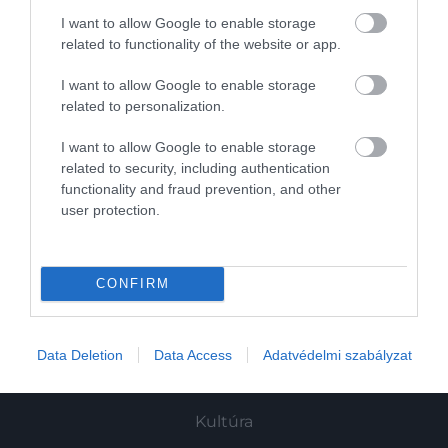
A maradék rizs ételmérgezést is okozhat –
így tárold…
2026. JÚLIUS 15. ● GASZTRONÓMIA
I want to allow Google to enable storage
related to functionality of the website or app.
Apró pohár, brutális koffein: a vietnámi
feketekávé a világ…
I want to allow Google to enable storage
related to personalization.
I want to allow Google to enable storage
related to security, including authentication
functionality and fraud prevention, and other
user protection.
Művelődj, szórakozz, kíváncsiskodj, kóstolgass
és ismerd meg a Hamu és Gyémánt világát!
CONFIRM
Data Deletion
Data Access
Adatvédelmi szabályzat
ROVATOK
Kultúra