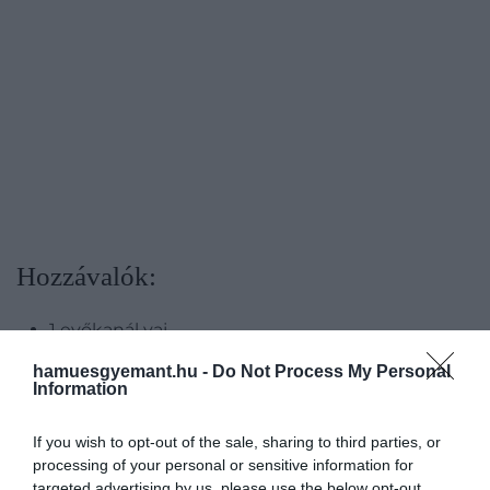
Hozzávalók:
1 evőkanál vaj
3 tojás
hamuesgyemant.hu -
Do Not Process My Personal
víz
Information
feta sajt
2-3 nagyobb paradicsom
If you wish to opt-out of the sale, sharing to third parties, or
só és bors ízlés szerint
processing of your personal or sensitive information for
targeted advertising by us, please use the below opt-out